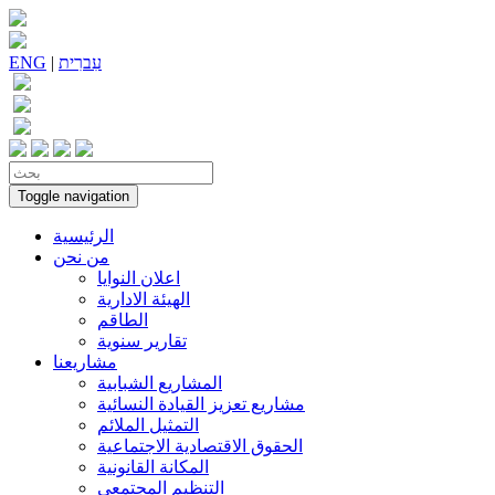
עִברִית
|
ENG
Toggle navigation
الرئيسية
من نحن
اعلان النوايا
الهيئة الادارية
الطاقم
تقارير سنوية
مشاريعنا
المشاريع الشبابية
مشاريع تعزيز القيادة النسائية
التمثيل الملائم
الحقوق الاقتصادية الاجتماعية
المكانة القانونية
التنظيم المجتمعي