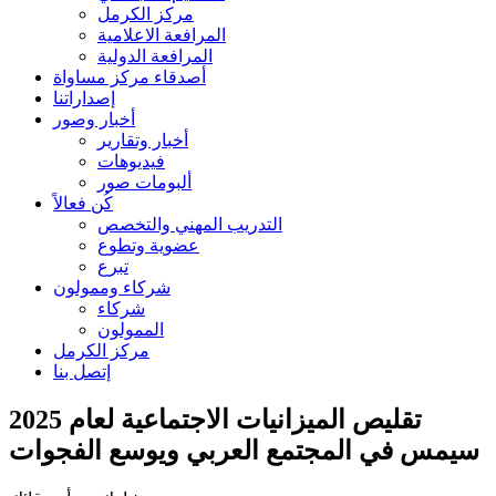
مركز الكرمل
المرافعة الاعلامية
المرافعة الدولية
أصدقاء مركز مساواة
إصداراتنا
أخبار وصور
أخبار وتقارير
فيديوهات
ألبومات صور
كُن فعالاً
التدريب المهني والتخصص
عضوية وتطوع
تبرع
شركاء وممولون
شركاء
الممولون
مركز الكرمل
إتصل بنا
تقليص الميزانيات الاجتماعية لعام 2025
سيمس في المجتمع العربي ويوسع الفجوات