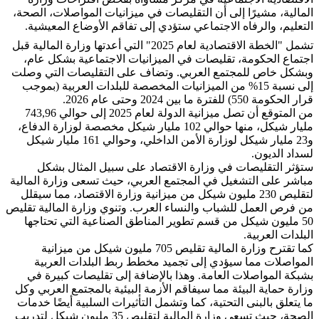
المالية، مشيرًا إلى أن التقليصات في ميزانيات المواصلات، الصحة،
التعليم، والرفاه الاجتماعي ستؤدي إلى تفاقم الأوضاع المعيشية.
تشمل "الخطة الاقتصادية لعام 2025" التي أعدتها وزارة المالية قبل
اجتماع الحكومة، تقليصات في الميزانيات الاجتماعية بشكل عام،
وبشكل خاص للمجتمع العربي. وتضاف على التقليصات التي وصلت
إلى نسبة 15% من الميزانيات المخصصة للبلدات العربية (بموجب
قرار الحكومة 550) للفترة ما بين 2024 وحتى عام 2026.
من المتوقع أن تصل ميزانية الدولة لعام 2025 إلى حوالي 743,96
مليار شيكل، منها حوالي 102 مليار شيكل مخصصة لوزارة الدفاع،
و23 مليار شيكل لوزارة الأمن الداخلي، وحوالي 161 مليار شيكل
لسداد الديون.
ستؤثر التقليصات في وزارة الاقتصاد على سبيل المثال بشكل
مباشر على التشغيل في المجتمع العربي، حيث تسعى وزارة المالية
لتقليص 230 مليون شيكل من ميزانية وزارة الاقتصاد، مما سيقلل
من فرص العمل للشباب والنساء العرب. وتنوي وزارة المالية تقليص
50 مليون شيكل من قسم تطوير المناطق الصناعية التي تحتاجها
البلدات العربية.
كما تقترح وزارة المالية تقليص 705 مليون شيكل من ميزانية
المواصلات مما سيؤدي إلى تجميد مخطط ربط البلدات العربية
بشبكة المواصلات العامة. وهذا بالإضافة إلى تقليصات كبيرة في
وزارة حماية البيئة مما سيفاقم الأزمة البيئية بالمجتمع العربي وكل
ما يتعلق بالبنى التحتية، كما وتشمل التأثيرات السلبية أيضًا خدمات
الصحة، حيث تسعى وزارة المالية لتقليص 35 مليون شيكل لتدريب