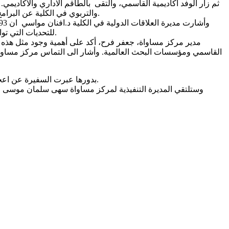
ثم زار الوفد أكاديمية القاسمي، والتقى بالطاقم الاداري والاكاديم
والتربوي في الكلية عن البرامج الاكاديمية الموجودة في الكلية، وتضم اليوم برامج اكاديمية بمختلف الالقاب الاكاديمية وتتعاون مع مختلف الجامعات الاسرائيلية المعترف بها.
للتحديات التي تواجه الطلاب العرب في الجامعات الاسرائيلية من التمييز والعنصرية وصعوبة الانخراط في سوق العمل، وعرضها أمام السفيرة والوفد المرافق.
مدير مركز مساواة، جعفر فرح، أكد على أهمية وجود مثل هذه ا
بدورها عبرت السفيرة عن اعجابها بالكلية ومساقاتها وانجازاتها وأثنت على دور النساء فيها من موظفات وباحثات وأكاديميات، وأكدت على أهمية دعم الكلية حكوميًا ودوليًا.
وستلتقي المديرة التنفيذية لمركز مساواة سهى سلمان موسى وم