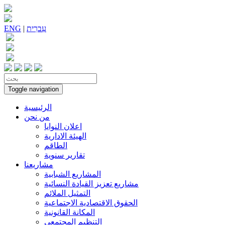
עִברִית
|
ENG
Toggle navigation
الرئيسية
من نحن
اعلان النوايا
الهيئة الادارية
الطاقم
تقارير سنوية
مشاريعنا
المشاريع الشبابية
مشاريع تعزيز القيادة النسائية
التمثيل الملائم
الحقوق الاقتصادية الاجتماعية
المكانة القانونية
التنظيم المجتمعي