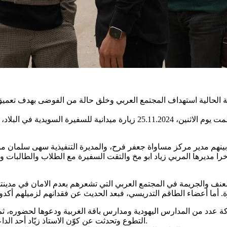
حالية استهداف المجتمع العربي وخلق حالة من الفوضى بهدف تعميق ت
بمبادرة مركز مساواة، وضمن جهود المرافعة المحلية والدولية، نُظمت يوم الاثنين،
بينهم مدير مركز مساواة جعفر فرح، والمديرة التنفيذية سهى سلمان 
ؤخرا مديرها المربي زياد ابو مخ والتقت السفيرة مع الطلاب والطالبات 
العنف والجريمة في المجتمع العربي التي تشعرهم بعدم الامان في مدي
شاركة عدد من المدارس اليهودية ومدارس باقة الغربية ودعوها لحضوره
التطوع وتحدثت عن كوّن الاستاذ زيّاد أحد الداعمين الاساسيين لها لتكون مبادرة والمشاركة في المبادرات التطوعية.