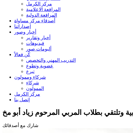
مركز الكرمل
المرافعة الاعلامية
المرافعة الدولية
أصدقاء مركز مساواة
إصداراتنا
أخبار وصور
أخبار وتقارير
فيديوهات
ألبومات صور
كُن فعالاً
التدريب المهني والتخصص
عضوية وتطوع
تبرع
شركاء وممولون
شركاء
الممولون
مركز الكرمل
إتصل بنا
بية وتلتقي بطلاب المربي المرحوم زياد أبو مخ
شارك مع أصدقائك