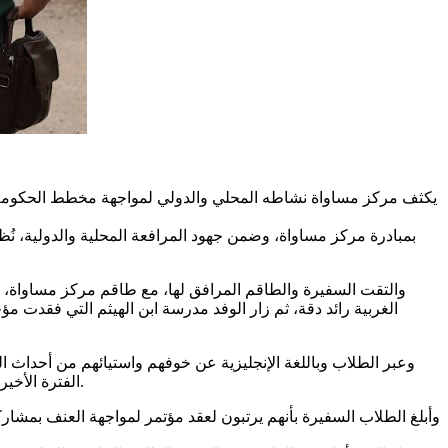
يكثف مركز مساواة نشاطه المحلي والدولي لمواجهة مخطط الحكومة ال
والتقت السفيرة والطاقم المرافق لها، مع طاقم مركز مساواة، 
الغربية رائد دقة، ثم زار الوفد مدرسة ابن الهيثم التي فقدت م
وعبر الطلاب وباللغة الإنجليزية عن خوفهم واستيائهم من أحداث 
الفترة الأخيرة. أما أعضاء الطاقم التدريسي، فبعد الحديث عن فقدانهم لزميلهم أكدوا أنهم سيستمرون بحمل رسالته التربوية وأساسها نبذ العنف والجريمة.
وأبلغ الطلاب السفيرة بأنهم يرتبون لعقد مؤتمر لمواجهة العنف بم