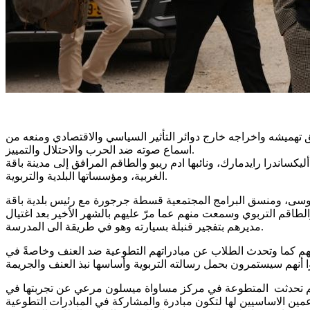
هميشه واخراجه خارج دوائر التأثير السياسي والاقتصادي ومنعه من
اسماع صوته ضد الحرب والاحتلال والتمييز.
 25.11.2024 زيارة ميدانية للسفيرة السويدية في البلاد، أليكساندرا رايدمارك، ونائبها ادم ريبو والطاقم المرافق إلى مدينة باقة
الغربية، ومؤسساتها البلدية والتربوية.
موسى، ومنسق البرامج المجتمعية قسطة جرجورة مع رئيس بلدية باقة
والطاقم التربوي وسمعت منهم عما مرّ عليهم بالشهر الأخير بعد اغتيال
مديرهم بتفجير قنبلة بسيارته وهو في طريقة الى المدرسة.
نتهم كما وتحدث الطلاب عن مبادراتهم التطوعية ضد العنف وخاصةً في
، ثم تحدثت المتطوعة في مركز مساواة ميسلون مرعي عن تجربتها في