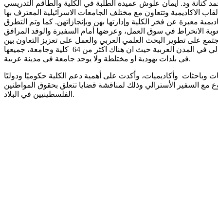
حمد كتانة ود. ايمان علوش عميدة الطلبة في الكلية والطاقم التدريسي
ات ويتبوأن مناصب ادارية واكاديمية معبرة عن فخر الكلية وإدارتها بهن وبإنجازاتهن. كما وتم التطرق
تمع على تطوير البحث العلمي العربي والعمل على تعزيز التعاون بين
القاسمي ومؤسسات البحث العالمية. وأشار الى التماس مركز مساواة للمطالبة بإقامة جامعات او كليات ممولة من قبل مجلس التعليم العالي في المدن العربية حيث ان هناك اكثر من 64 كلية وجامعة، جميعها
في بلدات يهودية او مختلطة ولا يوجد جامعة في مدينة عربية.
مع السفير الأسترالي وذلك لمناقشة قضايا تتعلق بحقوق المواطنين
الفلسطينيين في البلاد.