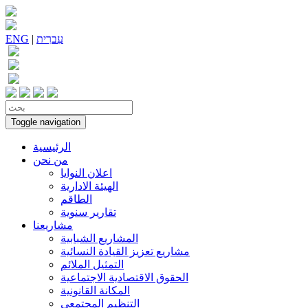
עִברִית
|
ENG
Toggle navigation
الرئيسية
من نحن
اعلان النوايا
الهيئة الادارية
الطاقم
تقارير سنوية
مشاريعنا
المشاريع الشبابية
مشاريع تعزيز القيادة النسائية
التمثيل الملائم
الحقوق الاقتصادية الاجتماعية
المكانة القانونية
التنظيم المجتمعي