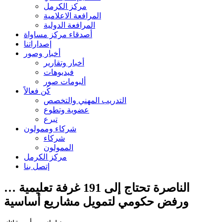
مركز الكرمل
المرافعة الاعلامية
المرافعة الدولية
أصدقاء مركز مساواة
إصداراتنا
أخبار وصور
أخبار وتقارير
فيديوهات
ألبومات صور
كُن فعالاً
التدريب المهني والتخصص
عضوية وتطوع
تبرع
شركاء وممولون
شركاء
الممولون
مركز الكرمل
إتصل بنا
الناصرة تحتاج إلى 191 غرفة تعليمية …
ورفض حكومي لتمويل مشاريع أساسية