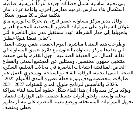
بنى تحتية أساسية تشمل حضانات جديدة، غرفًا تدريسية إضافية،
استكمال بناء مدارس، ترميم مدارس أخرى، وإقامة غرف أمان
بتكلفة تقدّر بـ 20 مليون شيكل.
وقال مدير مركز مساواة، جعفر فرح، إن تحركات الوزيرة ماي
غولان للسيطرة على ميزانيات التطوير المخصصة للمجتمع العربي
وتحويلها إلى جهاز الشرطة "تهدد مستقبل مدن مثل الناصرة التي
تعاني نقصًا بنيويًا خطيرًا".
وطُرحت هذه القضايا مباشرة، اليوم الجمعة، ضمن ورشة العمل
التي يعقدها مركز مساواة بالتعاون مع دائرة تعميق المساواة في
نقابة العمال، في الحديقة الصناعية – جبل القفزة، والتي جمعت
منتخبي جمهور، مختصين، وممثلين عن المجتمع المدني والقطاع
الخاص، لمناقشة احتياجات الناصرة في مجالات التعليم، السكن،
الصحة، البنى التحتية، الرفاه، الثقافة والسياحة. وسيجري العمل عبر
طاولات متخصصة بهدف بلورة خطة قصيرة المدى للأعوام 2025–
2026، والتأسيس لبرنامج طويل المدى للسنوات 2027–2031.
ويؤكد مركز مساواة أن هذا اللقاء شكّل خطوة أساسية لبناء شراكة
محلية واسعة، ولخلق أدوات ضغط حقيقية على الوزارات لضمان
تحويل الميزانيات المستحقة، ووضع مدينة الناصرة على مسار تطوير
فعلي ومنصف.