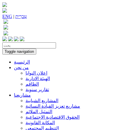
עִברִית
|
ENG
Toggle navigation
الرئيسية
من نحن
اعلان النوايا
الهيئة الادارية
الطاقم
تقارير سنوية
مشاريعنا
المشاريع الشبابية
مشاريع تعزيز القيادة النسائية
التمثيل الملائم
الحقوق الاقتصادية الاجتماعية
المكانة القانونية
التنظيم المجتمعي