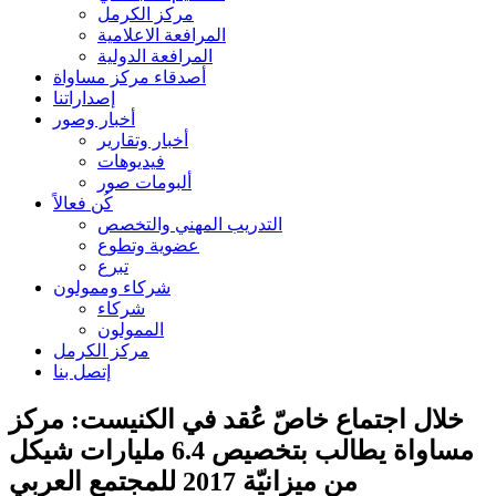
مركز الكرمل
المرافعة الاعلامية
المرافعة الدولية
أصدقاء مركز مساواة
إصداراتنا
أخبار وصور
أخبار وتقارير
فيديوهات
ألبومات صور
كُن فعالاً
التدريب المهني والتخصص
عضوية وتطوع
تبرع
شركاء وممولون
شركاء
الممولون
مركز الكرمل
إتصل بنا
خلال اجتماع خاصّ عُقد في الكنيست: مركز
مساواة يطالب بتخصيص 6.4 مليارات شيكل
من ميزانيّة 2017 للمجتمع العربي