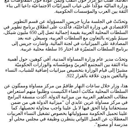
العامّة، طلب أبو عرار حول النقب وأيمن عودة حول المفاوضات مع
وزارة الماليّة مؤكّدا على غياب الميزانيّات الاجتماعيّة داعيا الى بناء
الثقة بين العرب والمؤسسات الحكومية.
وتحدّثتْ في الجلسة ماريا جريس، المسؤولة عن قسم التطوير
الاقتصادي في وزارة الداخليّة، فأكّدت على انطلاق برنامج تطوير في
السلطات المحلية العربية بقيمة إجمالية تصل إلى 650 مليون شيكل،
سيتمّ بلورته بالتعاون مع السلطات العربية، وسيعلن عنه بعد
المصادقة على الميزانيات في لجنة المالية. وأشارت جريس إلى
برنامج السلطات المتميّزة قد اختار 16 سلطة محلية عربية.
وتحدّث مدير عام وزارة المساواة المدنية، آفي كوهين، حول أهمية
بناء الثقة بين المجتمع العربيّ ومؤسّساته والوزارات الحكوميّة
مشيرًا إلى قيام الوزارة بتخصيص ميزانيات إضافية للشباب، النساء
والبالغين بدون علاقة بالقرار 922.
هذا، وزار خلال ساعات النهار طاقمٌ من مركز مساواة وممثّلون عن
السلطات المحلية مكاتبَ أعضاء الكنيست وطلبوا منهم استعراض
مطالب الجماهير العربية من ميزانية الدولة. أكدت منسقة البرامج
في مركز
مساواة عرين عابدي أن "ميزانية الدولة هي من ضمن
مستحقاتنا ولنا الحق فيها لا بل علينا واجب محاولة تحصيلها، كما
علينا تحميل الحكومة مسؤولياتها بخصوص تشغيل النساء العربيات
المعطلات عن العمل اللواتي ينتظرن وظيفة في مجلس محلي أو
مدرسة أو مصنع".