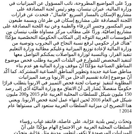
وردّ على المواضيع المطروحة، نائب المسؤول عن الميزانيات في
وزارة المالية، عيران نيتسان، وهو رئيس لجنة المصادقة على
مشاريع الإسكان بالمسار السريع "فاتمال"، فتحدث عن قرارات
اللجنة المصادقة على مشاريع إسكان في طرعان وبسمة طبعون
وبير المكسور وجسر الزرقاء والطيبة وعن نية اللجنة المصادقة على
مشاريع إضافيّة. وردًّا على مطالب مركز مساواة طلب نيتسان من
المؤسسات العربية التوجّه إلى المكاتب الحكوميّة التخصّصية مؤكّدًا
"هناك قرار حكومي لرفع نسبة النجاح في البجروب وتوصية من
وزارة المالية لإعادة توزيع الميزانية وعليكم مطالبة وزارة التعليم
تنفيذ القرار، وبالنسبة لوزارة المواصلات يمكنكم التواصل معها
لتنفيذ المخصص للشوارع في البلدات العربية وطلب فحص موضوع
المناطق الصناعية مؤكّدًا أنّ موقف وزارة المالية هو عدم بناء
مناطق صناعية جديدة وتطوير المناطق الصناعية المشتركة. كما أكّد
أنّ موضوع إعادة تقسيم الدخل من الأرنونا ورصد الميزانيات
المطلوبة لتنفيذ توصيات لجنة فحص التمييز في الارنونا يتطلب قرارًا
حكوميًّا منفصلاً. يُشار إلى أنّ الاتفاق مع وزارة الماليّة أدّى إلى رصد
150 مليون شيكل للسلطات المحلية العربية عام 2015 و200 مليون
شيكل في العام 2016 لحين انتهاء عمل لجنة فحص الأرنونا. ويعني
هذا التصريح ان ميزانية السلطات العربية ستعود الى مستواها عام
2014 !
وتحدّث رئيس بلدية عرّابة، علي عاصلة، فانتقد غياب رؤساء
السلطات المحلية العربية عن الاجتماع الهام مؤكّدًا على أنّ
الميزانيات المرصودة لا تكفي لتطوير مدينة مثل عرّابة. وتحدّث