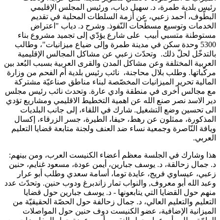
رئيس بلدية طمرة، د. سهيل دياب، ورئيس المجلس الإقليمي
البطّوف، أحمد زعبي، عن أزمة السلطات المحلية في تقديم
الخدمات وتوسيع مسطّحات النّفوذ. وشرح د. دياب "اعتراض
مستوطنة متسبي أبيب على شارع يؤدّي إلى تجميد مشروع بناء
5300 وحدة سكن في مدينة طمرة وإلى ضياع ميزانيات"، وطالب
بالتدخّل لحلّ ذلك. وتحدّث زعبي عن مشاكل المجالس الإقليمية
العربية المختلفة وعن مشاكل المدن والقرى العربية بسبب البُعد بين
مركّباتها. وطلب بلال محاجنة، نائب رئيس بلدية أم الفحم من وزارة
المالية تحرير الميزانيات المخصّصة لبناء مناطق صناعيّة مشتركة
مع مجالس أخرى في منطقة وادي عارة. وتحدث نائب رئيس مجلس
دير الاسد نصر صنع الله عن اهمية التخطيط الاقليمي ومشاريع تؤدي
الى تحسين وضع التشغيل. شارك في اللقاء، إلى جانب البلديات
المذكورة، ممثلون عن رهط، حيفا، الطيرة، جسر الزرقاء، إكسال
ويافة النّاصرة وجمعية نساء ضد العنف ولجنة متابعة قضايا التعليم
العربي.
هذا وشارك في الجلسة معظم أعضاء الكنيست العرب، ومن بينهم:
د. جمال زحالقة، د. يوسف جبارين، أيمن عودة، مسعود غنايم، حنين
زعبي، عيساوي فريج، عايدة توما، أسامة سعدي وطلب أبو عرار
وعبد الله أبو معروف, والنواب تمار زاندبرغ ودوب حنين. وتحدّث عدد
منهم حول القضايا التي يتابعونها - د. يوسف جبارين حول قضايا
التعليم والتعليم العالي، د. جمال زحالفة حول الحصّة الحقيقيّة من
الميزانية الإضافية، عضو الكنيست دوف حنين حول المواصلات