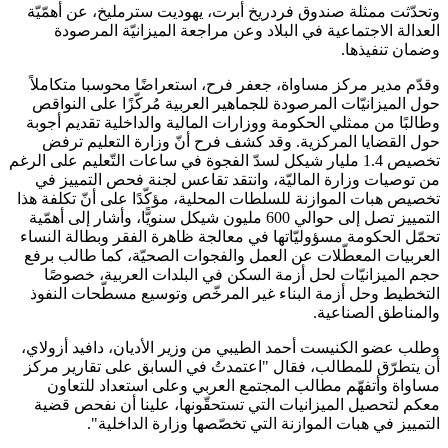
وتحدّثت ممثلة صندوق فردريخ أبرت، يهوديت سترمليخ، عن أهمّيّة
العدالة الاجتماعية في البلاد وعن مراجعة الميزانيّة المرصودة
وضمان تنفيذها.
وقدّم مدير مركز مساواة، جعفر فرح، استعراضًا محوسبا متكاملاً
حول الميزانيّات المرصودة للجماهير العربية مُركّزًا على النواقص
وطالبًا من ممثلي الحكومة ووزارات المالية والداخلية تقديم أجوبة
حول القضايا المركزية. وقد كشف فرح أنّ وزارة التعليم ترفض
تخصيص 1.4 مليار شيكل لسدّ الفجوة في ساعات التّعليم على الرغم
من توصيات وزارة الماليّة، وانتقد تقاعس لجنة فحص التمييز في
تخصيص هبات الموازنة للسلطات المحلية، مؤكّدًا على أنّ تكلفة هذا
التمييز تصل إلى حوالي 600 مليون شيكل سنويًّا، وأشار إلى أهمّية
تحمّل الحكومة مسؤوليّاتها في معالجة ظاهرة الفقر وبطالة النساء
العربيات المعطّلات عن العمل والفجوات الصحيّة، كما طالب برفع
حجم الميزانيّات لحل أزمة السكن في البلدات العربية، خصوصًا
التخطيط وحل أزمة البناء غير المرخّص وتوسيع مسطّحات النفوذ
والمناطق الصناعية.
وطلب عضو الكنيست أحمد الطيبي من وزير الأديان، دافيد أزولاي،
أن يتطرّق للمطالب، فقال "اعتمدتُ في السابق على تقارير مركز
مساواة وأتفهّم مطالب المجتمع العربي وعلى استعداد للتعاون
معكم لتحصيل الميزانيات التي تستحقّونها، علينا أن نفحص قضية
التمييز في هبات الموازنة التي تخصّصها وزارة الداخلية".