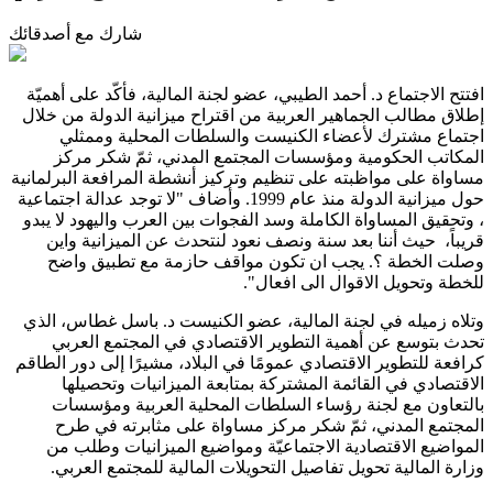
شارك مع أصدقائك
افتتح الاجتماع د. أحمد الطيبي، عضو لجنة المالية، فأكّد على أهميّة
إطلاق مطالب الجماهير العربية من اقتراح ميزانية الدولة من خلال
اجتماع مشترك لأعضاء الكنيست والسلطات المحلية وممثلي
المكاتب الحكومية ومؤسسات المجتمع المدني، ثمّ شكر مركز
مساواة على مواظبته على تنظيم وتركيز أنشطة المرافعة البرلمانية
حول ميزانية الدولة منذ عام 1999. وأضاف "لا توجد عدالة اجتماعية
، وتحقيق المساواة الكاملة وسد الفجوات بين العرب واليهود لا يبدو
قريباً، حيث أننا بعد سنة ونصف نعود لنتحدث عن الميزانية واين
وصلت الخطة ؟. يجب ان تكون مواقف حازمة مع تطبيق واضح
للخطة وتحويل الاقوال الى افعال".
وتلاه زميله في لجنة المالية، عضو الكنيست د. باسل غطاس، الذي
تحدث بتوسع عن أهمية التطوير الاقتصادي في المجتمع العربي
كرافعة للتطوير الاقتصادي عمومًا في البلاد، مشيرًا إلى دور الطاقم
الاقتصادي في القائمة المشتركة بمتابعة الميزانيات وتحصيلها
بالتعاون مع لجنة رؤساء السلطات المحلية العربية ومؤسسات
المجتمع المدني، ثمّ شكر مركز مساواة على مثابرته في طرح
المواضيع الاقتصادية الاجتماعيّة ومواضيع الميزانيات وطلب من
وزارة المالية تحويل تفاصيل التحويلات المالية للمجتمع العربي.