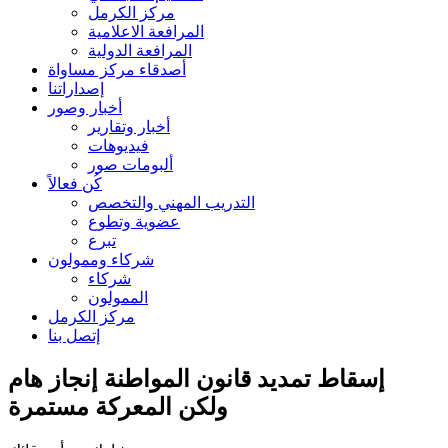
مركز الكرمل
المرافعة الاعلامية
المرافعة الدولية
أصدقاء مركز مساواة
إصداراتنا
أخبار وصور
أخبار وتقارير
فيديوهات
ألبومات صور
كُن فعالاً
التدريب المهني والتخصص
عضوية وتطوع
تبرع
شركاء وممولون
شركاء
الممولون
مركز الكرمل
إتصل بنا
إسقاط تمديد قانون المواطنة إنجاز هام
ولكن المعركة مستمرة