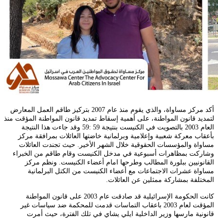
أكد مركز مساواة، والذي يقوم منذ عام 2007 بتركيز طاقم العمل المعارض
لتمديد قانون المواطنة، على أهمية إسقاط تمديد قانون المواطنة المؤقت منذ
العام 2003 بالتصويت في الكنيست بنتيجة 59 :59 وقد جاءت هذا النتيجة
بأعقاب معركة شعبية وإعلامية وبرلمانية خاضتها العائلات بمرافقة مركز
مساواة والمؤسسات الحقوقية خلال الشهر الأخير. حيث تجندت العائلات
وشاركت بمظاهرات أسبوعية في مدخل الكنيست وقام طاقم من الخبراء
القانونيين ببلورة المطالب وطرحها امام أعضاء الكنيست. ونظم مركز
مساواة عشرات الاجتماعات مع أعضاء الكنيست من الكتل البرلمانية
المختلفة بمشاركة ممثلين عن العائلات
.
كانت الحكومة الإسرائيلية قد صادقت عام 2003 على قانون المواطنة
المؤقت لعام 2003 باعقاب التماسات قدمت للمحكمة ضد سياسات غير
قانونية مارسها وزير الداخلية ايلي يشاي في تلك الفترة، حيث أمرت