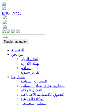
עִברִית
|
ENG
Toggle navigation
الرئيسية
من نحن
اعلان النوايا
الهيئة الادارية
الطاقم
تقارير سنوية
مشاريعنا
المشاريع الشبابية
مشاريع تعزيز القيادة النسائية
التمثيل الملائم
الحقوق الاقتصادية الاجتماعية
المكانة القانونية
التنظيم المجتمعي