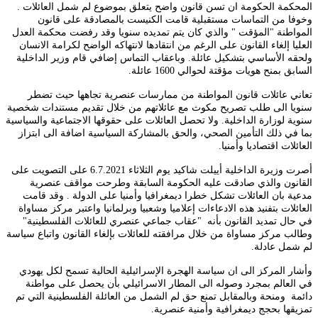
المحكمة الحكومة ان تسن قانون واضح يتعلق بموضوع لم شمل العائلات .
وخوفا من التماسات مستقبلية قامت الكنيست بالمصادقة على قانون
المواطنة "المؤقت " والذي كان يتم تمديده سنويا وقد رفضت محكمة العدل
العليا إلغاء القانون على الرغم من انتقادها لانتهاكه الواضح لكرامة الانسان
ولحقه الأساسي بتشكيل عائلة. وباعقاب التماس إضافي قام وزير الداخلية
السابق بمنح هويات مؤقتة لحوالي 1600 عائلة
.
تعاني عائلات قانون المواطنة من ممارسات عنصرية تجاهها حيث تضطر
سنويا الى طلب تصريح مكوث مع عائلاتهم من خلال تقديم مستندات شخصية
سنوية لوزارة الداخلية. ولا تحصل العائلات على حقوقها الاجتماعية والسياسية
بما في ذلك التأمين الصحي، والحق بالمشاركة السياسية اضافة الى ابتزاز
العائلات اقتصاديا وأمنيا
.
أصرت وزيرة الداخلية أييلت شاكيد يوم الثلاثاء 6.7.2021 على التصويت على
القانون والذي صادقت عليه الحكومة السابقة وطرحت مواقف عنصرية
مدعية بان العائلات تشكل خطرا ديمغرافيا وأمنيا على الدولة . وقد قامت
العائلات بتفنيد هذه الادعاءات إعلاميا وشعبيا وبرلمانيا واعتبر مركز مساواة
في حال تمديد القانون بأنه "عقاب جماعي عنصري للعائلات الفلسطينية"
وطالب مركز مساواة من خلال مرافقته للعائلات بإلغاء القانون واتباع سياسة
لم شمل عادلة
.
وأشار المركز الى ان سياسة الهجرة الإسرائيلية الحالية تسمح لكل يهودي
في العالم بمجرد وصوله الى المطار الاسرائيلي بأن يحصل على مواطنة
دائمة ومنحة وبالمقابل تمنع حق لم الشمل من العائلة الفلسطينية التي تم
تمزيقها بحجج ديمغرافية وأمنية عنصرية
.