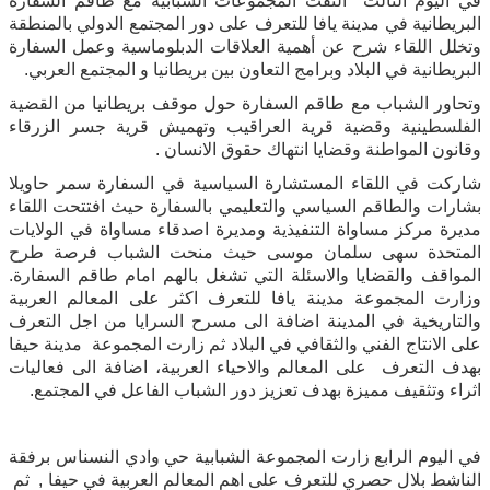
في اليوم الثالث التقت المجموعات الشبابية مع طاقم السفارة
البريطانية في مدينة يافا للتعرف على دور المجتمع الدولي بالمنطقة
وتخلل اللقاء شرح عن أهمية العلاقات الدبلوماسية وعمل السفارة
البريطانية في البلاد وبرامج التعاون بين بريطانيا و المجتمع العربي.
وتحاور الشباب مع طاقم السفارة حول موقف بريطانيا من القضية
الفلسطينية وقضية قرية العراقيب وتهميش قرية جسر الزرقاء
وقانون المواطنة وقضايا انتهاك حقوق الانسان .
شاركت في اللقاء المستشارة السياسية في السفارة سمر حاويلا
بشارات والطاقم السياسي والتعليمي بالسفارة حيث افتتحت اللقاء
مديرة مركز مساواة التنفيذية ومديرة اصدقاء مساواة في الولايات
المتحدة سهى سلمان موسى حيث منحت الشباب فرصة طرح
المواقف والقضايا والاسئلة التي تشغل بالهم امام طاقم السفارة.
وزارت المجموعة مدينة يافا للتعرف اكثر على المعالم العربية
والتاريخية في المدينة اضافة الى مسرح السرايا من اجل التعرف
على الانتاج الفني والثقافي في البلاد ثم زارت المجموعة مدينة حيفا
بهدف التعرف على المعالم والاحياء العربية، اضافة الى فعاليات
اثراء وتثقيف مميزة بهدف تعزيز دور الشباب الفاعل في المجتمع.
في اليوم الرابع زارت المجموعة الشبابية حي وادي النسناس برفقة
الناشط بلال حصري للتعرف على اهم المعالم العربية في حيفا , ثم