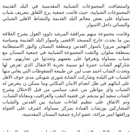
واستضافت المجموعات الشبابية المقدسية في البلد القديمة
المجموعات الشبابية، حيث قامت جمعية برج اللقلق بتعريف شباب
مساواة على بعض معالم البلد القديمة والنشاط الاهلي الشبابي
والنسائي داخل الاسوار.
وقامت مجموعة منهم بمرافقة المرشد داوود الغول بشرح العلاقة
بين ما يحدث خارج المسجد الاقصى واسوار البلد القديمة وسياسة
التهجير مرورا باسوار القدس ومنطقة البستان والبؤر الاستيطانية
بمنطقة سلوان. والتقت المجموعة الشبابية في جمعية البستان مع
شباب مساواة وتعرفوا على بعضهم وتحدثوا عن تجاربهم، حيث
شاركهم الشاب حمزة ابو سنينة تجربة الاعتقال الذي تعرض لها
وتحدث الشاب احمد صب لبن عن طبيعة الضغوطات التي يعاني منها
الشباب في البلدة وشاركت الشابة شورى شويكي مدى خوف الاهل
على ابنائهم في ظل انعدام الامان المكاني وما ممكن ن يتعرض له
الشباب واي مواطن من عنف سياسي من قبل الاحتلال وشرح
الشاب سعيد أبو مديغم عن قضية النقب والعراقيب ومعاناة الشباب.
وتم الاتفاق على تنظيم لقاءات شبابية بين القدس والشباب
المشاركين بورشات القيادة بمركز مساواة. اشرف على الجولة
ورافقها امير مراغة، عضو ادارة جمعية البستان المقدسية.