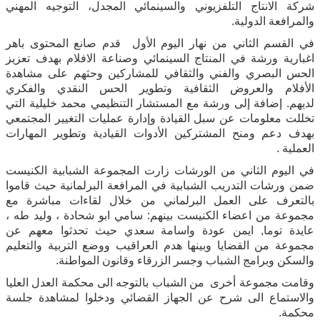
شركة الانتاج التلفزيوني والسينمائي المجدل، التوجيه المهني
والمرافعة الدولية.
في القسم الثاني من نهار اليوم الأول قدم صانع المحتوى باهر
اغبارية ورشة في المنتاج السينمائي وصناعة الافلام بهدف تعزيز
الحس البصري والفني والثقافي للمشاركين وحثهم على مشاهدة
الأفلام والعروض الثقافية وتطوير الحس النقدي والفكري
لديهم.
إضافة إلى ورشة مع المستشار التنظيمي محمد خليلية التي
تخللت معلومات عن سبل القيادة وإدارة عمليات التغيير المجتمعي
بهدف دعم ومنح المشتركين الأدوات القيادية وتطوير المهارات
العملية .
في اليوم الثاني من الورشات زارت المجموعة الشبابية الكنيست
ضمن ورشات التدريب الشبابية في المرافعة البرلمانية حيث قاموا
بالتعرف على العمل البرلماني من خلال لقاءات مباشرة مع
مجموعة من اعضاء الكنيست بينهم: سامي ابو شحادة ، وليد طه ،
عايدة توما,
ايمن عودة واسامة سعدي حيث تحدثوا معهم عن
مجموعة من القضايا وبينها هدم العراقيب ووضع التربية والتعليم
والسكن وبرامج الشباب وجسر الزرقاء وقانون المواطنة.
وقامت مجموعة أخرى من الشباب بالتوجه الى محكمة العدل العليا
والاستماع الى شرح عن الجهاز القضائي ودخلوا لمشاهدة جلسة
محكمة.