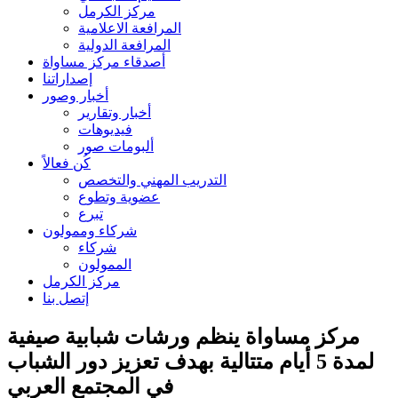
مركز الكرمل
المرافعة الاعلامية
المرافعة الدولية
أصدقاء مركز مساواة
إصداراتنا
أخبار وصور
أخبار وتقارير
فيديوهات
ألبومات صور
كُن فعالاً
التدريب المهني والتخصص
عضوية وتطوع
تبرع
شركاء وممولون
شركاء
الممولون
مركز الكرمل
إتصل بنا
مركز مساواة ينظم ورشات شبابية صيفية
لمدة 5 أيام متتالية بهدف تعزيز دور الشباب
في المجتمع العربي