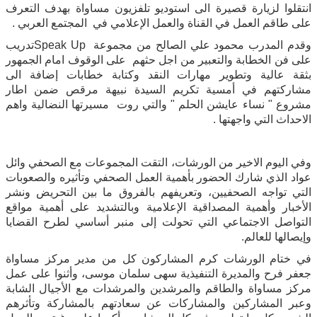
انتقلوا لزيارة قصيرة الى استوديو تلفزيون مساواة بهدف التعرف
على طاقم العمل في القناة والعمل الإعلامي في المجتمع العربي .
وقدم المدرب محمود علي الصالح من مجموعة
Speak Up
تدريب
على فن الخطابة والتعبير من اجل حثهم على الوقوف امام الجمهور
بثقة عالية وتطوير مهارات النقد وكتابة خطابات إضافة الى
مشاركتهم في أمسية تكريم السيدة نبيهة مرقص ضمن اطار
مشروع " نساء عايشن الحلم " والتي روت مسيرتها النضالية واهم
الاحداث التي واجهتها .
وفي اليوم الاخير من الورشات، التقت المجموعات مع الصحفي وائل
عواد الذي شارك الحضور بأهمية العمل الصحفي وتأثيره والصعوبات
التي تواجه الصحفيين، وتعريفهم بالفروق ما بين التحريض ونشر
الأخبار وأهمية المصداقية الإعلامية وبالتشديد على أهمية مواقع
التواصل الاجتماعي التي تحولت إلى منبر أساسي لطرح القضايا
وإيصالها للعالم.
في ختام الورشات كرم المشاركون كل من مدير مركز مساواة
جعفر فرح والمديرة التنفيذية سهى سلمان موسى، وأثنوا على عمل
مركز مساواة والطاقم والمرشدين والمرشدات مع الأجيال الشابة
وعبر المشاركين والمشاركات عن سعادتهم بالمشاركة وتأثرهم