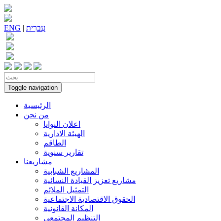
עִברִית
|
ENG
Toggle navigation
الرئيسية
من نحن
اعلان النوايا
الهيئة الادارية
الطاقم
تقارير سنوية
مشاريعنا
المشاريع الشبابية
مشاريع تعزيز القيادة النسائية
التمثيل الملائم
الحقوق الاقتصادية الاجتماعية
المكانة القانونية
التنظيم المجتمعي