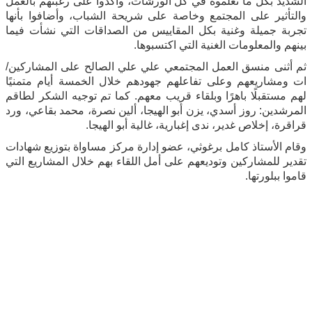
الشديد بكل ما تعلموه في كل الورشات، وأكدوا على رغبتهم بالعمل
والتأثير على المجتمع وخاصة على شريحة الشباب، وأضافوا بأنها
تجربة جميلة وغنية بكل المقاييس من الصداقات التي نشأت فيما
بينهم والمعلومات الغنية التي اكتسبوها.
ثم أثنى منسق العمل المجتمعي علي علي الصالح على المشاركين/
ات ومشاريعهم وعلى تفاعلهم جهودهم خلال الخمسة أيام متمنيًا
لهم مستقبلًا باهرًا وبلقاء قريب معهم. كما تم توجيه الشكر لطاقم
المرشدين: روز أسدي، يزن أبو الهيجا، ألين نصرة، محمد بقاعي، ورد
قراقرة، إخلاص غدير، ندى إغبارية، غالية أبو الهيجا.
وقام الأستاذ كامل برغوثي، عضو إدارة مركز مساواة بتوزيع شهادات
تقدير للمشاركين وتوديعهم على أمل اللقاء بهم خلال المشاريع التي
قاموا ببلورتها.