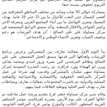
التربوي لحقوقي بمدينة حيفا.
بمشاركة حوالي 50 شاب وشابة من مختلف المناطق الجغرافية من
أقصى الشمال حتى النقب للأجيال ما بين 15 حتى 18 عاما، بهدف
التشبيك وتعزيز التواصل ما بين أبناء المجتمع العربي ومعرفة الاخر
وكسر الحواجز والأفكار النمطية.
واكد منسق البرامج المجتمعية في
مركز مساواة علي علي الصالح : "ان هدف الورشات هو دعم
وتثقيف الشباب وتعزيز الانتماء الوطني و الاجتماعي "
بدأ اليوم الأول بفعالية تعارف بين المشتركين وعرض برنامج
الورشات واهدافها التي قدمها منسق العمل المجتمعي علي علي
الصالح وطاقم المرشدين الين نصرة وروز اسدي ومحمد بقاعي
ويزن ابو الهيجاء وورد قراقرة. ثم رحبت المديرة التنفيذية لمركز
مساواة سهى سلمان بالمشتركين وقدمت لهم شرحا عن عمل
المركز بالمرافعة الحقوقية والاقتصادية والاجتماعية والثقافية
المحلية والدولية.
ثم باشرت المجموعات بفعاليات تعارف ونشاطات
تقارب بهدف كسر الجليد وتوطيد العلاقات فيما بينهم.
وقام مدير مركز مساواة جعفر فرح بتقديم ورشة عمل تفاعلية تم
خلالها التعرف على يوم الأرض، مجزرة كفرقاسم، مؤتمر الجماهير
العربية المحظور، الكاتب والمؤرخ بولص فرح، المرافعة القانونية،