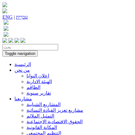
עִברִית
|
ENG
Toggle navigation
الرئيسية
من نحن
اعلان النوايا
الهيئة الادارية
الطاقم
تقارير سنوية
مشاريعنا
المشاريع الشبابية
مشاريع تعزيز القيادة النسائية
التمثيل الملائم
الحقوق الاقتصادية الاجتماعية
المكانة القانونية
التنظيم المجتمعي