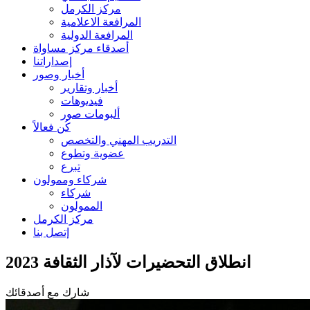
مركز الكرمل
المرافعة الاعلامية
المرافعة الدولية
أصدقاء مركز مساواة
إصداراتنا
أخبار وصور
أخبار وتقارير
فيديوهات
ألبومات صور
كُن فعالاً
التدريب المهني والتخصص
عضوية وتطوع
تبرع
شركاء وممولون
شركاء
الممولون
مركز الكرمل
إتصل بنا
انطلاق التحضيرات لآذار الثقافة 2023
شارك مع أصدقائك