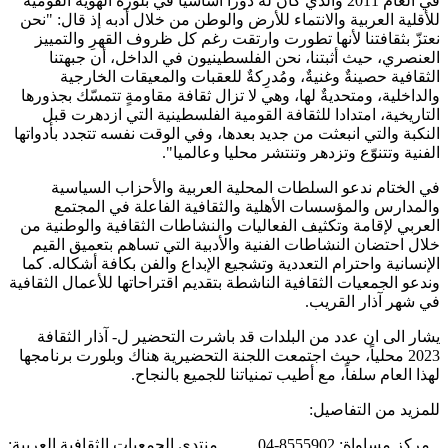
في العام 2011 والذي كان له دوراً أساسياً في بلورة الهوية القومية
للأقلية العربية والانتماء للأرض والوطن من خلال أدبه إذ قال: "نحن
نعتزّ بثقافتنا لأنها تطورت وارتقت رغم كل ظروف القهرِ والتمييز
العنصري، حيث أثبتنا، نحن الفلسطينيون في الداخل، أن جبهتنا
الثقافية حصينةٌ وغنيةٌ، ومُدرِكةٌ للعقبات والمعيقات الخارجية
والداخلية، ومتحديةٌ لها، وهي لا تزال ثقافة مقاومةٍ تتمسّك بجذورها
التاريخية، امتدادا للثقافة القومية الفلسطينية التي ازدهرت قبل
النكبة والتي انبعثت من جديد بعدها، وفي الوقت نفسه تتجدد بأدواتها
الفنية وتتنوّع وتزدهر وتنتشر محليا وعالميا".
في الختام ندعو السلطات المحلية العربية والأحزاب السياسية
والمدارس والمؤسسات الأهلية والثقافية الفاعلة في المجتمع
العربي لإقامة وتكثيف الفعاليات والنشاطات الثقافية والوطنية من
خلال احتضان النشاطات الفنية والأدبية التي تساهم بتعميق القيم
الإنسانية واحترام التعددية وتشجيع الإبداع والفن بكافة أشكاله. كما
وندعو الجمعيات الثقافية الناشطة بتقديم اقتراحاتها للأعمال الثقافية
في شهر آذار القريب.
يشار الى ان عدد من البلدات قد باشرت التحضير ل- آذار الثقافة
2023 محلياً، حيث اجتمعت اللجنة التحضيرية هناك وبلورت برنامجها
لهذا العام سلفاً، مع أطيب تمنياتنا للجميع بالنجاح.
للمزيد من التفاصيل:
مركز مساواة: 8555902-04 منتدى الجمعيات الثقافية العربية: