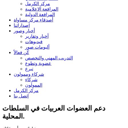
مركز الكرمل
المرافعة الاعلامية
المرافعة الدولية
أصدقاء مركز مساواة
إصداراتنا
أخبار وصور
أخبار وتقارير
فيديوهات
ألبومات صور
كُن فعالاً
التدريب المهني والتخصص
عضوية وتطوع
تبرع
شركاء وممولون
شركاء
الممولون
مركز الكرمل
إتصل بنا
دعم العضوات العربيات في السلطات
المحلية.