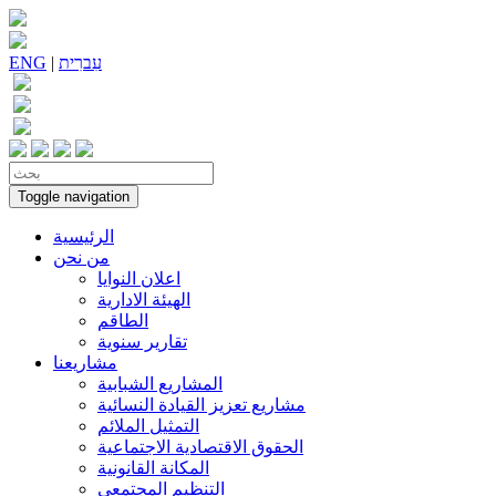
עִברִית
|
ENG
Toggle navigation
الرئيسية
من نحن
اعلان النوايا
الهيئة الادارية
الطاقم
تقارير سنوية
مشاريعنا
المشاريع الشبابية
مشاريع تعزيز القيادة النسائية
التمثيل الملائم
الحقوق الاقتصادية الاجتماعية
المكانة القانونية
التنظيم المجتمعي