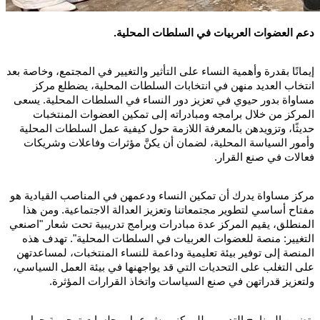
دعم العضوات العربيات في السلطات المحلية.
إيمانًا بقدرة وأهمية النساء على التأثير والتغيير في المجتمع، وخاصة بعد
انتخاب العديد منهن في انتخابات السلطات المحلية، يضطلع مركز
مساواة بدور حيوي في تعزيز دور النساء في السلطات المحلية. يسعى
المركز من خلال برامجه ومبادراته إلى تمكين العضوات المنتخبات
حديثًا، وتزويدهن بالمعرفة اللازمة حول كيفية عمل السلطات المحلية
وأمور السياسة المحلية، لضمان أن يكنَّ مؤثرات وفاعلات وشريكات
فعالات في صنع القرار.
مركز مساواة يدرك أن تمكين النساء ودعمهن في المناصب القيادية هو
مفتاح أساسي لتطوير مجتمعاتنا وتعزيز العدالة الاجتماعية. ومن هذا
المنطلق، يقيم المركز عدة مبادرات وبرامج تدريبية تحت شعار "اصنعي
التغيير: منصة للعضوات العربيات في السلطات المحلية". تهدف هذه
المنصة إلى توفير بيئة تعليمية وداعمة للنساء المنتخبات، لمساعدتهن
على التغلب على التحديات التي قد يواجهنها في بيئة العمل السياسي،
ولتعزيز قدراتهن في صنع السياسات واتخاذ القرارات المؤثرة.
يتضمن البرنامج التدريبي للمركز ورش عمل وجلسات توجيهية حول