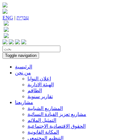
עִברִית
|
ENG
Toggle navigation
الرئيسية
من نحن
اعلان النوايا
الهيئة الادارية
الطاقم
تقارير سنوية
مشاريعنا
المشاريع الشبابية
مشاريع تعزيز القيادة النسائية
التمثيل الملائم
الحقوق الاقتصادية الاجتماعية
المكانة القانونية
التنظيم المجتمعي