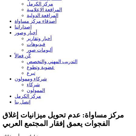
مركز الكرمل
المرافعة الاعلامية
المرافعة الدولية
أصدقاء مركز مساواة
إصداراتنا
أخبار وصور
أخبار وتقارير
فيديوهات
ألبومات صور
كُن فعالاً
التدريب المهني والتخصص
عضوية وتطوع
تبرع
شركاء وممولون
شركاء
الممولون
مركز الكرمل
إتصل بنا
مركز مساواة: عدم تحويل ميزانيات إغلاق
الفجوات يعمق إفقار المجتمع العربي