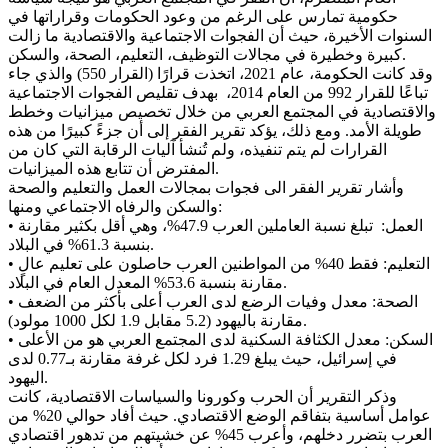
حكومية تمارس على الرغم من وعود الحكومات وقراراتها في
السنوات الأخيرة، حيث أن الفجوات الاجتماعية والاقتصادية ما زالت
كبيرة وخطيرة في مجالات التوظيف، التعليم، الصحة، والسكن.
وقد كانت الحكومة، عام 2021، اتخذت قرارًا (القرار 550) والذي جاء
تباعًا للقرار 992 من العام 2014، بهدف تقليص الفجوات الاجتماعية
والاقتصادية في المجتمع العربي من خلال تخصيص ميزانيات وخطط
طويلة الأمد. ومع ذلك، يؤكد تقرير الفقر إلى أن جزءً كبيرًا من هذه
القرارات لم يتم تنفيذه، ولم تُنشأ آليات الرقابة التي كان من
المفترض أن تتابع هذه الميزانيات.
وأشار تقرير الفقر الى فجوات بمجالات العمل والتعليم والصحة
والسكن والرفاه الاجتماعي ومنها:
• العمل: تبلغ نسبة العاملين العرب 47.9%، وهي أقل بكثير مقارنة
بنسبة 61.3% في البلاد.
• التعليم: فقط 40% من المواطنين العرب حاصلون على تعليم عالٍ
مقارنة بنسبة 53.6% المعدل العام في البلاد.
• الصحة: معدل وفيات الرضع لدى العرب أعلى بأكثر من الضعف
مقارنة باليهود (5.2 مقابل 1.9 لكل 1000 مولود).
• السكن: معدل الكثافة السكنية لدى المجتمع العربي هو من الأعلى
في إسرائيل، حيث يبلغ 1.29 فرد لكل غرفة مقارنة بـ0.77 لدى
اليهود.
وذكر التقرير أن الحرب وكورونا والسياسات الاقتصادية، كانت
عوامل أساسية بتفاقم الوضع الاقتصادي. حيث أفاد حوالي 20% من
العرب بتضرر دخلهم، وأعرب 45% عن خشيتهم من تدهور اقتصادي