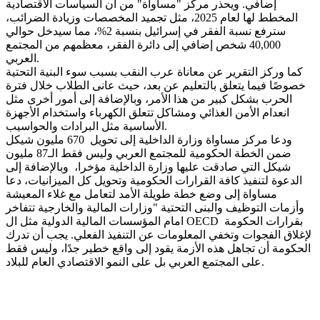
إضافي. ويحذر مركز "مساواة" من أن السياسات الاقتصادية
المخطط لها لعام 2025، مثل تجميد المخصصات وزيادة الضرائب،
سترفع نسبة الفقر في إسرائيل بنسبة 2%، مما سيدخل حوالي
40,000 شخص إضافي إلى دائرة الفقر، معظمهم من المجتمع
العربي.
كما وركز التقرير عن معاناة عرب النقب بسبب سوء البنية التحتية
خصوصًا فيما يتعلق بالتعليم عن بعد، حيث عانى الطلاب خلال فترة
الحرب بشكل كبير من هذا الأمر، وبالإضافة إلى أمور أخرى مثل
انعدام الأمن الغذائي ومشاكل تتعلق الكهرباء واستخدام الأجهزة
الأساسية مثل البرادات والحواسيب.
ودعا مركز مساواة وزارة الداخلية إلى تحويل 670 مليون شيكل
ضمن الخطة الحكومية للمجتمع العربي وليس فقط الـ87 مليون
شيكل التي صادقت عليها وزارة الداخلية مؤخرا، وبالإضافة إلى
الدعوة لتنفيذ كافة القرارات الحكومية وتحويل كل الميزانيات، دعا
مساواة إلى وضع خطة طويلة الأمد لتعامل مع غلاء المعيشة
وأزمات التوظيف والبنى التحتية "وزارات المالية والخارجية تتفاخر
امام المؤسسات المالية الدولية مثل ال OECD بقرارات الحكومة
لإغلاق الفجوات وتخفي المعلومات عن التنفيذ الفعلي. يجب أن تدرك
الحكومة أن تجاهل هذه الأزمة يقود إلى واقع خطير جدًا، وليس فقط
على المجتمع العربي بل على النمو الاقتصادي العام للبلاد.