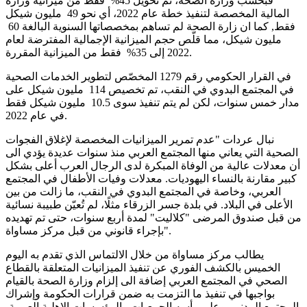
فبحسب وزارة الصحة، تم تحويل 45% فقط من ميزانية وزارة
المالية المخصصة لتنفيذ خطة عام 2022، أي نحو 49 مليون شيكل
فقط, كما ان زارة الصحة لم تساهم بمخصصاتها السنوية البالغة 60
مليون شيكل، مما قلّص حجم الميزانية الإجمالية المفترضة لعام
2022 إلى 35% فقط من الميزانية المقررة.
في القرار الحكومي رقم 1279 المخصّص لتطوير الخدمات الصحية
في المجتمع البدوي في النقب، تم تخصيص 114 مليون شيكل على
مدار خمس سنوات، لكن لم يتم تنفيذ سوى 10.5 مليون شيكل فقط
في عام 2022.
نبال عردات "عدم تمرير الميزانيات المخصصة لإغلاق الفجوات
الصحية التي يعاني منها المجتمع العربي منذ سنوات عديدة يؤدي الى
أن معدلات عالية من الوفاة المبكرة لدى الرجال العرب أعلى بشكل
كبير مقارنة بالنساء اليهوديات. معدلات وفيات الأطفال في المجتمع
العربي، وخاصة في المجتمع البدوي في النقب، ما زالت من بين
الأعلى في البلاد. في بلدة جسر الزرقاء مثلًا، لم تُعيّن طبيبة نسائية
من قبل صندوق المرضى "كلاليت" لمدة أربع سنوات، حتى تم تهديده
بإجراء قانوني من قبل مركز مساواة".
يطالب مركز مساواة من خلال الالتماس الذي تقدم به اليوم
الخميس بالكشف الفوري عن تنفيذ الميزانيات المتعلقة بالقطاع
الصحي في المجتمع العربي إضافة الى إلزام وزارة الصحة بالقيام
بواجبها في تنفيذ ما التزمت به ضمن قرارات الحكومة وإشراك
المجتمع المدني، وعلى رأسه الجمعيات والمؤسسات الاهلية العربية،