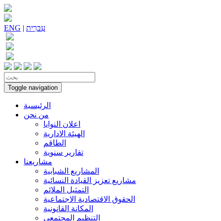
עִברִית
|
ENG
Toggle navigation
الرئيسية
من نحن
اعلان النوايا
الهيئة الادارية
الطاقم
تقارير سنوية
مشاريعنا
المشاريع الشبابية
مشاريع تعزيز القيادة النسائية
التمثيل الملائم
الحقوق الاقتصادية الاجتماعية
المكانة القانونية
التنظيم المجتمعي