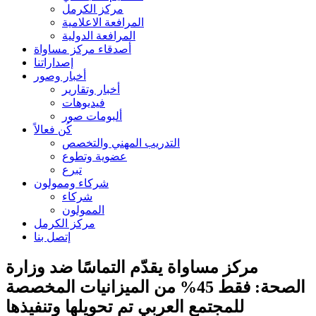
مركز الكرمل
المرافعة الاعلامية
المرافعة الدولية
أصدقاء مركز مساواة
إصداراتنا
أخبار وصور
أخبار وتقارير
فيديوهات
ألبومات صور
كُن فعالاً
التدريب المهني والتخصص
عضوية وتطوع
تبرع
شركاء وممولون
شركاء
الممولون
مركز الكرمل
إتصل بنا
مركز مساواة يقدّم التماسًا ضد وزارة
الصحة: فقط 45% من الميزانيات المخصصة
للمجتمع العربي تم تحويلها وتنفيذها