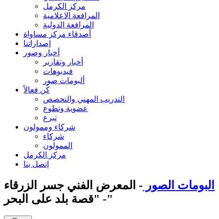
مركز الكرمل
المرافعة الاعلامية
المرافعة الدولية
أصدقاء مركز مساواة
إصداراتنا
أخبار وصور
أخبار وتقارير
فيديوهات
ألبومات صور
كُن فعالاً
التدريب المهني والتخصص
عضوية وتطوع
تبرع
شركاء وممولون
شركاء
الممولون
مركز الكرمل
إتصل بنا
البومات الصور
- المعرض الفني جسر الزرقاء
- "قصة بلد على البحر"