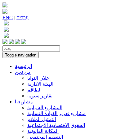
עִברִית
|
ENG
Toggle navigation
الرئيسية
من نحن
اعلان النوايا
الهيئة الادارية
الطاقم
تقارير سنوية
مشاريعنا
المشاريع الشبابية
مشاريع تعزيز القيادة النسائية
التمثيل الملائم
الحقوق الاقتصادية الاجتماعية
المكانة القانونية
التنظيم المجتمعي