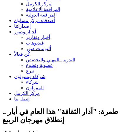
مركز الكرمل
المرافعة الاعلامية
المرافعة الدولية
أصدقاء مركز مساواة
إصداراتنا
أخبار وصور
أخبار وتقارير
فيديوهات
ألبومات صور
كُن فعالاً
التدريب المهني والتخصص
عضوية وتطوع
تبرع
شركاء وممولون
شركاء
الممولون
مركز الكرمل
إتصل بنا
طمرة: "آذار الثقافة" هذا العام في أيار ..
إنطلاق مهرجان الربيع