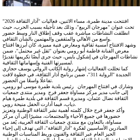
افتتحت مدينة طمرة، مساء الاثنين، فعاليات "آذار الثقافة 2026"
تحت عنوان "مهرجان الربيع"، وذلك بعد تأجيله بسبب الحرب، حيث
انطلقت النشاطات مباشرة عقب وقف إطلاق النار وسط حضور
واسع من الأهالي والمثقفين والمهتمين بالشأن الثقافي.
وشهد الافتتاح أمسية ثقافية ومعارض فنية مميزة، كان أبرزها افتتاح
معرض الفنانة فاطمة أبو رومي بعنوان "ثقل غير محتمل"، ضمن
نشاطات المهرجان في إشكول بايس، حيث جرى أيضًا تكريمها تقديرًا
لمسيرتها الفنية وإسهاماتها الثقافية.
كما تخللت الفعاليات إشهار رواية الكاتب الروائي يوسف حجازي
الجديدة "الرواية 311"، ضمن برنامج آذار الثقافة، في خطوة لاقت
تفاعلًا واسعًا من الحضور.
وشارك في افتتاح المهرجان رئيس بلدية طمرة موسى أبو رومي،
إلى جانب مدير مركز مساواة جعفر فرح ومدير منتدى جمعيات
الثقافة نضال عثمان، ومديرة قسم الثقافة في بلدية طمرة هيام
دياب، فيما أدارت الحفل منيحة روبي.
وأكد جعفر فرح خلال كلمته أهمية نشر الثقافة الوطنية وتعزيز
حضورها في جميع الأحياء والمجتمعات، مشيرًا إلى أن مركز
مساواة، بالتعاون مع منتدى جمعيات الثقافة العربية، يُعد من
المبادرين الأساسيين لفكرة "آذار الثقافة"، التي تهدف إلى إحياء
الحيز العام عبر الثقافة والفنون وربط المناسبات الوطنية
والاجتماعية بالنشاط الثقافي المفتوح أمام الجمهور، خاصة الشباب.