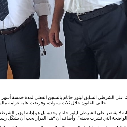
 على الشرطي السابق ليئور حاتام بالسجن الفعلي لمدة خمسة أشهر يتم
خالف القانون خلال ثلاث سنوات، وفرضت عليه غرامة مالية، بعد إدانته بالاعتداء على معتقلين داخل مركز شرطة حيفا عام 2018.
نة لا يقتصر على الشرطي ليئور حاتام وحده، بل هو إدانة لوزير الشرطة و