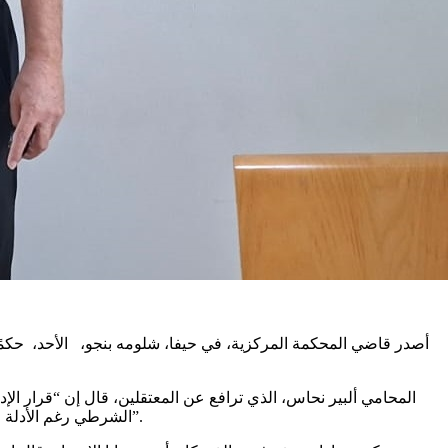
أصدر قاضي المحكمة المركزية، في حيفا، شلومه بنجو، الأحد، حكمًا
المحامي ألبير نحاس، الذي ترافع عن المعتقلين، قال إن “قرار الإدا
الشرطي رغم الأدلة الواضحة التي نشرت بحينه”. وأضاف أن “هذا القرار يجب أن يشكّل رسالة لكل شرطي بأن العنف ضد المواطنين يجب ان لا يمرّ دون محاسبة”.