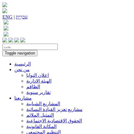
עִברִית
|
ENG
Toggle navigation
الرئيسية
من نحن
اعلان النوايا
الهيئة الادارية
الطاقم
تقارير سنوية
مشاريعنا
المشاريع الشبابية
مشاريع تعزيز القيادة النسائية
التمثيل الملائم
الحقوق الاقتصادية الاجتماعية
المكانة القانونية
التنظيم المجتمعي