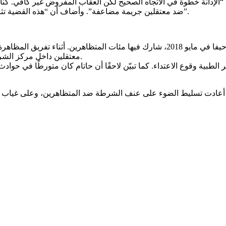
ن “الإدانة خطوة في الاتجاه الصحيح لكن العقاب المفروض غير كافي. 
ضد معتقلين جريمة مضاعفة”. وأضاف أن “هذه القضية تثبت أهمية المثابرة على المطالبة بالعدالة، رغم سنوات الإنكار والتأجيل”.
معتقلين داخل مركز الشرطة للاعتداء من قبل الشرطي ليئور حاتام، ما تسبب بكسر في ساقه.
ير الطبية وقوع الاعتداء. كما تبيّن لاحقًا أن حاتام كان متورطًا في 