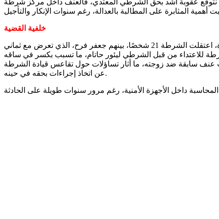
كنا نتوقع عقوبة أشد بحق الشرطي المعتدي، فالعنف داخل مركز شرطة
خلفية القضية
تعود أحداث القضية إلى مظاهرة تضامنية مع غزة أقيمت في مدينة حيفا في مايو 2018، شارك فيها مئات المتظاهرين. أثناء تفريق المظاهرة، اعتقلت الشرطة 21 شخصًا، بينهم جعفر فرح، الذي تعرض مع ثماني
حوادث عنف سابقة ضد زوجته، ما أثار تساؤلات حول تقاعس قيادة الشرطة
عن اتخاذ إجراءات بحقه في حينه.