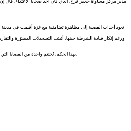
مدير مركز مساواة جعفر فرح، الذي كان أحد ضحايا الاعتداء، قال إ
ورغم إنكار قيادة الشرطة حينها، أثبتت التسجيلات المصوّرة والتقار
بهذا الحكم، تُختتم واحدة من القضايا التي أعادت تسليط الضوء على عنف الشرطة ضد المتظاهرين، وعلى غياب المحاسبة داخل الأجهزة الأمنية، رغم مرور سنوات طويلة على الحادثة.