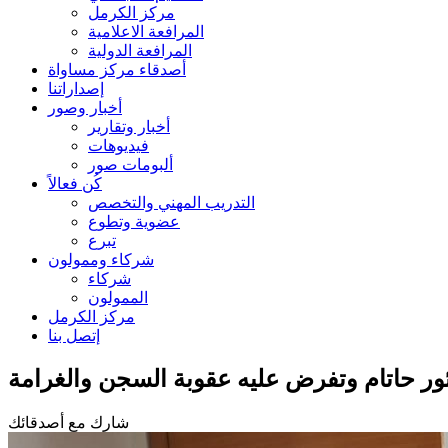
مركز الكرمل
المرافعة الاعلامية
المرافعة الدولية
أصدقاء مركز مساواة
إصداراتنا
أخبار وصور
أخبار وتقارير
فيديوهات
ألبومات صور
كُن فعالاً
التدريب المهني والتخصص
عضوية وتطوع
تبرع
شركاء وممولون
شركاء
الممولون
مركز الكرمل
إتصل بنا
ئور حاتام وتفرض عليه عقوبة السجن والغرامة
شارك مع أصدقائك