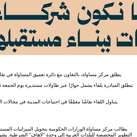
يطلق مركز مساواة، بالتعاون مع دائرة تعميق المساواة في نقابة العمال، مبادرة جديدة لبلورة مسودة خطة تطوير لمدينة الناصرة بعد أربع سنوات لم تحصل فيها المدينة على حقها من الميزانيات الحكومية.
يتناول اللقاء نقاشًا معمّقًا في احتياجات المدينة في مجالات 
التطوير المخصصة للبلدات العربية إلى وحدة “لاهاف” الشرطية. يشي