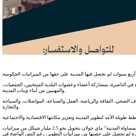
21.11.20 بين الساعة 9:30 و13:30 في الحديقة الصناعية – جبل القفزة في الناصرة، بمشاركة أعضاء وعضوات البلدية المنتخبين، الجمعيات،
والمهنيين من أبناء وبنات المدينة.
الصرف الصحي، الثقافة والرياضة، العمل والصناعة، المواصلات، والسياحة
والتجارة.
يطالب مركز مساواة الوزارات الحكومية بتحويل الميزانيات المستحقة للناصرة ضمن خطة الحكومة رقم 550، ويحذر من مقترح وزيرة “المساواة المدنية” ماي جولان بتحويل نحو 2.5 مليار شيكل من ميزانيات
اصرة لم تحصل على حصتها من ميزانيات التطوير، رغم النص الواضح في