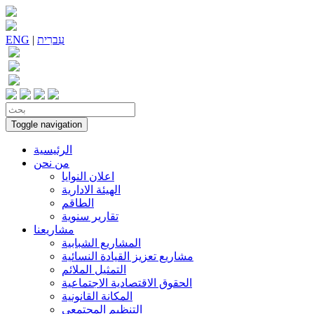
עִברִית
|
ENG
Toggle navigation
الرئيسية
من نحن
اعلان النوايا
الهيئة الادارية
الطاقم
تقارير سنوية
مشاريعنا
المشاريع الشبابية
مشاريع تعزيز القيادة النسائية
التمثيل الملائم
الحقوق الاقتصادية الاجتماعية
المكانة القانونية
التنظيم المجتمعي