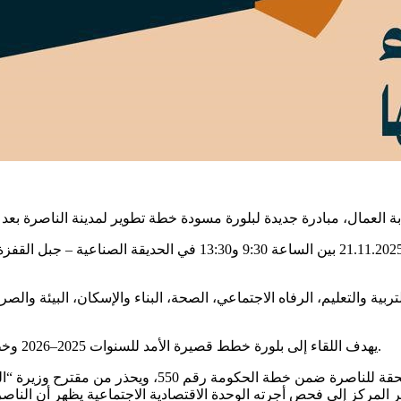
تنطلق المبادرة بلقاء يشمل حوارًا عبر طاولات مستديرة يوم الجمعة 25
التربية والتعليم، الرفاه الاجتماعي، الصحة، البناء والإسكان، البيئة و
يهدف اللقاء إلى بلورة خطط قصيرة الأمد للسنوات 2025–2026 وخطط طويلة الأمد لتطوير المدينة وتعزيز مكانتها الاقتصادية والاجتماعية.
ر المركز إلى فحص أجرته الوحدة الاقتصادية الاجتماعية يظهر أن الن