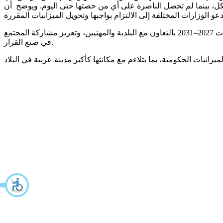
550 الذي يخصص ميزانيات خاصة للناصرة وبلدة جسر الزرقاء. وقد حصلت جسر الزرقاء على نحو 200 مليون شيكل، بينما لم تحصل الناصرة على أي من حصتها حتى اليوم. ويوضح أن
يعمل مركز مساواة حاليًا على إعداد مقترح مهني مفصل لتوزيع ميزانيات الأعوام 2025–2026، تمهيدًا لوضع خطة تنمية طويلة الأمد للسنوات 2027–2031 بالتعاون مع البلدية والمهنيين، وتعزيز مشاركة المجتمع
في صنع القرار.