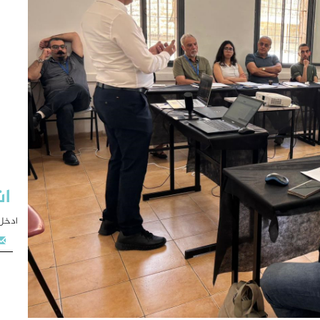
اش
ادخل 