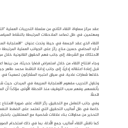
عقد مركز مساواة، اللقاء الثاني من سلسلة التدريبات العملية "
ومهتمين، في ظل تصاعد الملاحقات المرتبطة بالنشاط السياسي
اللقاء الذي عقد الجمعة في حيفا، وتحت عنوان “الاستجابة السر
أداره المحامي حسين مناع، ركّز على الجوانب العملية المرتبطة 
الاحتكاك مع الشرطة، إلى جانب فهم الحقوق القانونية خلال مر
وجاء افتتاح اللقاء من خلال استعراض قضايا حديثة، من بينها اعت
قبل إعادة اعتقاله إداريًا، إلى جانب إدانة الناشط محمد طاهر
خلالها شعارات عادية، في سياق اعتبره المشاركون تصعيدًا في 
وتناول التدريب مفهوم الاستجابة السريعة في الميدان، حيث 
بأنفسهم، وفهم سبب التوقيف منذ اللحظة الأولى، مؤكدًا أن الس
لاحقًا.
وفي جانب التعامل مع التحقيق، ركّز اللقاء على ضرورة الامتناع عن
خاصة في ظل أساليب التحقيق التي تعتمد على الضغط النفسي، أ
التحذير من محاولات بناء علاقات شخصية مع المعتقلين، باعتباره
كما ناقش اللقاء أساليب جمع الأدلة، بما في ذلك استخدام الصو