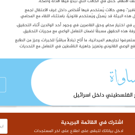
ف الاتهام، حتى في الحالات التي تبدو فيها الأدلة واضحة.
لعصافير”، وهي حالات يُستخدم فيها أشخاص داخل غرف الاعتقال لجمع
 البيئة قد يُسجّل ويُستخدم قانونيًا، باستثناء اللقاء مع المحامي.
في اختيار محامٍ، وحق القاصرين في وجود أحد الوالدين أثناء التحقيق،
فة هذه الحقوق مسبقًا لضمان التعامل الواعي مع مجريات التحقيق.
ضوا تجاربهم الميدانية، ما أتاح تبادلًا مباشرًا للخبرات، وعزز من الطابع
فع الوعي القانوني وتعزيز جاهزية الناشطين في التعامل مع التحديات
اشترك في القائمة البريدية
ادخل بياناتك لتبقى على اطلاع على اخر المستجدات