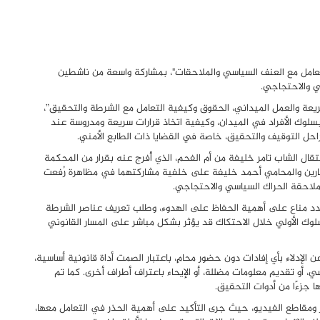
التعامل مع العنف السياسي والملاحقات"، بمشاركة واسعة من ناشطين
 والاحتجاجي.
يعة والعمل الميداني، الحقوق وكيفية التعامل مع الشرطة والتحقيق”،
بسلوك الأفراد في الميدان، وكيفية اتخاذ قرارات سريعة ومدروسة عند
احل التوقيف والتحقيق، خاصة في القضايا ذات الطابع الأمني.
قال الشاب تامر خليفة من أم الفحم، الذي أُفرج عنه بقرار من المحكمة
 جبارين والمحامي أحمد خليفة على خلفية مشاركتهما في مظاهرة رُفعت
ملاحقة الحراك السياسي والاحتجاجي.
شدد مناع على أهمية الحفاظ على الهدوء، وطلب تعريف عناصر الشرطة
لوك الأولي خلال الاحتكاك قد يؤثر بشكل مباشر على المسار القانوني
 الإدلاء بأي إفادات دون حضور محامٍ، باعتبار الصمت أداة قانونية أساسية،
و تقديم معلومات مضللة، أو الإيحاء باعتراف أطراف أخرى. كما تم
ا جزءًا من أدوات التحقيق.
ر ومقاطع الفيديو، حيث جرى التأكيد على أهمية الحذر في التعامل معها،