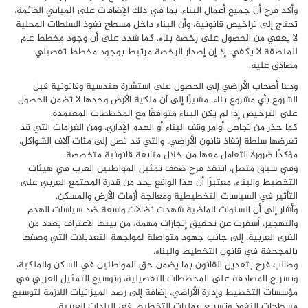
وأكد فرح أن جميع أعمال البناء، بما في ذلك الإضافات على المباني القائمة،
تحتاج إلى تراخيص قانونية، وأن البناء داخل مسطح نفوذ السلطات المحلية
لا يعفي من الحصول على رخصة بناء. كما شدد على أن وجود مخطط عام
للمنطقة لا يكفي، إذ إن إصدار الرخصة مرتبط بوجود مخطط تفصيلي
مصادق عليه.
ودعا أصحاب الأراضي إلى الحصول على استشارة هندسية وقانونية قبل
الشروع بأي مشروع بناء، مشيرًا إلى أن ملكية الأرض وحدها لا تضمن الحصول
على الترخيص إذا لم يكن البناء متوافقًا مع المخططات المعتمدة.
كما حذر من تجاهل أوامر وقف البناء أو الهدم الإداري، ومن الغرامات التي قد
تفرضها سلطة إنفاذ قانون الأراضي، والتي قد تصل إلى مئات آلاف الشواكل،
مؤكدًا ضرورة التعامل معها من خلال متابعة قانونية متخصصة.
وفي سياق متصل، انتقد فرح ضعف تمثيل المواطنين العرب في هيئات
التخطيط والبناء، معتبرًا أن هذا الواقع يحد من قدرة المجتمع العربي على
التأثير في السياسات التخطيطية ومعالجة أزمات الأرض والمسكن.
وأشار إلى أن السنوات الماضية شهدت نضالات واسعة ضد سياسات الهدم
والتهجير، أسفرت عن تحقيق إنجازات مهمة، من بينها الاعتراف بعدد من
القرى العربية، إلى جانب جهود متواصلة لمواجهة التعديلات التي وصفها
بالمجحفة في قانون التخطيط والبناء.
وطالب فرح بتعديل القانون بما يضمن حق المواطنين في السكن والملكية،
وتسريع المصادقة على المخططات التفصيلية، وتوسيع التمثيل العربي في
مؤسسات التخطيط وإدارة الأراضي، إضافة إلى رصد الميزانيات اللازمة لتوسيع
مسطحات النفوذ وتسريع عمليات التخطيط في البلدات العربية.