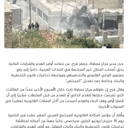
حذر مدير مركز مساواة، جعفر فرح، من تصاعد أوامر الهدم والغرامات المالية
بحق أصحاب المنازل غير المرخصة في البلدات العربية، داعيًا إلى رفع
مستوى الوعي القانوني والتخطيطي ومواجهة تداعيات قانون التخطيط
والبناء، وخاصة بعد تعديل "كمينتس".
وقال فرح إن طواقم مركز مساواة زارت خلال الأسبوع الأخير عددًا من العائلات
التي تعرضت منازلها للهدم الذاتي أو للهدم من قبل السلطات، مشيرًا إلى أن
قضايا أوامر وقف البناء والهدم أصبحت من أكثر الملفات القانونية تعقيدًا في
السنوات الأخيرة.
وأشار أن مؤتمر المكانة القانونية للمجتمع العربي، المقرر عقده في الناصرة
يوم 19 حزيران/يونيو الجاري، سيخصص جانبًا مهمًا من أعماله لمناقشة
تداعيات قانون التخطيط والبناء وآليات التعامل مع أوامر الهدم والغرامات.