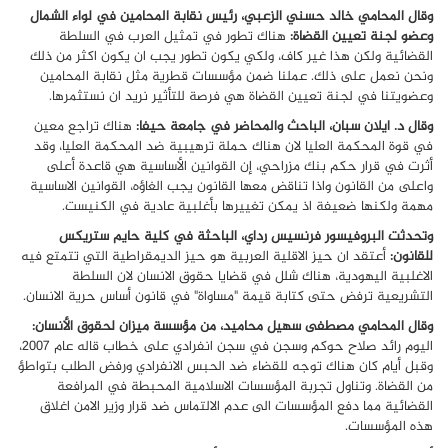
وقال المحامي خالد حسني الزعبي، رئيس نقابة المحامين في لواء الشمال
وعضو لجنة تعيين القضاة:
هناك تطور في تمثيل العرب في السلطة
القضائية ولكن هذا غير كاف، ولكي يكون تطور يجب ان يكون اكثر من ذلك
ونحن نعمل على ذلك. عملنا ضمن مؤسسات قطرية مثل نقابة المحامين
وعضويتنا في لجنة تعيين القضاة هي فرصة للتأثير نريد ان نستثمرها.
وقال د. ايلان سبان، الباحث والمحاضر في جامعة حيفا:
هناك تراجع معين
في قوة المحكمة العليا لان هناك حملة ترهيبية ضد المحكمة العليا، وقد
أثرت في قرار حكم بنك مزراحي، إن القوانين الأساسية هي قاعدة أعلى
واعلى من القانون واذا تناقض معها القانون يجب الغاؤه، القوانين الاساسية
مهمة ولكنها ضعيفة اذ يمكن تغييرها بأغلبية عادية في الكنيست.
وتحدثت البروفيسور فرنسيس رداي، الباحثة في كلية حايم ستريكس
للقانون:
أعتقد ان حيز الاقلية العربية هو حيز الديمقراطية التي تتمتع فيه
الاغلبية اليهودية، هناك شلل في قضايا حقوق الانسان لان السلطة
التشريعية ترفض حتى كتابة قيمة "مساواة" في قانون أساس حرية الانسان.
وقال المحامي مصطفى سهيل محاميد، من مؤسسة ميزان لحقوق الأنسان:
اليوم رائد صلاح حوكم وسجن في سجن انفرادي على خطاب قاله عام 2007،
وقبل أيام كان هناك توجه للقضاء ضد الحبس الانفرادي ورفض الطلب بتواطؤ
من القضاة. وتناول تجربة المؤسسات الاسلامية المحبطة في المرافعة
القضائية مما دفع المؤسسات الى عدم الالتماس ضد قرار وزير الامن اغلاق
هذه المؤسسات.