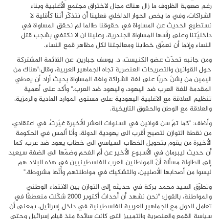
رغم صعوبة الظروف ما زال هناك مجال لاختراق مجتمع الأغلبية وبناء
الشراكات، وفي ما يخص الحوار الداخلي فعلينا أن نتذكّر أننا كأقلية لا
نستطيع الحديث عن المساواة في حقوقنا طالما لم نحقق المساواة في
داخليّتنا وعلى رأسها المساواة الجندرية، وعلينا ان لا نكتفي بشجب قتل
النساء وإنما أن نعمّق خطابنا ومعالجتنا لكل مظاهر قمع النساء.
ومن جانبه تحدّث عضو الكنيست، د. يوسف جبارين، عن القائمة المشتركة
حول القوانين والتصريحات العنصرية تجاه الجماهير العربية، وقال:"هناك من
اليمين من يشنّ حربًا على لغة الشراكة ولغة المساواة بحيث أراد أن يعطي
المقدمة للغة العرب ضد اليهود، واليهود ضد العرب
".
وأكد على أهمية
تنظيم العلاقة مع الاغلبية اليهودية على مستوى الموارد المادية والرمزية،
والعلاقة مع الوطن والحقوق التاريخية.
وأضاف: "كما تمّ سن قوانين في السنوات العشر الأخيرة غيّرتْ، في اعتقادي،
من نقطة التوازن لتصبح أقرب الى يهودية الدولة، وأنا ألمس في الحكومة
الأخيرة من يقوم بتحويل الخطاب السياسي الى خطاب يهود ضد عرب، كما
أن حديث ليبرمان في الأسبوع الأخير عن أم الفحم وضمّها الى الضفة سيعيد
إلى الطاولة مسألة أنّ المواطنين العرب الفلسطينيين في هذه البلاد هم
ليسوا من أصحابها الأصليين، والتشكيك في مواطنتهم وأنّها مشروطة
".
وتطرّق السيد محمد بركة في حديثه إلى التوازن بين الانتماء الوطني
والمواطنة، بالقول: "نحن نشهد أن أحداث أكتوبر 2000 شكّلت منعطفًا في
تعامل الدول مع الجماهير العربية الفلسطينية في داخل إسرائيل، بمعنى أن
سياسة القمع والعنصرية والتمييز التي كانت سائدة منذ قيام إسرائيل وحتى