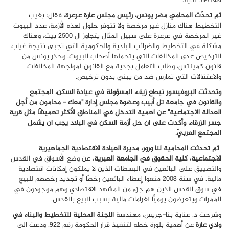
الاقتصاد لديه.
ثم تحدّث المحامي مضر يونس، رئيس مجلس عارة عرعرة،
فقال: بغيب
التخطيط هناك منازل غير مرخصة ولا تتوفر حلول لهذه الأزمة، عدد البيوت
غير المرخصة في عرعرة على سبيل المثال يتجاوز ال 2500 بيت، وهناك
مشكلة في التخطيط والضرائب البلدية والحكومية التي تجبى نتيجة غياب
الترخيص عدى المخالفات التي يتحملها أصحاب البيوت. وحذر يونس من
قانون كمينتس، وطلب التعامل بجدية مع القانون لمواجهة المخالفات
والاعتقالات التي تمارس ضد من يبني بدون ترخيص.
وتحدثت البروفيسور نيطع زيف، المسؤولة في عيادة السكن، المجتمع
والقانون في جامعة تل أبيب وعضوة مجلس إدارة "معك - محامون من أجل
العدالة الاجتماعية" عن اهمية التدخل في المناطق الأكثر تهميشًا مثل قرية
جسر الزرقاء، وأكدت على ان حل أزمة السكن في البلاد يجب ان يشمل
المجتمع العربيّ.
ثم تحدثت المحامية لنا ورور، مديرة العيادة الاقتصادية الجماهيرية
الاجتماعية، كلية الحقوق في الجامعة العبرية
، عن وضع الأسواق في القدس
والتضييق على البائعين في البسطات الذين لا يملكون إمكانات اقتصادية
مالية. في سنة 2008 منعوا إعطاء البائعين رخصًا أو تجديد رخصهم للبيع
في سوق القدس الذين هم جزء من المشهد الاقتصادي وهم موجودون في
الممرات ويتعرضون يوميًّا لغرامات مالية بسبب البيع بالقدس.
وشرحت د. عناية بنا-جريس، مهندسة
اللجنة المحلية للتخطيط والبناء في
وادي عارة
عن أهمية بلورة خطه لتنفيذ قرار الحكومة رقم 922. ودعت الى