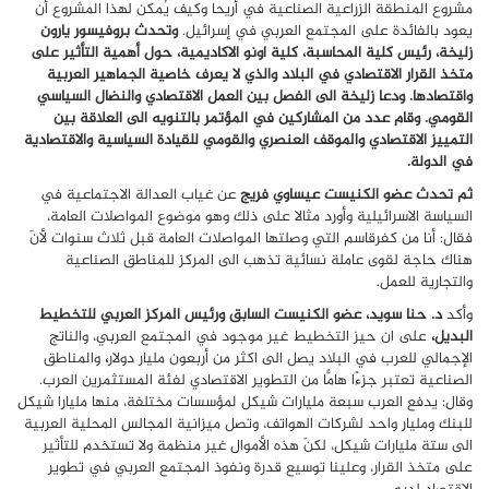
مشروع المنطقة الزراعية الصناعية في أريحا وكيف يُمكن لهذا المشروع أن
يعود بالفائدة على المجتمع العربي في إسرائيل
.
وتحدث بروفيسور يارون
زليخة، رئيس كلية المحاسبة، كلية اونو الاكاديمية، حول أهمية التأثير على
متخذ القرار الاقتصادي في البلاد والذي لا يعرف خاصية الجماهير العربية
واقتصادها. ودعا زليخة الى الفصل بين العمل الاقتصادي والنضال السياسي
القومي. وقام عدد من المشاركين في المؤتمر بالتنويه الى العلاقة بين
التمييز الاقتصادي والموقف العنصري والقومي للقيادة السياسية والاقتصادية
في الدولة.
ثم تحدث عضو الكنيست عيساوي فريج
عن غياب العدالة الاجتماعية في
السياسة الاسرائيلية وأورد مثالا على ذلك وهو موضوع المواصلات العامة،
فقال: أنا من كفرقاسم التي وصلتها المواصلات العامة قبل ثلاث سنوات لأنّ
هناك حاجة لقوى عاملة نسائية تذهب الى المركز للمناطق الصناعية
والتجارية للعمل.
وأكد
د. حنا سويد، عضو الكنيست السابق ورئيس المركز العربي للتخطيط
البديل،
على ان حيز التخطيط غير موجود في المجتمع العربي، والناتج
الإجمالي للعرب في البلاد يصل الى اكثر من أربعون مليار دولار
،
والمناطق
الصناعية تعتبر جزءًا هامًّا من التطوير الاقتصادي لفئة المستثمرين العرب.
وقال: يدفع العرب سبعة مليارات شيكل لمؤسسات مختلفة، منها مليارا شيكل
للبنك ومليار واحد لشركات الهواتف، وتصل ميزانية المجالس المحلية العربية
الى ستة مليارات شيكل، لكنّ هذه الأموال غير منظمة ولا تستخدم للتأثير
على متخذ القرار، وعلينا توسيع قدرة ونفوذ المجتمع العربي في تطوير