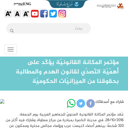
ENG
|
עִברִית
Toggle
igation
مؤتمر المكانة القانونيّة يؤكّد على
أهمّيّة التّصدّي لقانون الهدم والمطالبة
بحقوقنا من الميزانيّات الحكوميّة
شارك مع أصدقائك
عُقد مؤتمر المكانة القانونية السنويّ للجماهير العربية يوم الجمعة،
28/10/2016، في مدينة الناصرة بمبادرة من مركز مساواة، وشارك فيه أكثر من
320 شخصًا، بينهم أعضاء كنيست عرب ورؤساء مجالس محلية وممثلون عن