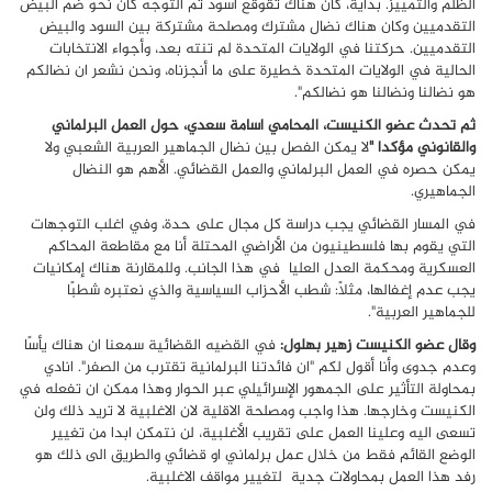
الظلم والتمييز. بداية، كان هناك تقوقع اسود ثم التوجه كان نحو ضم البيض
التقدميين وكان هناك نضال مشترك ومصلحة مشتركة بين السود والبيض
التقدميين. حركتنا في الولايات المتحدة لم تنته بعد، وأجواء الانتخابات
الحالية في الولايات المتحدة خطيرة على ما أنجزناه، ونحن نشعر ان نضالكم
هو نضالنا ونضالنا هو نضالكم".
ثم تحدث عضو الكنيست، المحامي اسامة سعدي، حول العمل البرلماني
والقانوني مؤكدا "
لا يمكن الفصل بين نضال الجماهير العربية الشعبي ولا
يمكن حصره في العمل البرلماني والعمل القضائي. الأهم هو النضال
الجماهيري.
في المسار القضائي يجب دراسة كل مجال على حدة، وفي اغلب التوجهات
التي يقوم بها فلسطينيون من الأراضي المحتلة أنا مع مقاطعة المحاكم
العسكرية ومحكمة العدل العليا في هذا الجانب. وللمقارنة هناك إمكانيات
يجب عدم إغفالها، مثلاً: شطب الأحزاب السياسية والذي نعتبره شطبًا
للجماهير العربية".
وقال عضو الكنيست زهير بهلول:
في القضيه القضائية سمعنا ان هناك يأسًا
وعدم جدوى وأنا أقول لكم "ان فائدتنا البرلمانية تقترب من الصفر". انادي
بمحاولة التأثير على الجمهور الإسرائيلي عبر الحوار وهذا ممكن ان تفعله في
الكنيست وخارجها. هذا واجب ومصلحة الاقلية لان الاغلبية لا تريد ذلك ولن
تسعى اليه وعلينا العمل على تقريب الأغلبية، لن نتمكن ابدا من تغيير
الوضع القائم فقط من خلال عمل برلماني او قضائي والطريق الى ذلك هو
رفد هذا العمل بمحاولات جدية لتغيير مواقف الاغلبية.