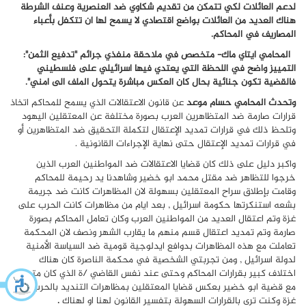
لدعم العائلات لكي تتمكن من تقديم شكاوي ضد العنصرية وعنف الشرطة
هناك العديد من العائلات بواضع اقتصادي لا يسمح لها ان تتكفل بأعباء
المصاريف في المحاكم.
المحامي ايتاي ماك- متخصص في ملاحقة منفذي جرائم "تدفيع الثمن":
التمييز واضح في اللحظة التي يعتدي فيها اسرائيلي على فلسطيني
فالقضية تكون جنائية بحال كان العكس مباشرة
يتحول الملف الى امني".
وتحدث المحامي حسام موعد
عن قانون الاعتقالات الذي يسمح للمحاكم اتخاذ
قرارات صارمة ضد المتظاهرين العرب بصورة مختلفة عن المعتقلين اليهود
وتلحظ ذلك في قرارات تمديد الإعتقال لتكملة التحقيق ضد المتظاهرين أو
في قرارات تمديد الإعتقال حتى نهاية الإجراءات القانونية .
واكبر دليل على ذلك كان قضايا الاعتقالات ضد المواطنين العرب الذين
خرجوا للتظاهر ضد مقتل محمد ابو خضير وشاهدنا يد رحيمة للمحاكم
وقامت بإطلاق سراح المعتقلين بسهولة لان المظاهرات كانت ضد جريمة
بشعه استنكرتها حكومة اسرائيل , بعد ايام من مظاهرات كانت الحرب على
غزة وتم اعتقال العديد من المواطنين العرب وكان تعامل المحاكم بصورة
صارمة وتم تمديد اعتقال قسم منهم ما يقارب الشهر ونصف لان المحكمة
تعاملت مع هذه المظاهرات بدوافع ايدلوجية قومية ضد السياسة الأمنية
لدولة اسرائيل , ومن تجربتي الشخصية في محكمة الناصرة كان هناك
اختلاف كبير بقرارات المحاكم وحتى عند نفس القاضي /ة الذي كان متسامح
مع قضية ابو خضير بعكس قضايا المعتقلين بمظاهرات التنديد بالحرب على
غزة وكنت ترى بالقرارات السهولة بتفسير القانون لهنا او لهناك
.