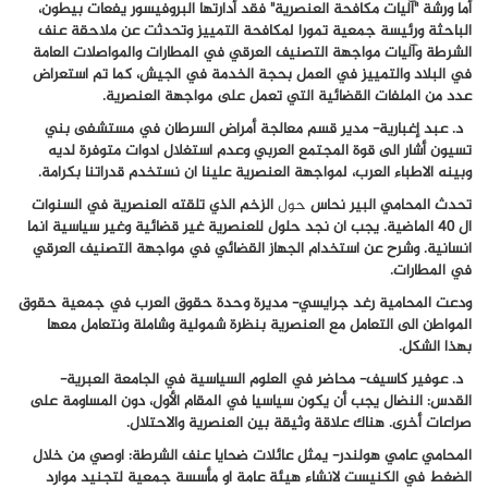
أما ورشة "
آ
ليات مكافحة العنصرية" فقد
أدارتها البروفيسور يفعات بيطون،
الباحثة ورئيسة جمعية تمورا لمكافحة التمييز
وتحدثت عن ملاحقة عنف
الشرطة وآليات مواجهة التصنيف العرقي في المطارات والمواصلات العامة
في البلاد والتمييز في العمل بحجة الخدمة في الجيش، كما تم استعراض
عدد من الملفات القضائية التي تعمل على مواجهة العنصرية
.
د. عبد إغبارية- مدير قسم معالجة أمراض السرطان في مستشفى بني
تسيون أشار الى قوة المجتمع العربي وعدم استغلال ادوات متوفرة لديه
وبينه الاطباء العرب، لمواجهة العنصرية علينا ان نستخدم قدراتنا بكرامة.
تحدث المحامي البير نحاس
حول
الزخم الذي تلقته العنصرية في السنوات
ال 40 الماضية. يجب ان نجد حلول للعنصرية غير قضائية وغير سياسية انما
انسانية. وشرح عن استخدام الجهاز القضائي في مواجهة التصنيف العرقي
في المطارات.
ودعت المحامية رغد جرايسي- مديرة وحدة حقوق العرب في جمعية حقوق
المواطن الى التعامل مع العنصرية بنظرة شمولية وشاملة ونتعامل معها
بهذا الشكل.
د. عوفير كاسيف- محاضر في العلوم السياسية في الجامعة العبرية-
القدس:
النضال يجب أن يكون سياسيا في المقام الأول، دون المساومة على
صراعات أخرى.
هناك علاقة وثيقة بين العنصرية والاحتلال.
المحامي عامي هولندر- يمثل عائلات ضحايا عنف الشرطة: اوصي من خلال
الضغط في الكنيست لانشاء هيئة عامة او مأسسة جمعية لتجنيد موارد