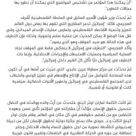
"أنْ يمكننا هذا المؤتمر من تشخيص المواضيع التي يمكننا أن نطور بها
مجالات التعاون".
ثمّ تحدّث وزير شؤون الأسرى السابق في السلطة الفلسطينية أشرف
العجرمي، قائلا: "إسرائيل تدمر المشاريع التي تقوم بها بعض دول العالم
لتعزيز وتنمية الاقتصاد الفلسطيني، وتمارس عمليات الإعدام الميدانيّ، وفي
ظل هذا الوضع لا يمكن الحديث عن عملية سلام وتسوية، ولذلك فإنّ التطرف
في هذه الحالة هو سيد الموقف وهو الذي يسود".
وأكّد العجرمي: "التطرّف في إسرائيل لا ينعكس فقط في الموقف تجاه
العملية السياسية وعمليات الاستيطان والإجراءات الاحتلالية، وإنما بات
التطرف في إسرائيل نارًا تأكل كلّ القيم داخل إسرائيل".
ثمّ تحدّثت عن مركز مساواة عرين عابدي، التي عبّرت عن أملها في أن تكون
هذه المساحة للتواصل من أجل الإنتاج والإسهام في تعزيز الوعي والخطاب
لدى المجتمع الفلسطيني في إسرائيل وتطوير الأدوات النضالية، سياسية
كانت أو قانونية أو شعبية
.
ثمّ كانت الكلمة لمارتن لوثر كينغ، فتحدّث عن أرث والده ووالدته في النضال
لتحصيل حقوق الإنسان، مؤكّدًا أنّ مشاركته في المؤتمر تأتي ضمن جهوده
للتضامن مع من تُهضم حقوقهم في كل مكان في العالم. وقام مارتن لوثر
كينغ الثالث و د. جوني ماك بمنح جائزة دوليّة لحقوق الإنسان لكلّ من نبيلة
إسبنيولي كناشطة نسوية من اجل حقوق النساء وانهاء الاحتلال وجابر
عساقلة عن دوره في الحركة الطلابية في الجامعات وتغيير قانون ضريبة