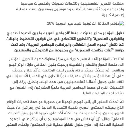
منظمة التحرير الفلسطينية وناشطات نسويات وشخصيات سياسية
واجتماعية وبحثيّة وسفراء أجانب وحقوقيون ومهنيون، وسط تغطية
إعلامية كبيرة.
تناول المؤتمر محاور متنوّعة، منها "الجماهير العربية ما بين الدعوة للاندماج
والقوانين العنصرية" و"التطوير الاقتصادي في ظل قوانين التخطيط والبناء"،
كما ناقش "جدوى العمل القضائي والبرلماني للجماهير العربية"، وقد تمت
دراسة "آليات مكافحة العنصرية" مع مجموعة من القانونيّين والمهنيين
.
افتتحت المؤتمر الآنسة سمر حاويلا من مركز مساواة داعية لتحويل المؤتمر
الى منصة للحوار والتعلم والتشبيك ورحبت بنجل المناضل مارتن لوثر كينغ
وطاقمه، ثم تحدّث محمّد بركة، رئيس لجنة المتابعة، فأكّد خلال حديثه
على أنّ هذا المؤتمر يشكّل مفترقًا سنويًّا للتداول في القضايا الأساسيّة التي
تقف على جدول أعمالنا كفلسطينيين في هذه البلاد
.
وتطرّق بركة إلى
التحديات التي تواجهها الجماهير العربية داعيًا المشاركين إلى التعاون مع
نشاط لجنة المتابعة العليا.
ثمّ تحدّث السفير اليابانيّ كوجي توميتا عن صعوبة مواجهة تحديات الواقع
الذي يعيشه المجتمع العربي نتيجة التعددية العالية في إسرائيل من حيث
العرق، والدين، والثقافة والتقاليد. لكنّه أكّد على ضرورة العمل وفق "الحراك
العملي"، وقال: "إنّ أيّ نقاشٍ في هذا الموضوع يجب أن يرتكز على الجهود
العملية الهادفة إلى طرح حلولٍ لقضايا عملية في المجتمع"، وتمنّى السفير