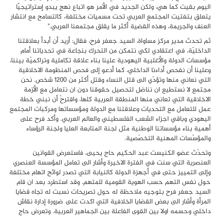
اليوم بقيت كما هي، ولكن الجديد في الأمر هو اتباع نهج يبدو إستراتيجيًا
يتعلق بتفتيت المجتمع العربي تحت مسميات مختلفة، كالتسامح مع انتشار
العنف والجريمة، وهذه القضية أكثر ما يقلق مجتمعنا العربي
".
ثم تحدث مدير مركز مساواة، السيد جعفر فرح، فقال: أريد أن أبدأ بعلاقتنا
الداخليّة، في اعتقادي لكي نتمكن من التحرك بنجاعة في تحدياتنا أمام
مؤسسات الدولة والأغلبية اليهودية علينا بناء علاقة تكاملية وتراكميّة بيننا،
وعلينا أن نفحص أداءنا الداخلي، كما أدعو إلى فحص المنظومة الاخلاقية
التي نعاني منها وتؤدّي الى قتل النساء وقتل أكثر من 1200 شخص. نحن
مجتمع لا نستطيع ان نناضل لتحصيل حقوقنا دون ان نتعامل مع الأزمة
الاخلاقية التي تعاني منها المنطقة العربية كلها، واقترحُ أن نبني خطة
عمل للتعامل مع التحديات وعلاقتنا مع الدولة ومؤسساتها ومركبات المجتمع
اليهودي وباقي اجزاء الشعب الفلسطيني والعالم العربي. وأكد فرح على
أهمية بناء مؤسساتنا الوطنية مثل لجنة المتابعة العليا ولجنة الرؤساء
والمؤسّسات المهنية التخصّصية.
وتحدّث عضو الكنيست عبد الحكيم حاج يحيى، فاستعرض القوانين
العنصرية التي سنت في الفترة الاخيرة وأشار الى تعامل المؤسسة العنصري
وإلى التمييز حتى في أجهزة الدولة كالنيابة التي تصدر لوائح اتهام مختلفة
حول نفس التهم حسب الهوية القومية للمتهم. وقد استطرد بعد ان قام
السيد جعفر فرح بتوجيه ملاحظة له حول تصريحات نسبت له تجاه قضايا
المرأة وأشار الى بعض القضايا الخلافية التي اكدت على ضرورة إدارة نقاش
داخلي وحسمه اولا بين القوى الفاعلة بين الجماهير العربية. وتعرض حاج