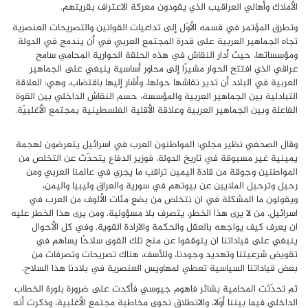
الأملاك وأهالي العراقيب الذي يقودون معركة الاعتراف بقريتهم.
وتطرق المؤتمر في قسمه الأوّل إلى تداعيات القوانين والتصريحات العنصرية
تجاه الجماهير العربية على قدرة المجتمع العربي في أن يندمج في الدولة
ومؤسساتها، حيث أدار النقاش في هذه الحلقة الحوارية المحامي سامح
عراقي الذي افتتح الحوار مشيرًا إلى محاور أساسية ينبغي على الجماهير
العربية في البلاد أن تدير نقاشها حولها، وأشار إليها باقتضاب، وهي: العلاقة
التبادلية بين الجماهير العربية والمؤسسة، حسم النقاش الداخلي بين القوة
الفاعلة وبين الجماهير العربية وعلاقة الأقلية الفلسطينية بمجتمع الأغلبيّة.
وقال الصحفي نظير مجلي: المواطنون العرب في اسرائيل يتعرضون لهجمة
يمينية غير مسبوقة في تاريخ الدولة، فوزير الدفاع يتحدّث عن التخلص من
المواطنين وجوقة من قادة اليمين تراقب ما يجري في عالمنا العربي ومن
رحيل وترحيل الملايين عن بيوتهم في سورية والعراق وليبيا واليمن،
ويقولون ما المشكلة في ان نتخلص من بضع مئات الألوف من العرب في
اسرائيل. من لا يرى هذا الخطر، يتصرف بلا مسؤولية. ومن يرى هذا الخطر عليه
ان يعرف كيف يواجهه بالعقل والحكمة والارادة القوية. وفي كل الأحوال
ينبغي على قياداتنا ان يتوقفوا عن منح تلك القوى سلاحًا يساهم في
تقويض شرعيتنا وتهديد وجودنا، وللأسف، هناك تصريحات وتصرفات من
بعض قياداتنا السياسية تعطي لمهاويس العنصرية في بلادنا هذا السلاح
.
ثم تحدّثت المحامية بشائر فاهوم جيوسي فأكدت على ضرورة بلورة الخطاب
الداخلي فيما بيننا أوّلا، والانطلاق نحوى مخاطبة مجتمع الأغلبية، وذكرت أنه