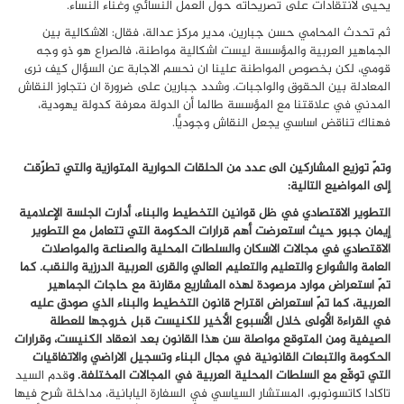
يحيى لانتقادات على تصريحاته حول العمل النسائي وغناء النساء.
ثم تحدث المحامي حسن جبارين، مدير مركز عدالة، فقال: الاشكالية بين
الجماهير العربية والمؤسسة ليست اشكالية مواطنة، فالصراع هو ذو وجه
قومي، لكن بخصوص المواطنة علينا ان نحسم الاجابة عن السؤال كيف نرى
المعادلة بين الحقوق والواجبات. وشدد جبارين على ضرورة ان نتجاوز النقاش
المدني في علاقتنا مع المؤسسة طالما أن الدولة معرفة كدولة يهودية،
فهناك تناقض اساسي يجعل النقاش وجوديًّا.
وتمّ توزيع المشاركين الى عدد من الحلقات الحوارية المتوازية والتي تطرّقت
إلى المواضيع التالية:
التطوير الاقتصادي في ظل قوانين التخطيط والبناء، أدارت الجلسة الإعلامية
إيمان جبور حيث استعرضت أهم قرارات الحكومة التي تتعامل مع التطوير
الاقتصادي في مجالات الاسكان والسلطات المحلية والصناعة والمواصلات
العامة والشوارع والتعليم والتعليم العالي والقرى العربية الدرزية والنقب. كما
تمّ استعراض موارد مرصودة لهذه المشاريع مقارنة مع حاجات الجماهير
العربية، كما تمّ استعراض اقتراح قانون التخطيط والبناء الذي صودق عليه
في القراءة الأولى خلال الأسبوع الأخير للكنيست قبل خروجها للعطلة
الصيفية ومن المتوقع مواصلة سن هذا القانون بعد انعقاد الكنيست، وقرارات
الحكومة والتبعات القانونية في مجال البناء وتسجيل الاراضي والاتفاقيات
التي توقّع مع السلطات المحلية العربية في المجالات المختلفة
.
و
قدم السيد
تاكادا كاتسونوبو، المستشار السياسي في السفارة اليابانية، مداخلة شرح فيها