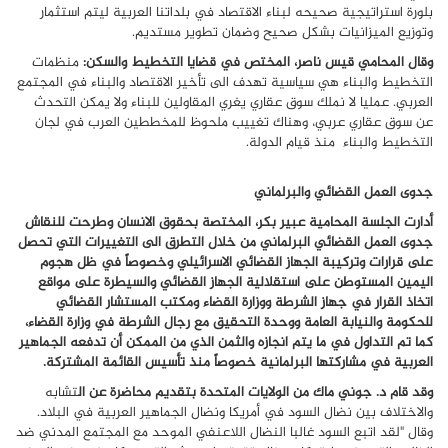
بلورة استراتيجية صحيحه لبناء الاقتصاد في بلداتنا العربية ليتم استثمار
وتوزيع الميزانيات بشكل صحيح وضمان تطوير مستديم.
وقال المحامي قيس ناصر، المختص في قضايا التخطيط والسكن:
منظمات
التخطيط والبناء هي سياسية تهدف الى تأخير الاقتصاد والبناء في المجتمع
العربي. عمليا لا نملك سوق عقاري يغري المقاولين للبناء ولا يمكن التحدث
عن سوق عقاري عربي، وهناك تغييب ملحوظ للمخططين العرب في لجان
التخطيط والبناء منذ قيام الدولة.
جدوى العمل القضائي والبرلماني
أدارت الجلسة المحامية عبير بكر، المختصة بحقوق الانسان وطرحت للنقاش
جدوى العمل القضائي البرلماني من خلال التطرق الى التغييرات التي تحصل
على قرارات وتركيبة الجهاز القضائي الاسرائيلي وخصوصاً في ظل هجوم
اليمين المستوطن على استقلالية الجهاز القضائي والسيطرة على مواقع
اتخاذ القرار في جهاز الشرطة ووزارة القضاء ومكتب المستشار القضائي
للحكومة والنيابة العامة ووحدة التحقيق مع رجال الشرطة في وزارة القضاء،
كما تم التداول في ما يتم انجازه والثمن الذي من الممكن أن تدفعه الجماهير
العربية في مشاركتها البرلمانية خصوصاً منذ تأسيس القائمة المشتركة
.
وقد قام د. جوني ماك من الولايات المتحدة بتقديم محاضرة عن ال
تشابه
والاختلاف بين نضال السود في أمريكا ونضال الجماهير العربية في البلاد.
وقال "لقد اتبع السود غالبا النضال اللاعنفي الموحد مع المجتمع المدني ضد