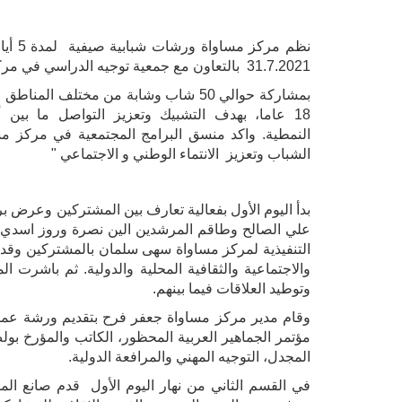
31.7.2021 بالتعاون مع جمعية توجيه الدراسي في مركز الكرمل الثقافي التربوي لحقوقي بمدينة حيفا.
18 عاما، بهدف التشبيك وتعزيز التواصل ما بين أ
النمطية.
واكد منسق البرامج المجتمعية في مركز م
الشباب وتعزيز الانتماء الوطني و الاجتماعي "
بدأ اليوم الأول بفعالية تعارف بين المشتركين وعرض ب
علي الصالح وطاقم المرشدين الين نصرة وروز اسدي وم
التنفيذية لمركز مساواة سهى سلمان بالمشتركين وقدم
والاجتماعية والثقافية المحلية والدولية.
ثم باشرت الم
وتوطيد العلاقات فيما بينهم.
وقام مدير مركز مساواة جعفر فرح بتقديم ورشة عمل 
مؤتمر الجماهير العربية المحظور، الكاتب والمؤرخ بولص
المجدل، التوجيه المهني والمرافعة الدولية.
في القسم الثاني من نهار اليوم الأول قدم صانع المح