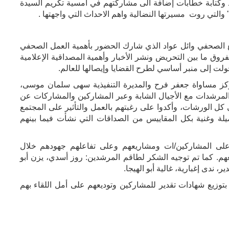
د وكتابة خطابات إضافة الى مشاركتهم في أمسية تكريم السيدة
لتي روت مسيرتها النضالية واهم الاحداث التي واجهتها .
 الصحفي وائل عواد الذي شارك الحضور بأهمية العمل الصحفي
فروق ما بين التحريض ونشر الأخبار وأهمية المصداقية الإعلامية
ولت إلى منبر أساسي لطرح القضايا وإيصالها للعالم.
ز مساواة جعفر فرح والمديرة التنفيذية سهى سلمان موسى،
لمرشدات مع الأجيال الشابة وعبر المشاركين والمشاركات عن
كل الورشات، وأكدوا على رغبتهم بالعمل والتأثير على المجتمع
لة وغنية بكل المقاييس من الصداقات التي نشأت فيما بينهم
لى المشاركين/ات ومشاريعهم وعلى تفاعلهم جهودهم خلال
 معهم. كما تم توجيه الشكر لطاقم المرشدين: روز أسدي، يزن أبو
 ندى إغبارية، غالية أبو الهيجا.
توزيع شهادات تقدير للمشاركين وتوديعهم على أمل اللقاء بهم