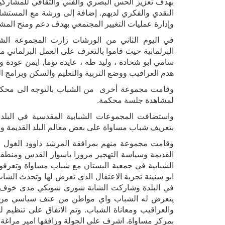
بهدف تعزيز الحس البصري والفني والثقافي للمشاركي
النقدي والفكري لديهم.
إضافة إلى ورشة مع المستشار
وإدارة عمليات التغيير المجتمعي بهدف دعم ومنح المشترك
في اليوم الثاني من الورشات زارت المجموعة الش
البرلمانية حيث قاموا بالتعرف على العمل البرلماني
سامي ابو شحادة ، وليد طه ، عايدة توما,
ايمن عودة و
هدم العراقيب ووضع التربية والتعليم والسكن وبرامج ا
وقامت مجموعة أخرى من الشباب بالتوجه الى محكمة ا
لمشاهدة جلسة محكمة.
واستضافت المجموعات الشبابية المقدسية في البلد 
بتعريف شباب مساواة على بعض معالم البلد القديمة وال
وقامت مجموعة منهم بمرافقة المرشد داوود الغول بش
القديمة وسياسة التهجير مرورا باسوار القدس ومنطقة 
الشبابية في جمعية البستان مع شباب مساواة وتعرف
ابو سنينة تجربة الاعتقال الذي تعرض لها وتحدث الش
في البلدة وشاركت الشابة شورى شويكي مدى خوف الا
يتعرض له الشباب واي مواطن من عنف سياسي من قب
والعراقيب ومعاناة الشباب. وتم الاتفاق على تنظيم 
بمركز مساواة. اشرف على الجولة ورافقها امير مراغة،