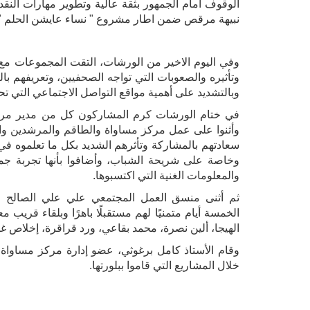
الوقوف امام الجمهور بثقة عالية وتطوير مهارات النق
نبيهة مرقص ضمن اطار مشروع " نساء عايشن الحلم " وا
وفي اليوم الاخير من الورشات، التقت المجموعات مع
وتأثيره والصعوبات التي تواجه الصحفيين، وتعريفهم بال
وبالتشديد على أهمية مواقع التواصل الاجتماعي التي تح
في ختام الورشات كرم المشاركون كل من مدير مرك
وأثنوا على عمل مركز مساواة والطاقم والمرشدين وا
سعادتهم بالمشاركة وتأثرهم الشديد بكل ما تعلموه في 
وخاصة على شريحة الشباب، وأضافوا بأنها تجربة جمي
والمعلومات الغنية التي اكتسبوها.
ثم أثنى منسق العمل المجتمعي علي علي الصالح ع
الخمسة أيام متمنيًا لهم مستقبلًا باهرًا وبلقاء قريب
الهيجا، ألين نصرة، محمد بقاعي، ورد قراقرة، إخلاص غدير،
وقام الأستاذ كامل برغوثي، عضو إدارة مركز مساواة ب
خلال المشاريع التي قاموا ببلورتها.