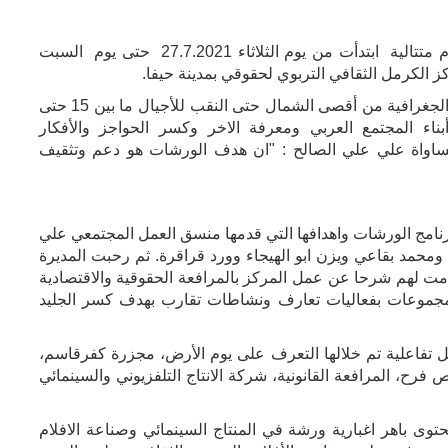
نظم مركز مساواة ورشات شبابية صيفية لمدة 5 أيام متتالية ابتدأت من يوم الثلاثاء 27.7.2021 حتى يوم السبت
بمشاركة حوالي 50 شاب وشابة من مختلف المناطق الجغرافية من أقصى الشمال حتى النقب للأجيال ما بين 15 حتى
بناء المجتمع العربي ومعرفة الاخر وكسر الحواجز والأفكار
ساواة علي علي الصالح : "ان هدف الورشات هو دعم وتثقيف
رنامج الورشات واهدافها التي قدمها منسق العمل المجتمعي علي
حمد بقاعي ويزن ابو الهيجاء وورد قراقرة. ثم رحبت المديرة
ت لهم شرحا عن عمل المركز بالمرافعة الحقوقية والاقتصادية
جموعات بفعاليات تعارف ونشاطات تقارب بهدف كسر الجليد
تفاعلية تم خلالها التعرف على يوم الأرض، مجزرة كفرقاسم،
 فرح، المرافعة القانونية، شركة الانتاج التلفزيوني والسينمائي
توى باهر اغبارية ورشة في المنتاج السينمائي وصناعة الافلام