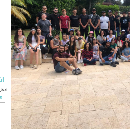
اش
ادخل 