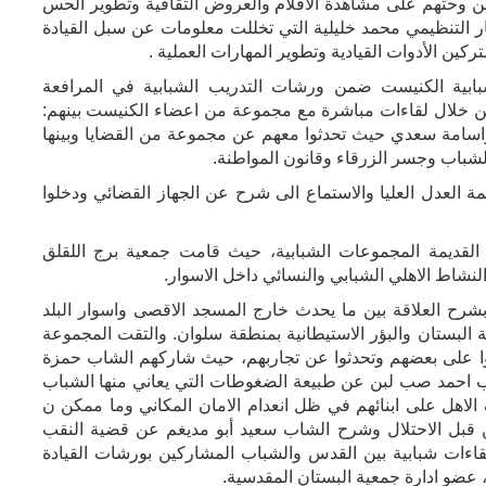
ن وحثهم على مشاهدة الأفلام والعروض الثقافية وتطوير الحس
 التنظيمي محمد خليلية التي تخللت معلومات عن سبل القيادة
ين الأدوات القيادية وتطوير المهارات العملية .
بابية الكنيست ضمن ورشات التدريب الشبابية في المرافعة
 من خلال لقاءات مباشرة مع مجموعة من اعضاء الكنيست بينهم:
اسامة سعدي حيث تحدثوا معهم عن مجموعة من القضايا وبينها
لشباب وجسر الزرقاء وقانون المواطنة.
لعدل العليا والاستماع الى شرح عن الجهاز القضائي ودخلوا
القديمة المجموعات الشبابية، حيث قامت جمعية برج اللقلق
نشاط الاهلي الشبابي والنسائي داخل الاسوار.
رح العلاقة بين ما يحدث خارج المسجد الاقصى واسوار البلد
البستان والبؤر الاستيطانية بمنطقة سلوان. والتقت المجموعة
وا على بعضهم وتحدثوا عن تجاربهم، حيث شاركهم الشاب حمزة
اب احمد صب لبن عن طبيعة الضغوطات التي يعاني منها الشباب
هل على ابنائهم في ظل انعدام الامان المكاني وما ممكن ن
ل الاحتلال وشرح الشاب سعيد أبو مديغم عن قضية النقب
لقاءات شبابية بين القدس والشباب المشاركين بورشات القيادة
 عضو ادارة جمعية البستان المقدسية.