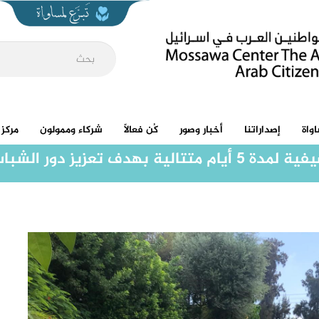
واة
إصداراتنا
أخبار وصور
كُن فعالاً
شركاء وممولون
مركز 
شباب في المجتمع العربي