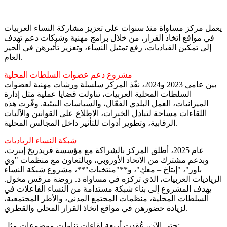
يعمل مركز مساواة منذ سنوات على تعزيز مشاركة النساء العربيات
في مواقع اتخاذ القرار، من خلال برامج مهنية وشبكات دعم تهدف
إلى تمكين القياديات، رفع تمثيل النساء، وتعزيز تأثيرهن في الحيز
العام.
مشروع دعم عضوات السلطات المحلية
بين عامي 2023 و2024، نفّذ المركز سلسلة ورشات مهنية لعضوات
السلطات المحلية العربيات، تناولت قضايا عملية مثل إدارة
الميزانيات، العمل البلدي الفعّال، والسياسات البيئية. وفّرت هذه
اللقاءات مساحة لتبادل الخبرات، الاطلاع على القوانين والآليات
الرقابية، وتطوير أدوات للتأثير داخل المجالس المحلية.
شبكة النساء الرياديات
عام 2025، أطلق المركز بالشراكة مع مؤسسة فريدريخ إيبرت،
وبدعم مشترك من الاتحاد الأوروبي، وبالتعاون مع منظمات "وي
باور"، "إيتاخ – معكِ"، و**"منتخبات"**، مشروع شبكة النساء
الرياديات العربيات، الذي تركزه في مساواة د. روضة مرقس مخول.
يهدف المشروع إلى بناء شبكة مستدامة من النساء الفاعلات في
السلطات المحلية، منظمات المجتمع المدني، والأطر المجتمعية،
لزيادة حضورهن في مواقع اتخاذ القرار المحلي والقطري.
حتى الآن، عُقدت أربعة لقاءات تناولت موضوعات مثل: