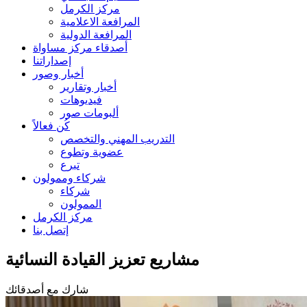
مركز الكرمل
المرافعة الاعلامية
المرافعة الدولية
أصدقاء مركز مساواة
إصداراتنا
أخبار وصور
أخبار وتقارير
فيديوهات
ألبومات صور
كُن فعالاً
التدريب المهني والتخصص
عضوية وتطوع
تبرع
شركاء وممولون
شركاء
الممولون
مركز الكرمل
إتصل بنا
مشاريع تعزيز القيادة النسائية
شارك مع أصدقائك