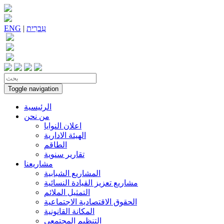
עִברִית
|
ENG
Toggle navigation
الرئيسية
من نحن
اعلان النوايا
الهيئة الادارية
الطاقم
تقارير سنوية
مشاريعنا
المشاريع الشبابية
مشاريع تعزيز القيادة النسائية
التمثيل الملائم
الحقوق الاقتصادية الاجتماعية
المكانة القانونية
التنظيم المجتمعي