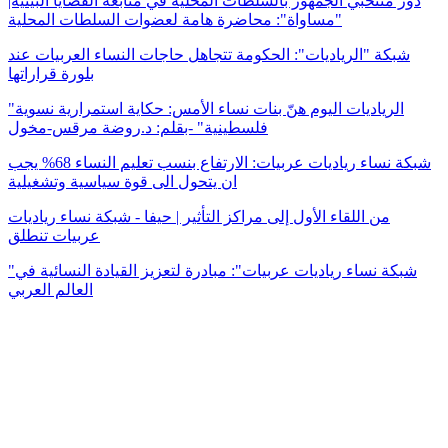
دور منتخبي الجمهور بالسلطات المحلية في متابعة القضايا البيئية|
"مساواة": محاضرة هامة لعضوات السلطات المحلية
شبكة "الرياديات": الحكومة تتجاهل حاجات النساء العربيات عند
بلورة قراراتها
"الرياديات اليوم هنّ بنات نساء الأمس: حكاية استمرارية نسوية
فلسطينية" -بقلم: د.روضة مرقس-مخول
شبكة نساء رياديات عربيات: الارتفاع بنسب تعليم النساء 68% يجب
ان يتحول الى قوة سياسية وتشغيلية
من اللقاء الأول إلى مراكز التأثير | حيفا - شبكة نساء رياديات
عربيات تنطلق
"شبكة نساء رياديات عربيات": مبادرة لتعزيز القيادة النسائية في
العالم العربي