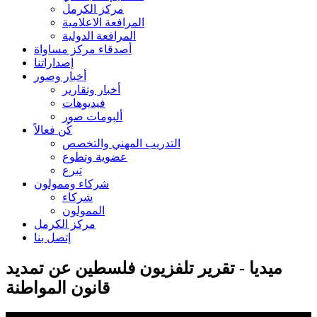
مركز الكرمل
المرافعة الاعلامية
المرافعة الدولية
أصدقاء مركز مساواة
إصداراتنا
أخبار وصور
أخبار وتقارير
فيديوهات
ألبومات صور
كُن فعالاً
التدريب المهني والتخصص
عضوية وتطوع
تبرع
شركاء وممولون
شركاء
الممولون
مركز الكرمل
إتصل بنا
ميديا - تقرير تلفزيون فلسطين عن تمديد
قانون المواطنة