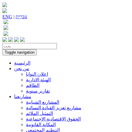
עִברִית
|
ENG
Toggle navigation
الرئيسية
من نحن
اعلان النوايا
الهيئة الادارية
الطاقم
تقارير سنوية
مشاريعنا
المشاريع الشبابية
مشاريع تعزيز القيادة النسائية
التمثيل الملائم
الحقوق الاقتصادية الاجتماعية
المكانة القانونية
التنظيم المجتمعي