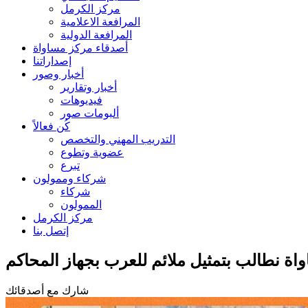
مركز الكرمل
المرافعة الاعلامية
المرافعة الدولية
أصدقاء مركز مساواة
إصداراتنا
أخبار وصور
أخبار وتقارير
فيديوهات
ألبومات صور
كُن فعالاً
التدريب المهني والتخصص
عضوية وتطوع
تبرع
شركاء وممولون
شركاء
الممولون
مركز الكرمل
إتصل بنا
اة نطالب بتمثيل ملائم للعرب بجهاز المحاكم
شارك مع أصدقائك