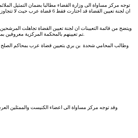
ويتضح من قائمة التعيينات ان لجنة تعيين القضاة تجاهلت المرشح
تم تعيينهم بالمحكمة المركزية معروفين بمواقفهم المتشددة اتجاه عرب النقب وبينهم قاضي تعمل زوجته بوحدة يوأب الشرطية التي تنفذ عمليات الهدم بقرى النقب غير المعترف فيها.
وطالب المحامي شحدة بن بري بتعيين قضاة عرب بمحاكم الصلح والم
عرب في بئر السبع حصل قبل حوالي 9
وقد توجه مركز مساواة الى اعضاء الكنيست والممثلين العرب