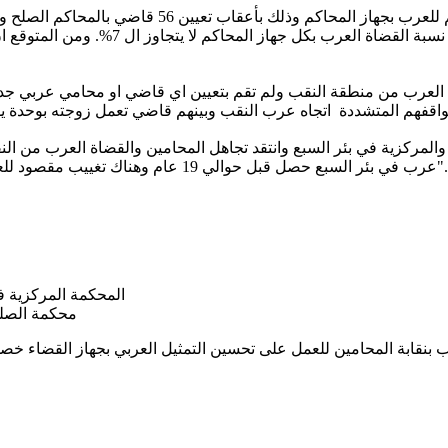
توجه مركز مساواة الى وزارة القضاء مطالبا بضمان الت
ان لجنة تعيين القضاة قد اختارت فقط 6 قض
ين العرب من منطقة النقب ولم تقم بتعيين اي قاضي او محامي عربي 
ركزية في بئر السبع وانتقد تجاهل المحامين والقضاة العرب من النقب
1 عام وهناك تغييب مقصود للعرب بكل طواقم محاكم منطقة بئر السبع وهذا وضع غريب ومستهجن".
المحكمة المركزية في حيفا – القاضي ايناس سلامة والقاضية لبنى شلاعطة خلايلية
محكمة الصلح بلواء الشمال – المحامية ريم برانسي والمحامي ميساء زعبي
 بنقابة المحامين للعمل على تحسين التمثيل العربي بجهاز القضاء خ