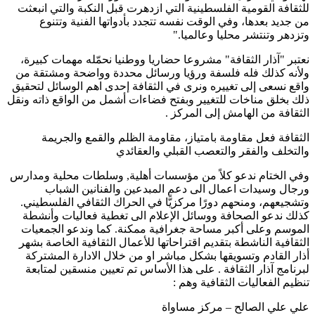
للثقافة القومية الفلسطينية التي ازدهرت قبل النكبة والتي انبعثت
من جديد بعدها، وفي الوقت نفسه تتجدد بأدواتها الفنية وتتنوع
وتزدهر وتنتشر محليا وعالميا
".
نعتبر "آذار الثقافة" مشروعا حضاريا ووطنيا نحمّله مهمات كبيرة،
ولأنه كذلك فله فلسفة ورؤيا ورسائل محددة وواضحة ومشتقة من
واقع نسعى إلى تغييره ونرى في الثقافة إحدى اهم الوسائل لتحقيق
ذلك بخلق مناخات للتغيير وبفتح فضاءات أشمل من الواقع ذاته ونقل
الثقافة من الهامش إلى المركز
.
الثقافة فعل مقاومة بامتياز، مقاومة الظلم والقمع والجريمة
والتخلف والفقر والتعصب القبلي والعقائدي
وفي الختام ندعو كلاً من مؤسسات أهلية, وسلطات محلية ومدارس
ورجال وسيدات اعمال الى دعم المبدعين والفنانين الشباب
وتشجيعهم، ومنحهم دورًا مركزيًّا في الحراك الثقافي الفلسطيني.
كذلك ندعو الصحافة ووسائل الإعلام الى تغطية فعاليات وأنشطة
الموسم وعلى أكبر مساحة جغرافية ممكنة. كما وندعو الجمعيات
الثقافية الناشطة بتقديم اقتراحاتها للأعمال الثقافية الخاصة بشهر
أذار القادم وتسويقها بشكل مباشر او من خلال الادارة المشتركة
لبرنامج آذار الثقافة
.
على هذا الأساس تم تعيين منسقين لمتابعة
تنظيم الفعاليات الثقافية وهم
:
علي علي الصالح – مركز مساواة