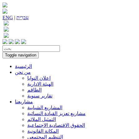
עִברִית
|
ENG
Toggle navigation
الرئيسية
من نحن
اعلان النوايا
الهيئة الادارية
الطاقم
تقارير سنوية
مشاريعنا
المشاريع الشبابية
مشاريع تعزيز القيادة النسائية
التمثيل الملائم
الحقوق الاقتصادية الاجتماعية
المكانة القانونية
التنظيم المجتمعي