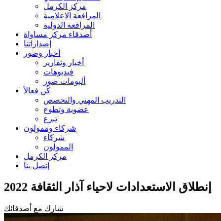
مركز الكرمل
المرافعة الاعلامية
المرافعة الدولية
أصدقاء مركز مساواة
إصداراتنا
أخبار وصور
أخبار وتقارير
فيديوهات
ألبومات صور
كُن فعالاً
التدريب المهني والتخصص
عضوية وتطوع
تبرع
شركاء وممولون
شركاء
الممولون
مركز الكرمل
إتصل بنا
إنطلاق الاستعدادات لاحياء آذار الثقافة 2022
شارك مع أصدقائك