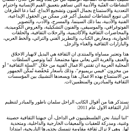
النشاطات الفنّية والأدبية التي تساهم بتعميق القيم الإنسانية واحترام
التعددية والاستمتاع بجمال الفنون وتشجيع الابداع. كما دعا الطرفان
الى تنويع النشاطات لتشمل أكبر قدر ممكن من الحقول الإبداعية،
الفنية والأدبية، بما ذلك السينما، والمسرح، والأدب، والتصوير
الفوتوغرافي، والموسيقى، والفنون التشكيلية، والعروض الكوميدية،
والمحاضرات الثقافية والأكاديمية، والرحلات الثقافية، والحلقات
الحوارية، ومعارض الكتاب، والتطريز الفني والتراثي، والخط العربي،
والبازارات الثقافية والغناء والزجل.
هذا وتعتبر مساواة والمنتدى ان الثقافة هي البديل لانهيار الاخلاق
والعنف والغربة التي يعاني منها مجتمعنا. كما وتوصي السلطات
المحلية العربية ان تقتني الاعمال الفنية من خلال "السلة الثقافية" أو
من مخزون "فيمي بريميوم"، وذلك بأسعار مُخفّضة تُمكّن الجمهور
من الاستمتاع بهذه الاعمال. هذا ويسعدها التشبيك بين المؤسسات
الثقافية والمبادرين والمنظمين/ات
.
نستذكر هنا من أقوال الكاتب الراحل سلمان ناطور والمبادر لتنظيم
آذار الثقافة الاول عام 2011
:
"
اننا أثبتنا، نحن الفلسطينيون في الداخل، أن جبهتنا الثقافية حصينة
وغنية، ومدركة للعقبات والمعيقات الخارجية والداخلية، ومتحدية
لها. وهي لا تزال ثقافة مقاومة تتمسك بجذورها التاريخية، امتدادا