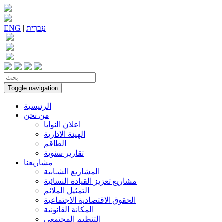
עִברִית
|
ENG
Toggle navigation
الرئيسية
من نحن
اعلان النوايا
الهيئة الادارية
الطاقم
تقارير سنوية
مشاريعنا
المشاريع الشبابية
مشاريع تعزيز القيادة النسائية
التمثيل الملائم
الحقوق الاقتصادية الاجتماعية
المكانة القانونية
التنظيم المجتمعي