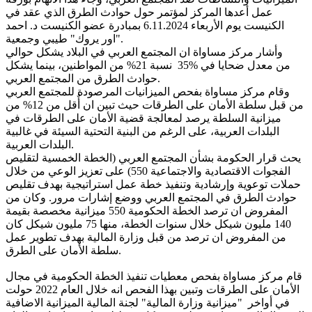
عمل أعدها المركز لمؤتمر حول حوادث الطرق الذي عقد في
الكنيست يوم الأربعاء 6.11.2024 بمبادرة عضو الكنيست د. احمد
".
اور يروك
"
طيبي وجمعية
وأشار مركز مساواة ان المجتمع العربي في البلاد يشكل حوالي
من معدل ضحايا في
35%
نسبة 21% من المواطنين، بينما يشكل
.
حوادث الطرق من المجتمع العربي
وقام مركز مساواة بفحص الميزانيات المرصودة للمجتمع العربي
من قبل سلطة الأمان على الطرقات حيث تبين ان أٌقل من 12% من
ميزانية السلطة يرصد لمعالجة قضية الأمان على الطرقات في
البلدات العربية، على الرغم من البنية التحتية السيئة في غالبية
.
البلدات العربية
يحث قرار الحكومة بشأن المجتمع العربي (الخطة الخمسية لتقليص
الفجوات الاقتصادية والاجتماعية 550) على تعزيز الوعي من خلال
حملات توعوية وإرشادية وتنفيذ خطة عمل استراتيجية بهدف تقليص
حوادث الطرق في المجتمع العربي ووضع إشارات مرور. وكان من
المفروض ان ترصد الخطة الحكومية 550 ميزانية مخصصة بقيمة
140 مليون شيكل خلال سنوات الخطة، منها 75 مليون شيكل كان
من المفروض ان ترصد من قبل وزارة المالية بهدف تطوير عمل
.
سلطة الأمان على الطرق
قام مركز مساواة بفحص معطيات تنفيذ الخطة الحكومية في مجال
الأمان على الطرقات وتبين بهذا الفحص انه خلال العام 2022 حولت
في أواخر
"
ميزانية وزارة المالية
"
لجنة المالية الميزانية الاضافية