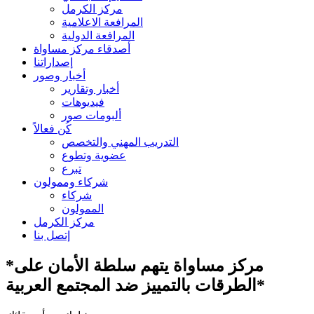
مركز الكرمل
المرافعة الاعلامية
المرافعة الدولية
أصدقاء مركز مساواة
إصداراتنا
أخبار وصور
أخبار وتقارير
فيديوهات
ألبومات صور
كُن فعالاً
التدريب المهني والتخصص
عضوية وتطوع
تبرع
شركاء وممولون
شركاء
الممولون
مركز الكرمل
إتصل بنا
*مركز مساواة يتهم سلطة الأمان على
الطرقات بالتمييز ضد المجتمع العربية*