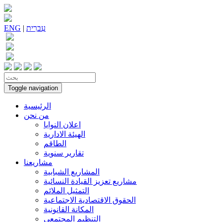
עִברִית
|
ENG
Toggle navigation
الرئيسية
من نحن
اعلان النوايا
الهيئة الادارية
الطاقم
تقارير سنوية
مشاريعنا
المشاريع الشبابية
مشاريع تعزيز القيادة النسائية
التمثيل الملائم
الحقوق الاقتصادية الاجتماعية
المكانة القانونية
التنظيم المجتمعي