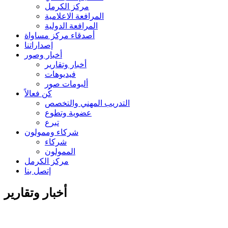
مركز الكرمل
المرافعة الاعلامية
المرافعة الدولية
أصدقاء مركز مساواة
إصداراتنا
أخبار وصور
أخبار وتقارير
فيديوهات
ألبومات صور
كُن فعالاً
التدريب المهني والتخصص
عضوية وتطوع
تبرع
شركاء وممولون
شركاء
الممولون
مركز الكرمل
إتصل بنا
أخبار وتقارير