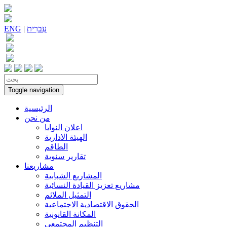
עִברִית
|
ENG
Toggle navigation
الرئيسية
من نحن
اعلان النوايا
الهيئة الادارية
الطاقم
تقارير سنوية
مشاريعنا
المشاريع الشبابية
مشاريع تعزيز القيادة النسائية
التمثيل الملائم
الحقوق الاقتصادية الاجتماعية
المكانة القانونية
التنظيم المجتمعي