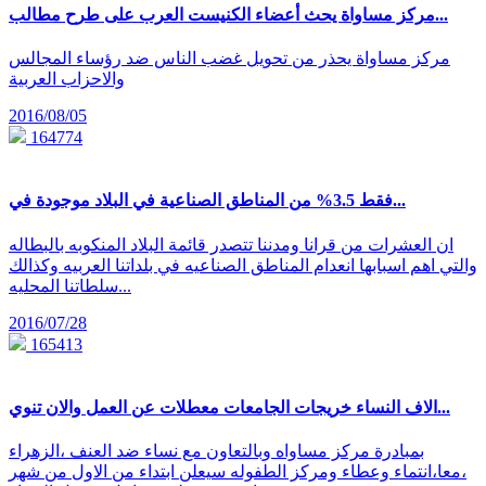
مركز مساواة يحث أعضاء الكنيست العرب على طرح مطالب...
مركز مساواة يحذر من تحويل غضب الناس ضد رؤساء المجالس
والاحزاب العربية
2016/08/05
164774
فقط 3.5% من المناطق الصناعية في البلاد موجودة في...
ان العشرات من قرانا ومدننا تتصدر قائمة البلاد المنكوبه بالبطاله
والتي اهم اسبابها انعدام المناطق الصناعيه في بلداتنا العربيه وكذالك
سلطاتنا المحليه...
2016/07/28
165413
اﻻف النساء خريجات الجامعات معطلات عن العمل واﻻن تنوي...
بمبادرة مركز مساواه وبالتعاون مع نساء ضد العنف ،الزهراء
،معا،انتماء وعطاء ومركز الطفوله سيعلن ابتداء من الاول من شهر