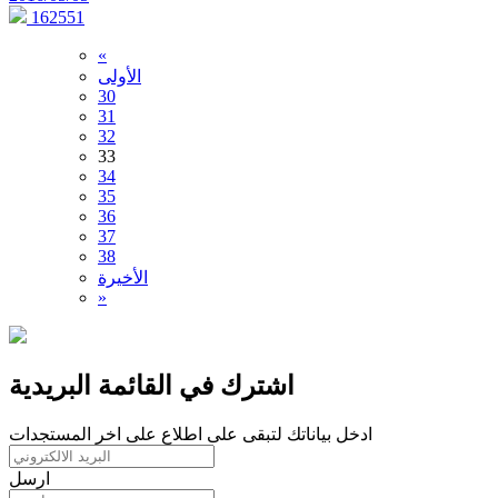
162551
«
الأولى
30
31
32
33
34
35
36
37
38
الأخيرة
»
اشترك في القائمة البريدية
ادخل بياناتك لتبقى على اطلاع على اخر المستجدات
ارسل