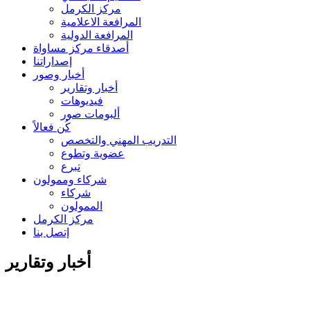
مركز الكرمل
المرافعة الاعلامية
المرافعة الدولية
أصدقاء مركز مساواة
إصداراتنا
أخبار وصور
أخبار وتقارير
فيديوهات
ألبومات صور
كُن فعالاً
التدريب المهني والتخصص
عضوية وتطوع
تبرع
شركاء وممولون
شركاء
الممولون
مركز الكرمل
إتصل بنا
أخبار وتقارير