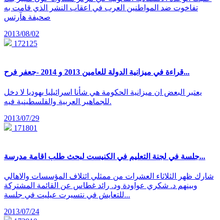
تفاخوت ضد المواطنين العرب في اعقاب النشر الذي قامت به
صحيفة هآرتس
2013/08/02
172125
قراءة في ميزانية الدولة للعامين 2013 و 2014 -جعفر فرح...
يعتبر البعض ان ميزانية الحكومة هي شأنا اسرائيليا يهوديا لا دخل
للجماهير العربية والفلسطينية فيه.
2013/07/29
171801
جلسة في لجنة التعليم في الكنيست لبحث طلب اقامة مدرسة...
شارك ظهر الثلاثاء العشرات من ممثلي ائتلاف المؤسسات والاهالي
وبينهم د. شكري عواودة ود. رائد غطاس عن القائمة المشتركة
للتعايش في نتسيرت عيليت في جلسة...
2013/07/24