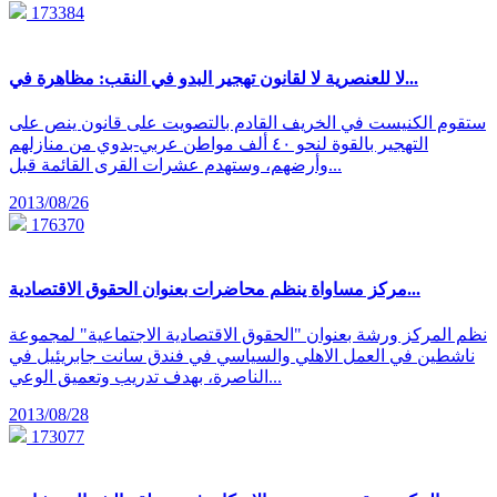
173384
لا للعنصرية لا لقانون تهجير البدو في النقب: مظاهرة في...
ستقوم الكنيست في الخريف القادم بالتصويت على قانون ينص على
التهجير بالقوة لنحو ٤٠ ألف مواطن عربي-بدوي من منازلهم
وأرضهم، وستهدم عشرات القرى القائمة قبل...
2013/08/26
176370
مركز مساواة ينظم محاضرات بعنوان الحقوق الاقتصادية...
نظم المركز ورشة بعنوان "الحقوق الاقتصادية الاجتماعية" لمجموعة
ناشطين في العمل الاهلي والسياسي في فندق سانت جابريئيل في
الناصرة، بهدف تدريب وتعميق الوعي...
2013/08/28
173077