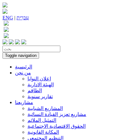
עִברִית
|
ENG
Toggle navigation
الرئيسية
من نحن
اعلان النوايا
الهيئة الادارية
الطاقم
تقارير سنوية
مشاريعنا
المشاريع الشبابية
مشاريع تعزيز القيادة النسائية
التمثيل الملائم
الحقوق الاقتصادية الاجتماعية
المكانة القانونية
التنظيم المجتمعي