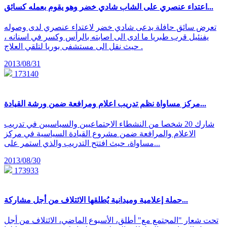
اعتداء عنصري على الشاب شادي خضر وهو يقوم بعمله كسائق...
تعرض سائق حافلة يدعى شادي خضر لاعتداء عنصري لدى وصوله
يفنئيل قرب طبريا ما ادى الى اصابته بالرأس وكسر في اسنانه ،
حيث نقل الى مستشفى بوريا لتلقي العلاج .
2013/08/31
173140
مركز مساواة نظم تدريب اعلام ومرافعة ضمن ورشة القيادة...
شارك 20 شخصا من النشطاء الاجتماعيين والسياسيين في تدريب
الاعلام والمرافعة ضمن مشروع القيادة السياسية في مركز
مساواة، حيث افتتح التدريب والذي استمر على...
2013/08/30
173933
حملة إعلامية وميدانية يُطلقها الائتلاف من أجل مشاركة...
تحت شعار "المجتمع مع" أطلق، الأسبوع الماضي، الائتلاف من أجل