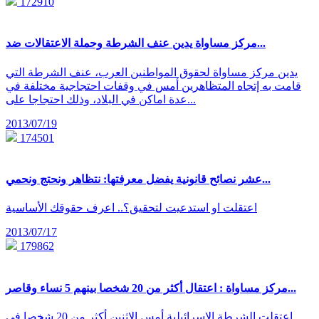
172910
مركز مساواة يدين عنف الشرطة وحملة الاعتقالات ضد...
يدين مركز مساواة لحقوق المواطنين العرب، عنف الشرطة التي
قامت به إتجاه المتظاهرين أمس في وقفات احتجاجية مختلفة في
عدة اماكن في البلاد، وذلك احتجاجا على...
2013/07/19
174501
عشر نصائح قانونية يفضل معرفتها: نتظاهر ونحتج ونحمي...
اعتقلت او استدعيت لتحقيق؟.. اعرف حقوقك الأساسية
2013/07/17
179862
مركز مساواة : اعتقال أكثر من 20 شخصا بينهم 5 نساء وقاصر...
اعتقلت الشرطة الاسرائيلية أمس الاثنين أكثر من 20 شخصا في