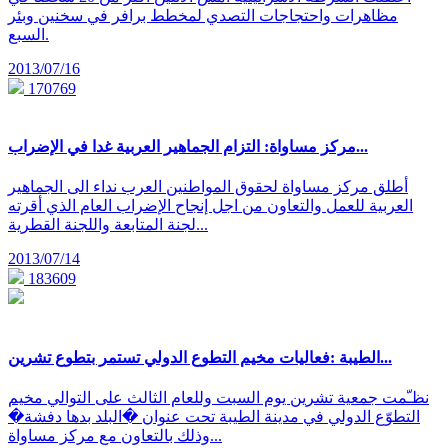
مظاهرات واحتجاجات التصدي لمخطط برافر في سخنين وبئر
السبع.
2013/07/16
170769
مركز مساواة: التزام الجماهير العربية غدا في الإضراب...
أطلق مركز مساواة لحقوق المواطنين العرب نداء الى الجماهير
العربية للعمل والتعاون من اجل إنجاح الإضراب العام الذي أقرته
لجنة المتابعة واللجنة القطرية...
2013/07/14
183609
الطيبة :فعاليات مخيم التطوع الدولي تستمر بتطوع تشرين...
نظـّمت جمعية تشرين يوم السبت وللعام الثالث على التوالي مخيم
التطوّع الدولي في مدينة الطيبة تحت عنوان �البلد بدها دفشة�
وذلك بالتعاون مع مركز مساواة...