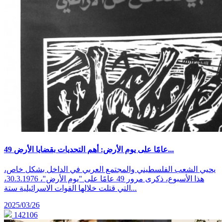
49 عامًا على يوم الأرض: أهم التحديات بقضايا الأرض...
يحيي الشعب الفلسطيني والمجتمع العربي في الداخل بشكل خاص،
هذا الأسبوع، ذكرى مرور 49 عامًا على "يوم الأرض"، 30.3.1976،
التي قتلت خلالها القوات الاسرائيلية ستة...
2025/03/26
142106