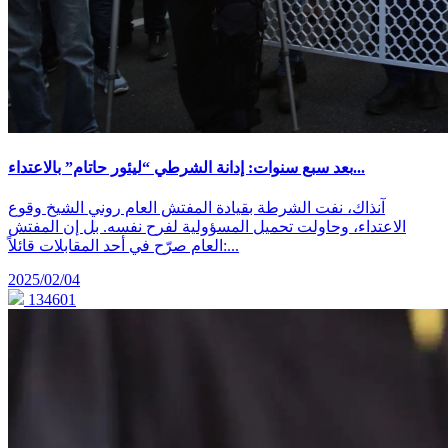
بعد سبع سنوات: إدانة الشرطي “ليئور حاتام” بالاعتداء...
آنذاك، نفت الشرطة بقيادة المفتش العام روني الشيخ وقوع
الاعتداء، وحاولت تحميل المسؤولية لفرح نفسه. بل إن المفتش
العام صرّح في أحد المقابلات قائلاً:...
2025/02/04
134601