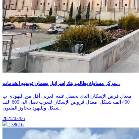
مركز مساواة يطالب بنك إسرائيل بضمان توسيع الخدمات...
معدل قرض الإسكان الذي يحصل عليه العربي أقل من اليهودي ب
400 الف شيكل. معدل قروض الإسكان للعرب تصل الى 600 الف
شيكل ولليهود تتجاوز المليون.
2025/03/06
138616