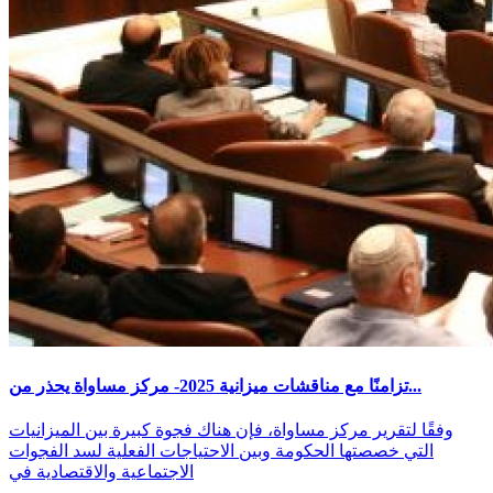
تزامنًا مع مناقشات ميزانية 2025- مركز مساواة يحذر من...
وفقًا لتقرير مركز مساواة، فإن هناك فجوة كبيرة بين الميزانيات
التي خصصتها الحكومة وبين الاحتياجات الفعلية لسد الفجوات
الاجتماعية والاقتصادية في