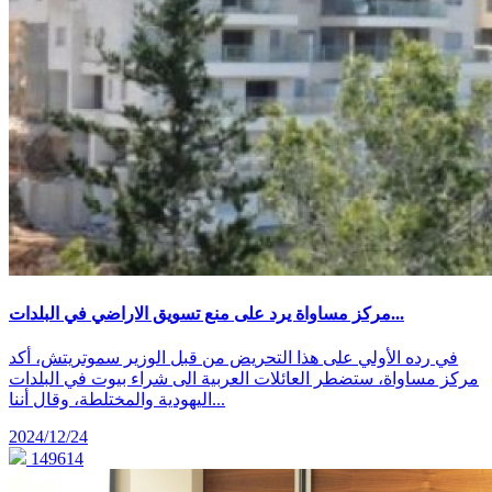
مركز مساواة يرد على منع تسويق الاراضي في البلدات...
في رده الأولي على هذا التحريض من قبل الوزير سموتريتش، أكد
مركز مساواة، ستضطر العائلات العربية الى شراء بيوت في البلدات
اليهودية والمختلطة، وقال أننا...
2024/12/24
149614