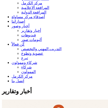
مركز الكرمل
المرافعة الاعلامية
المرافعة الدولية
أصدقاء مركز مساواة
إصداراتنا
أخبار وصور
أخبار وتقارير
فيديوهات
ألبومات صور
كُن فعالاً
التدريب المهني والتخصص
عضوية وتطوع
تبرع
شركاء وممولون
شركاء
الممولون
مركز الكرمل
إتصل بنا
أخبار وتقارير