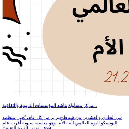
مركز مساواة يناشد المؤسسات التربوية والثقافية...
في الحادي والعشرين من شباط/فبراير من كل عام، تُحيي منظمة
اليونسكو اليوم العالمي للّغة الأم، وهو مناسبة سنوية أُقرت عام
1999 لتعزيز التنوع الثقافيّ...