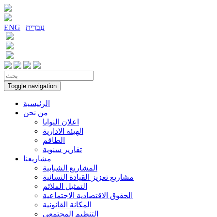
עִברִית
|
ENG
Toggle navigation
الرئيسية
من نحن
اعلان النوايا
الهيئة الادارية
الطاقم
تقارير سنوية
مشاريعنا
المشاريع الشبابية
مشاريع تعزيز القيادة النسائية
التمثيل الملائم
الحقوق الاقتصادية الاجتماعية
المكانة القانونية
التنظيم المجتمعي