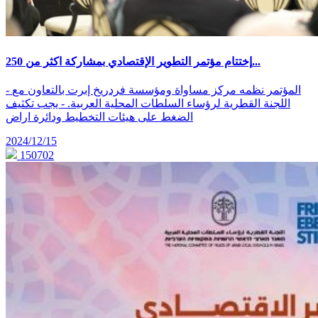
إختتام مؤتمر التطوير الإقتصادي بمشاركة اكثر من 250...
- المؤتمر نظمه مركز مساواة ومؤسسة فردريخ إبرت بالتعاون مع
اللجنة القطرية لرؤساء السلطات المحلية العربية. - يجب تكثيف
الضغط على هيئات التخطيط ودائرة اراض
2024/12/15
150702