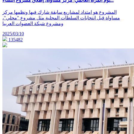
يوم المرأة العالمي| مركز مساواة: إطلاق مشروع النساء...
المشروع هو امتداد لمشاريع سابقة شارك فيها ونظمها مركز
مساواة قبل انتخابات السلطات المحلية مثل مشروع "محلي"،
ومشروع شبكة العضوات العربيا
2025/03/10
135482