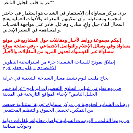
"عرابة قلب الجليل النابض".
يرى مركز مساواة أن الاستثمار في الشباب هو استثمار في حاضر
المجتمع ومستقبله، وأن تمكينهم بالمعرفة والأدوات العملية يفتح
المجال لبناء جيل واعٍ، مبادر، وفاعل، قادر على مواجهة التحديات
والمساهمة في التغيير الإيجابي.
إليكم مجموعة روابط لأخبار ومقابلات حول المشاريع في موقع
مساواة وفي وسائل الإعلام والتواصل الاجتماعي - وفي صفحة موقع
مساواة عبر الفيسبوك تجدون المزيد من المقابلات والأخبار:
إطلاق نموذج للسياحة الشعبية: جزء من استراتيجية التطوير
الاقتصادي - بقلم: جعفر فرح
نجاح ملفت ليوم تشييد مسار السياحة الشعبية في عرابة
في يوم تطوعي شبابي: انطلاق التحضيرات لبرنامج "عرابة قلب
الجليل النابض" لإحياء المواقع التاريخية في المدينة
ورشات الشباب الحقوقية في مركز مساواة، تجربة استثنائية جمعت
بين التمكين، تحصيل الحقوق والتنظيم المجتمعي
في يومها الثالث… الورشات الشبابية تواصل فعالياتها بلقاءات دولية
وجولات ميدانية