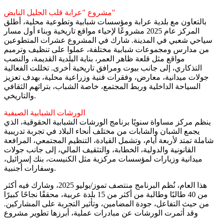
مشروع "عرابة قلب الجليل النابض"
بالتعاون مع بلدية عرابة ومؤسسات شبابية وتطوعية محلية، أطلق
المركز عام 2025 مشروعًا لإحياء مواقع تاريخية وبناء أول مسار
سياحي شعبي في المدينة. شارك في المشروع عشرات المتطوعين
من مدارس ومجموعات شبابية مختلفة، عملوا على تنظيف وترميم
مواقع مثل قلعة ظاهر العمر، بناية البلدية القديمة، والنصب
التذكاري، إلى جانب بيوت ومرافق تاريخية أخرى. تخللت الفعالية
جولات ميدانية، معارض، وفقرات فنية وزراعية محلية، بهدف تعزيز
السياحة الداخلية وربط المجتمع، خاصة الشباب، بتراثهم الثقافي
والتاريخي.
الورشات الشبابية الصيفية
ينظم مركز مساواة سنويًا برنامج الورشات الشبابية الحقوقية، الذي
يجمع الشبان والشابات من مختلف أنحاء البلاد في تجربة تدريبية
شاملة تمتد لأربعة أيام، وتشمل القيادة، التنظيم المجتمعي، المرافعة
القانونية والدولية، الخطابة، والتثقيف المالي، إلى جانب جولات
ميدانية وزيارات لمؤسسات مركزية مثل الكنيست، بنك إسرائيل،
وسفارات أجنبية.
هذا العام، نُظم البرنامج منتصف تموز/يوليو 2025، وشارك فيه أكثر
من 40 طالبًا وطالبة من أكثر من 15 بلدة عربية، محققًا نجاحًا كبيرًا
من حيث التفاعل، جودة المضامين، وتأثير التجربة على المشاركين.
وقد أثمرت الورشات عن مبادرات عملية، أبرزها تطوير مشروع