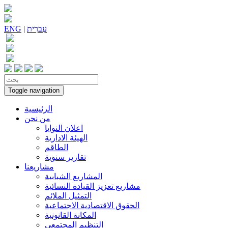
עִברִית
|
ENG
Toggle navigation
الرئيسية
من نحن
اعلان النوايا
الهيئة الادارية
الطاقم
تقارير سنوية
مشاريعنا
المشاريع الشبابية
مشاريع تعزيز القيادة النسائية
التمثيل الملائم
الحقوق الاقتصادية الاجتماعية
المكانة القانونية
التنظيم المجتمعي