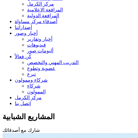
مركز الكرمل
المرافعة الاعلامية
المرافعة الدولية
أصدقاء مركز مساواة
إصداراتنا
أخبار وصور
أخبار وتقارير
فيديوهات
ألبومات صور
كُن فعالاً
التدريب المهني والتخصص
عضوية وتطوع
تبرع
شركاء وممولون
شركاء
الممولون
مركز الكرمل
إتصل بنا
المشاريع الشبابية
شارك مع أصدقائك