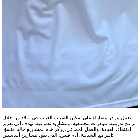
يعمل مركز مساواة على تمكين الشباب العرب في البلاد من خلال
برامج تدريبية، مبادرات مجتمعية، ومشاريع تطوعية، تهدف إلى تعزيز
الانتماء، القيادة، والعمل الجماعي. يركّز هذه المشاريع حاليًا منسق
البرامج الشبابية، آدم قيس، الذي يقود مسارين أساسيين: