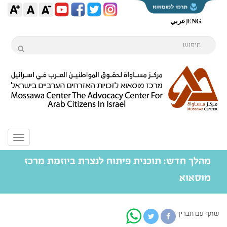
ENG
|
عربي
Toggle
igation
מהלך חדש: תוכנית פיתוח לנצרת ביוזמת מרכז
מוסאוא
שתף עם חבריך