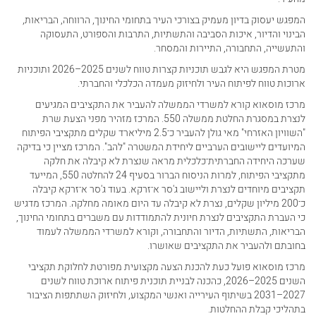
המפגש יעסוק בדיון מעמיק בצורכי העיר בתחומי החינוך, הרווחה, הבריאות,
הבינוי והדיור, איכות הסביבה והתשתיות, התרבות והספורט, התעסוקה
והתעשייה, התחבורה, התיירות והמסחר.
מטרת המפגש היא לגבש תוכניות קצרות טווח לשנים 2025–2026 ותוכניות
ארוכות טווח לפיתוח העיר ולחיזוק מעמדה הכלכלי והחברתי.
מרכז מוסאוא קורא למשרדי הממשלה להעביר את התקציבים המגיעים
לנצרת במסגרת החלטת ממשלה 550. המרכז מזהיר מפני הצעת שרת
"השוויון האזרחי" מאי גולן להעביר כ־2.5 מיליארד שקלים מתקציבי הפיתוח
המיועדים ליישובים הערביים ליחידת המשטרה "להב". המרכז מציין כי בדיקה
שערכה היחידה החברתית־כלכלית מראה שנצרת לא קיבלה את חלקה
מתקציבי הפיתוח, למרות הניסוח הברור בסעיף 24 להחלטה 550, המייעד
תקציבים מיוחדים לנצרת וליישוב ג'סר א־זרקא. בעוד ג'סר א־זרקא קיבלה
כ־200 מיליון שקלים, נצרת לא קיבלה עד היום מאומה מחלקה. המרכז מדגיש
כי העברת התקציבים לנצרת חיונית להתמודדות עם משברים בתחומי החינוך,
הבריאות, התשתיות, הדיור והתחבורה, וקורא למשרדי הממשלה לעמוד
בחובתם ולהעביר את התקציבים שאושרו.
מרכז מוסאוא פועל כעת להכנת הצעה מקצועית מפורטת לחלוקת תקציבי
השנים 2025–2026, כהכנה לבניית תוכנית פיתוח ארוכת טווח לשנים
2027–2031 בשיתוף העירייה ואנשי המקצוע, ולחיזוק השתתפות הציבור
בתהליכי קבלת ההחלטות.