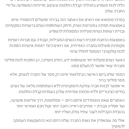
הללו לכוח משפיע בתהליכי קבלת החלטות ובעיצוב מדיניות המשפיעה על חיי
החברה שלנו.
במרכז מוסאוא אנו רואים את האתגר הזה בבירור ופועלים להתמודד איתו
באמצעות תמיכה במנהיגות נשית, חיזוק השתתפות נשים ברשויות המקומיות
ובניית רשתות נשיות פעילות המסוגלות להשפיע.
באמצעות הרחבת תוכנית רשת הנשים המובילות, ועבודה עם חברות רשויות
מקומיות ופעילות בחברה האזרחית, אנו רואים כיצד יוזמות אישיות הופכות
לכוח קולקטיבי המסוגל לחולל שינוי.
כאשר נשים פועלות יחד ומשתפות ידע, ניסיון ותמיכה, הן הופכות לכוח פוליטי
וחברתי שאי אפשר להתעלם ממנו.
המסר שלנו ביום האישה הבינלאומי איננו רק מסר של הוקרה לנשים, אלא
מסר פוליטי ברור:
אי אפשר לבנות חברה צודקת ודמוקרטית ללא השתתפות מלאה של נשים
בחיים הציבוריים וללא נוכחות אמיתית שלהן בעמדות קבלת החלטות.
האתגרים שאנו מתמודדים איתם היום — ממלחמות, דרך אלימות ופשיעה,
ועד אפליה מבנית — מחייבים ראייה רחבה יותר וקול חכם ואחראי יותר
בהובלת הקהילות לעבר עתיד צודק ושליו יותר.
אולי מה שמאפיין את נשות החברה שלנו היום הוא ההתעקשות העמוקה
להמשיך.