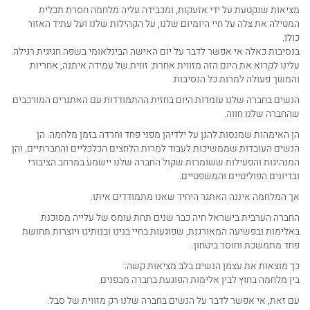
מציאות שנקטעת על ידי אזעקות, ומכבידה עליה מלחמה חסרת תכלית
המטילה את צלה על חיי היומיום שלנו, על הקהילות שלנו ועל עתיד האזור
כולו.
בנסיבות כאלה אי אפשר לדבר על יום האישה הבינלאומי בשפה חגיגית רגילה.
עלינו לקרוא את היום הזה מזווית אחרת: זווית של עמידה איתנה, אחריות
והמשך פעולה למרות כל הנסיבות.
הנשים בחברה שלנו עומדות היום בחזית ההתמודדות עם האתגרים המורכבים
שהחברה שלנו חווה.
הן האימהות שמנסות להגן על ילדיהן מפני פחד וחרדה בזמן מלחמה. הן
הנשים העובדות שממשיכות לעבוד למרות הלחצים הכלכליים והחברתיים. והן
המנהיגות והפעילות ששומרות שקול החברה שלנו יישמע במרחב הציבורי
ובדיונים הפוליטיים והמשפטיים.
אך המלחמה איננה האתגר היחיד שאנו מתמודדים איתו.
החברה הערבית בישראל חיה כבר שנים תחת עומס של עלייה מסוכנת
באלימות ובפשיעה המאורגנת, שפוגעות בחיי בנינו ובנותינו ויוצרות תחושת
פחד מתמשכת וחוסר ביטחון.
כך מוצאות את עצמן הנשים בלב מציאות קשה:
בין מלחמה בחוץ לבין אלימות הפוגעת בחברה מבפנים.
עם זאת, אי אפשר לדבר על הנשים בחברה שלנו רק מזווית של סבל.