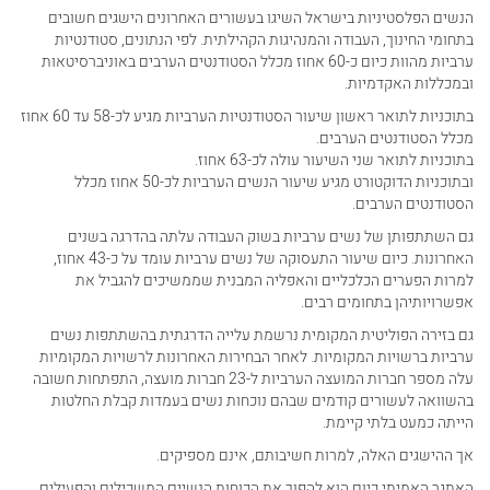
הנשים הפלסטיניות בישראל השיגו בעשורים האחרונים הישגים חשובים
בתחומי החינוך, העבודה והמנהיגות הקהילתית. לפי הנתונים, סטודנטיות
ערביות מהוות כיום כ-60 אחוז מכלל הסטודנטים הערבים באוניברסיטאות
ובמכללות האקדמיות.
בתוכניות לתואר ראשון שיעור הסטודנטיות הערביות מגיע לכ-58 עד 60 אחוז
מכלל הסטודנטים הערבים.
בתוכניות לתואר שני השיעור עולה לכ-63 אחוז.
ובתוכניות הדוקטורט מגיע שיעור הנשים הערביות לכ-50 אחוז מכלל
הסטודנטים הערבים.
גם השתתפותן של נשים ערביות בשוק העבודה עלתה בהדרגה בשנים
האחרונות. כיום שיעור התעסוקה של נשים ערביות עומד על כ-43 אחוז,
למרות הפערים הכלכליים והאפליה המבנית שממשיכים להגביל את
אפשרויותיהן בתחומים רבים.
גם בזירה הפוליטית המקומית נרשמת עלייה הדרגתית בהשתתפות נשים
ערביות ברשויות המקומיות. לאחר הבחירות האחרונות לרשויות המקומיות
עלה מספר חברות המועצה הערביות ל-23 חברות מועצה, התפתחות חשובה
בהשוואה לעשורים קודמים שבהם נוכחות נשים בעמדות קבלת החלטות
הייתה כמעט בלתי קיימת.
אך ההישגים האלה, למרות חשיבותם, אינם מספיקים.
האתגר האמיתי כיום הוא להפוך את הכוחות הנשיים המשכילים והפעילים