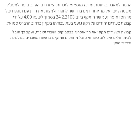
המטה למאבק בגזענות ומרכז מוסאוא לזכויות האזרחים הערבים פנו למפכ"ל
משטרת ישראל מר יוחנן דנינו בדרישה לחקור ולמצות את הדין עם תוקפיו של
מר חסן אוסרוף, אשר הותקף ביום 24.2.2103 בסמוך לשעה 4:00 על ידי
קבוצת צעירים יהודים על רקע גזעני בעת עבודתו בנקיון ברחוב הרברט סמואל.
קבוצת הצעירים תקפו את מר אוסרוף בבקבוקים ושברי זכוכית, ועקב כך הובל
לבית חולים איכילוב כשהוא סובל מחתכים עמוקים בראשו ומשברים בגולגולת
ובאזור העין.