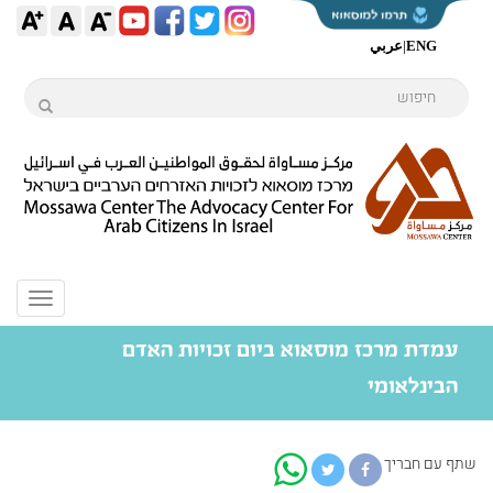
ENG
|
عربي
Toggle
igation
עמדת מרכז מוסאוא ביום זכויות האדם
הבינלאומי
שתף עם חבריך