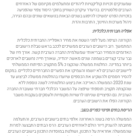
שמעניקים זכויות קוליקטיות ליהודים ומתעלמים מקיומם של האזרחים
הערבים פלסטינים. בהיעדר עיקרון השוויון בחוקי היסוד צפוי שהפגיעה
בזכויות הפרט ימשיכו להיפגע בשנים הבאות בנושאים שונים ובהם הגירה,
ניהול מערכות החינוך, התרבות והדת.
אפליה חברתית כלכלית:
הקורונה הציפה מעל לפני השטח את מחיר האפלייה החברתית כלכלית
המתמשך. רוב הישובים הערבים ממשיכים לככב בראש טבלת הישובים
האדומים והמחיר הבריאותי שמשלמית החברה הערבית קשה. אורך חיו של
גבר ערבי קצרים בשמונה שנים מאשה יהודיה, שאורך חייה נחשבים לארוכים
ביותר במדינה. החלטות ממשלה שהקצו כ 5% מתקציב הפיתוח הממשלתי
ליישובים הערבים לא יושמו והעמיקו את הפערים החברתיים כלכליים. במקום
להסיר חסמים ולהשקיע את הכספים שיועדו בהחלטות ממשלה לביצוע עד
שנת 2020 הממשלה האריכה את ביצוע החלטותיה לשנה נוספת ללא
שהקצתה תקציב תוספתי שיפצה על המשבר הכלכלי חברתי שעוברת החברה
הערבית. גם הפיצויים שניתנו לרשויות מקומיות ולעסקים בעקבות משבר
הקורונה הפלו את הישובים הערבים.
הריסת בתים ופינוי כפרים בנגב:
הממשלה הרסה בשנה האחרונה אלפי בתים בישובים הערבים, והתעלמה
מחובתה להעניק דיור הולם לאזרחים הערבים. הרס הבתים התבצעה למרות
שהממשלה אחראית על התכנון, ושולטת במוסדות התכנון בישובים הערבים.