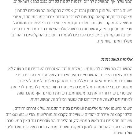
הממשלה אף המשיכה להרוס ולנסות לפנות כפרים בנגב כמו אלעראקיב.
יישום בררני של חוק התכנון והבניה, אפליה בהקצאת המשאבים לפתרון
מצוקת הדיור, והקצאת קרקעות לצורכי מוסדות ציבור כמו בתי ספר, אזורי
תעשיה העמיקה בעקבות יישום חוק קמיניץ. אלפי כתבי אישום הוגשו על
עבירות תכנון ובנייה, ומשפחות נדרשו לשלם הוצאות הריסת בתים. דחיית
יישום חוק קמיניץ ביישובים הערבים לעומת היישובים החקלאיים היהודים
מפלה ואינה שוויונית.
אלימות משטרתית:
המשטרה ממשיכה להשתמש באלימות נגד האזרחים הערבים וגם השנה לא
מיצתה את ההליכים המשפטיים באירועי הריגה של אזרחים ערבים בידי
שוטרים. משפחת איאד עבדאללה וכיר חמדאן נאלצות לפנות להליכם
משפטיים כדי להתמודד מול מערכת אכיפת החוק בניסיון להעמיד לדין את
השוטרים שירו והרגו את בני משפחתם. רשויות המדינה אף מתכחשות
לאחריותם לפצות את ילדיהם של נפגעי האלימות המשטרתית.
השנה נרשמו אירועי אלימות שוטרים בפיזור הפגנות של אזרחים יהודים,
וכלפי קבוצות אזרחים יהודים ששייכים לקבוצות מוחלשות. מדי שבוע נעצרים
עשרות מפגינים נגד ראש הממשלה, וההליכים המשפטיים נגד קצין המשטרה
שירה בצעיר האתיופי סולומון טאקה חושפים מגמה נרחבת של שימוש פוליטי
של השיטור.