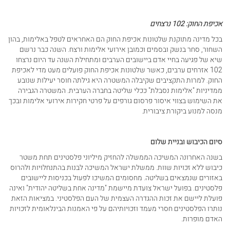
אכיפת החוק: 102 נרצחים
בכל מדינה מתוקנת שלטונות אכיפת החוק הם האחראים לטפל באלימות, בהון
השחור, סחר בנשק ובסמים וכמובן אירועי אלימות ורצח. השנה כבר נרשם
שיא של פגיעה בחיי אדם ביישובים הערבים ומתחילת השנה עד היום נרצחו
102 אזרחים ערבים, כאשר שלטונות אכיפת החוק פועלים מעט מדי לאכיפת
החוק. למרות התקציבים שקיבלה המשטרה היא גילתה חוסר יעילות שנובע
ממדיניות "אלימות נסבלת" ככלי שליטה בחברה הערבית. המשטרה הגבירה
את השימוש בצווי איסור פרסום גורפים על פרטי חקירות אירועי אלימות ובכך
מנסה למנוע ביקורת ציבורית.
סיום הכיבוש ובניית שלום
בשנה האחרונה המשיכה הממשלה להחזיק מיליוני פלסטינים תחת משטר
כיבוש ללא זכויות שוות. ממשלת ישראל המשיכה לבנות בהתנחלויות ולהרוס
באזורים שנמצאים בשליטה. מחסומים המשיכו לפעול בכניסות ליישובים
פלסטינים. בפועל ישראל צועדת מיישמת "מדינה אחת בשליטה יהודית" ואינה
פועלת ליישם את זכות ההגדרה העצמית של העם הפלסטיני. במציאות הזאת
נותרו הפלסטינים חסרי מעמד וזכויותיהם על פי האמנות הבינלאומית לזכויות
האדם מופרות.