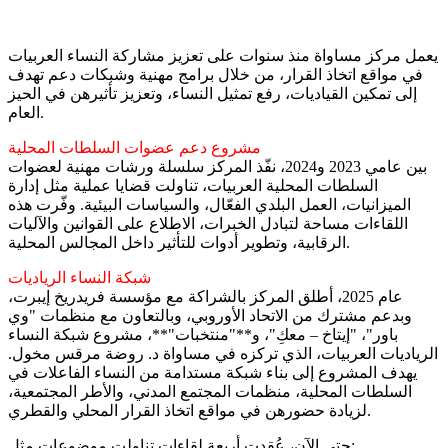
يعمل مركز مساواة منذ سنوات على تعزيز مشاركة النساء العربيات
في مواقع اتخاذ القرار، من خلال برامج مهنية وشبكات دعم تهدف
إلى تمكين القياديات، رفع تمثيل النساء، وتعزيز تأثيرهن في الحيز
العام.
مشروع دعم عضوات السلطات المحلية
بين عامي 2023 و2024، نفّذ المركز سلسلة ورشات مهنية لعضوات
السلطات المحلية العربيات، تناولت قضايا عملية مثل إدارة
الميزانيات، العمل البلدي الفعّال، والسياسات البيئية. وفّرت هذه
اللقاءات مساحة لتبادل الخبرات، الاطلاع على القوانين والآليات
الرقابية، وتطوير أدوات للتأثير داخل المجالس المحلية.
شبكة النساء الرياديات
عام 2025، أطلق المركز بالشراكة مع مؤسسة فريدريخ إيبرت،
وبدعم مشترك من الاتحاد الأوروبي، وبالتعاون مع منظمات "وي
باور"، "إيتاخ – معكِ"، و**"منتخبات"**، مشروع شبكة النساء
الرياديات العربيات، الذي تركزه في مساواة د. روضة مرقس مخول.
يهدف المشروع إلى بناء شبكة مستدامة من النساء الفاعلات في
السلطات المحلية، منظمات المجتمع المدني، والأطر المجتمعية،
لزيادة حضورهن في مواقع اتخاذ القرار المحلي والقطري.
حتى الآن، عُقدت أربعة لقاءات تناولت موضوعات مثل: