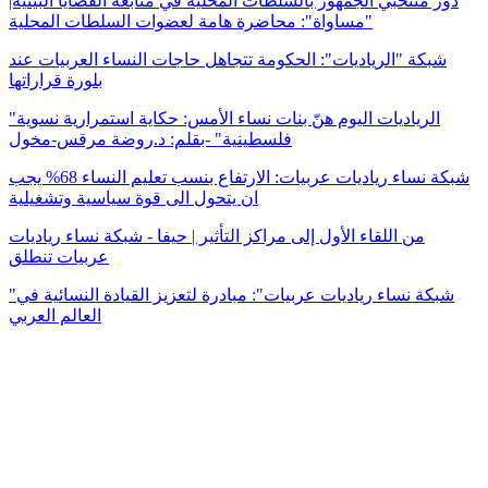
دور منتخبي الجمهور بالسلطات المحلية في متابعة القضايا البيئية|
"مساواة": محاضرة هامة لعضوات السلطات المحلية
شبكة "الرياديات": الحكومة تتجاهل حاجات النساء العربيات عند
بلورة قراراتها
"الرياديات اليوم هنّ بنات نساء الأمس: حكاية استمرارية نسوية
فلسطينية" -بقلم: د.روضة مرقس-مخول
شبكة نساء رياديات عربيات: الارتفاع بنسب تعليم النساء 68% يجب
ان يتحول الى قوة سياسية وتشغيلية
من اللقاء الأول إلى مراكز التأثير | حيفا - شبكة نساء رياديات
عربيات تنطلق
"شبكة نساء رياديات عربيات": مبادرة لتعزيز القيادة النسائية في
العالم العربي