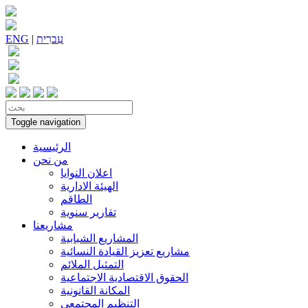
עִברִית
|
ENG
Toggle navigation
الرئيسية
من نحن
اعلان النوايا
الهيئة الادارية
الطاقم
تقارير سنوية
مشاريعنا
المشاريع الشبابية
مشاريع تعزيز القيادة النسائية
التمثيل الملائم
الحقوق الاقتصادية الاجتماعية
المكانة القانونية
التنظيم المجتمعي