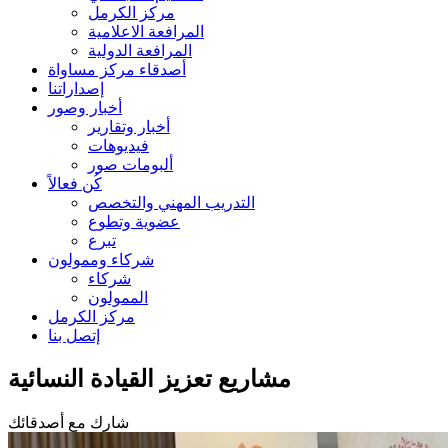
مركز الكرمل
المرافعة الاعلامية
المرافعة الدولية
أصدقاء مركز مساواة
إصداراتنا
أخبار وصور
أخبار وتقارير
فيديوهات
ألبومات صور
كُن فعالاً
التدريب المهني والتخصص
عضوية وتطوع
تبرع
شركاء وممولون
شركاء
الممولون
مركز الكرمل
إتصل بنا
مشاريع تعزيز القيادة النسائية
شارك مع أصدقائك