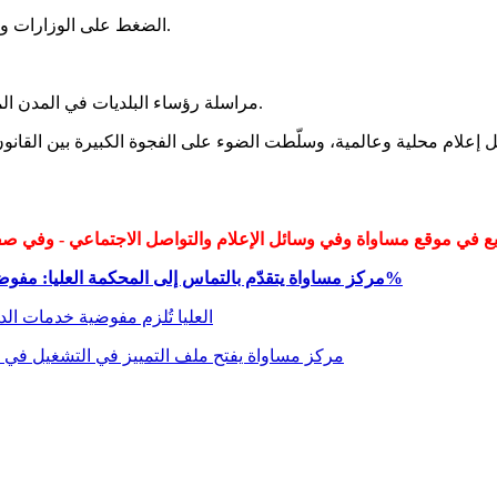
الضغط على الوزارات والبلديات لتجميد التعيينات في حال غياب الحد الأدنى من التمثيل (10%).
مراسلة رؤساء البلديات في المدن المختلطة للمطالبة بخطط عاجلة لتحسين التمثيل وضمان تكافؤ الفرص.
سائل إعلام محلية وعالمية، وسلّطت الضوء على الفجوة الكبيرة بين القا
مركز مساواة يتقدّم بالتماس إلى المحكمة العليا: مفوضية خدمات الدولة تنتهك القانون، نسبة العرب من موظفيها لا تتجاوز 2%
العليا تُلزم مفوضية خدمات الدولة حتى 9.6 للرد على التماس مركز مساواة 
مركز مساواة يفتح ملف التمييز في التشغيل في ا