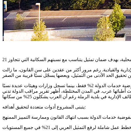
ارية والقيادية. رغم مرور أكثر من عقدين على سن القانون، ما زالت
في نيسان 2025، كشف مركز مساواة معطيات صادمة: نسبة العرب في المناصب الرفيعة في الوزارات الحكومية لا تتجاوز 0.56%، وفي مفوضية خدمات الدولة 2% فقط، بينما تسجل وزارات وهيئات عديدة نسبًا
أقرب للتمثيل العادل (22% من مجمل الموظفين)، لكن العرب في مناصبها العليا لا يتعدون 3% رغم أن ثلث أطبائها عرب. في المدن المختلطة، أظهر تقرير مراقب الدولة تدني
يتبنى المشروع أدوات متعددة لتحقيق أهدافه: