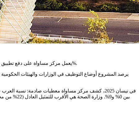
يعمل مركز مساواة على دفع تطبيق قانون التمثيل الملائم للمواطنين العرب في القطاع العام والسلطات المحلية، بهدف ضمان تمثيل يتناسب مع نسبتهم السكانية التي تتجاوز 21%.
يرصد المشروع أوضاع التوظيف في الوزارات والهيئات الحكومية وا