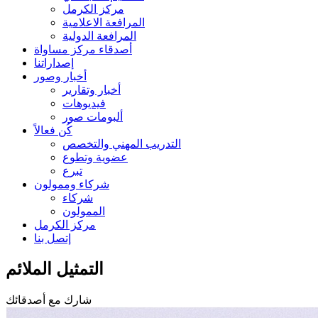
مركز الكرمل
المرافعة الاعلامية
المرافعة الدولية
أصدقاء مركز مساواة
إصداراتنا
أخبار وصور
أخبار وتقارير
فيديوهات
ألبومات صور
كُن فعالاً
التدريب المهني والتخصص
عضوية وتطوع
تبرع
شركاء وممولون
شركاء
الممولون
مركز الكرمل
إتصل بنا
التمثيل الملائم
شارك مع أصدقائك