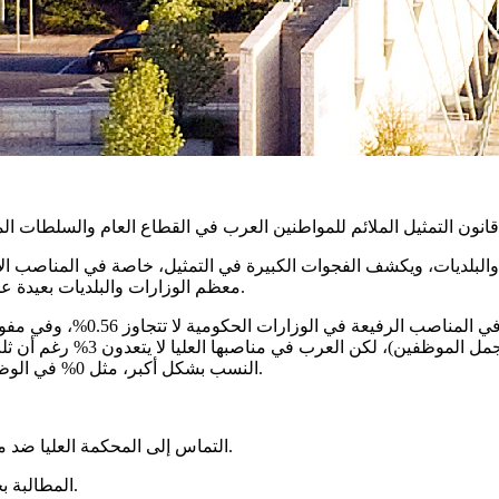
لبلديات، ويكشف الفجوات الكبيرة في التمثيل، خاصة في المناصب الإد
معظم الوزارات والبلديات بعيدة عن تحقيق الحد الأدنى من التمثيل، وبعضها يسجّل نسبًا قريبة من الصفر.
بين 0% و9%. وزارة الصحة هي ال
النسب بشكل أكبر، مثل 0% في الوظائف الإدارية في بلدية الرملة رغم أن العرب يشكلون 25% من سكانها.
التماس إلى المحكمة العليا ضد مفوضية خدمات الدولة بسبب انتهاك القانون وممارسة التمييز الممنهج.
المطالبة بخطط عمل شاملة لرفع التمثيل العربي إلى 21% في جميع المستويات.