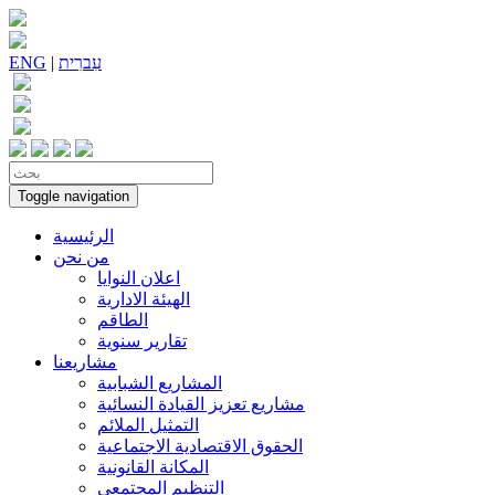
עִברִית
|
ENG
Toggle navigation
الرئيسية
من نحن
اعلان النوايا
الهيئة الادارية
الطاقم
تقارير سنوية
مشاريعنا
المشاريع الشبابية
مشاريع تعزيز القيادة النسائية
التمثيل الملائم
الحقوق الاقتصادية الاجتماعية
المكانة القانونية
التنظيم المجتمعي