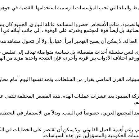
خطيط والبناء التي تحب المؤسسات الرسمية استخدامها. القضية في جوهر
والصمود. مئات الأشخاص حضروا لمساندة عائلة النباري. الجميع كان يساع
ئية، بل أيضاً قوة المجتمع وقدرته على الوقوف إلى جانب أبنائه في أ
دالة. لا يمكن أن يصبح التهجير أمراً اعتيادياً، ولا أن تتحول مشاهد هد
لقرى ليس سلسلة أحداث منفصلة، بل سياسة متواصلة تهدف إلى تقليص 
 اختلاف الأدوات بين قرية وأخرى، فإن النتيجة واحدة: مزيد من الهدم،
سينيات القرن الماضي بقرار من السلطات، وتجد نفسها اليوم أمام محاول
ركة الصمود بعد عشرات عمليات الهدم. هذه القصص المختلفة تلتقي عند
م.
د المجتمع العربي، خصوصاً في النقب. وبدلاً من الاستثمار في التخطي
 رغم أهمية العمل القانوني. ولا يمكن أن تقتصر على الخطابات في الكن
مؤسسات الحكومية والمسؤولين عن هذه السياسات.