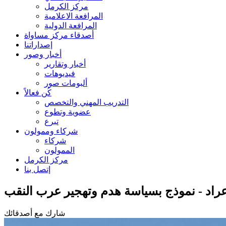
مركز الكرمل
المرافعة الاعلامية
المرافعة الدولية
أصدقاء مركز مساواة
إصداراتنا
أخبار وصور
أخبار وتقارير
فيديوهات
ألبومات صور
كُن فعالاً
التدريب المهني والتخصص
عضوية وتطوع
تبرع
شركاء وممولون
شركاء
الممولون
مركز الكرمل
إتصل بنا
راد - نموذج بسياسة هدم وتهجير عرب النقب
شارك مع أصدقائك