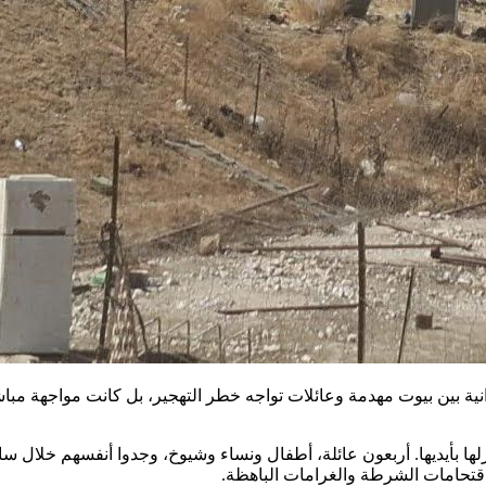
انية بين بيوت مهدمة وعائلات تواجه خطر التهجير، بل كانت مواجهة مب
 بأيديها. أربعون عائلة، أطفال ونساء وشيوخ، وجدوا أنفسهم خلال ساعا
اقتحامات الشرطة والغرامات الباهظة.