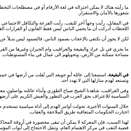
ما رأيته هناك لا يمكن اختزاله في لغة الأرقام أو في مصطلحات الت
شعورها بالأمان والاستقرار.
في المقابل، رأيت وجهاً آخر للنقب. رأيت الفزعة والتكافل الاجتماعي 
اللحظات أدركت أن ما يحمي الناس ليس فقط القانون أو القرارات القضا
لكن لا يجوز أن نكتفي بالإعجاب بصمود الناس. فالصمود ليس بديلاً عن الع
ما يجري في تل عراد والبقيعة والعراقيب وام الحيران وغيرها من ا
مساحة ممكنة من الأرض، وتحويلهم الى عمال في بناء المستوطنات. ورغم
في البقيعة
، استمعنا إلى عائلة أبو جويعد التي نُقلت من أرضها في خم
وتستعد لهدم منازلها التي لا تهدد أحد.
وفي العراقيب، شاهدنا الشيخ صياح الطوري وأبناء عائلته يواصلون مع
السياسية للاعتراف بحق العرب في التطور والعيش الكريم على أرضه
خلال السنوات الأخيرة، تحولت أوامر الهدم إلى أداة سياسية تستخدم ض
اختارت الحكومات المتعاقبة طريق الملاحقة والعقاب.
لهذا السبب، فإن المعركة لا يمكن أن تبقى محصورة في أروقة المحاكم،
قضية النقب في مركز الاهتمام العام، وتنقل الاحتجاج إلى أبواب ال