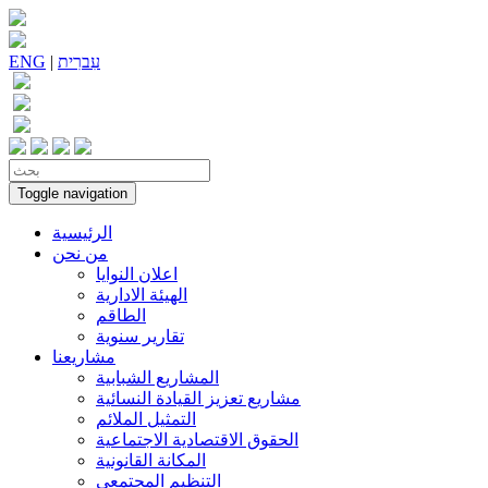
עִברִית
|
ENG
Toggle navigation
الرئيسية
من نحن
اعلان النوايا
الهيئة الادارية
الطاقم
تقارير سنوية
مشاريعنا
المشاريع الشبابية
مشاريع تعزيز القيادة النسائية
التمثيل الملائم
الحقوق الاقتصادية الاجتماعية
المكانة القانونية
التنظيم المجتمعي