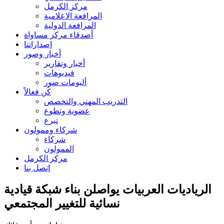
مركز الكرمل
المرافعة الاعلامية
المرافعة الدولية
أصدقاء مركز مساواة
إصداراتنا
أخبار وصور
أخبار وتقارير
فيديوهات
ألبومات صور
كُن فعالاً
التدريب المهني والتخصص
عضوية وتطوع
تبرع
شركاء وممولون
شركاء
الممولون
مركز الكرمل
إتصل بنا
الرياديات العربيات يواصلن بناء شبكة قيادية
نسائية للتغيير المجتمعي