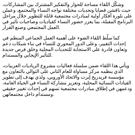
وشكّل اللقاء مساحة للحوار والتفكير المشترك بين المشاركات،
حيث ناقشن قضايا وتحديات مختلفة تواجه النساء والمجتمع، وعملن
على بلورة أفكار أولية لمبادرات مجتمعية قابلة للتطوير خلال مراحل
البرنامج المقبلة، بما يعزز حضور النساء كقياديات وصاحبات تأثير في
العمل المجتمعي وصنع القرار.
كما سلّط اللقاء الضوء على أهمية العمل الجماعي المنظم في
إحداث التغيير، وعلى الدور المحوري للنساء في بناء شبكات دعم
وتعاون قادرة على الاستجابة للتحديات المحلية وخلق فرص جديدة
للتأثير الإيجابي والمستدام.
ويأتي هذا اللقاء ضمن سلسلة فعاليات مشروع الرياديات العربيات،
الذي ينظمه مركز مساواة للعام الثاني على التوالي بالتعاون مع
مؤسسة فريدريخ إبرت والاتحاد الأوروبي، ولذي يهدف إلى تطوير
القيادات النسائية المحلية، وتعزيز مشاركة النساء في الحياة العامة،
ودعمهن في إطلاق مبادرات مجتمعية تسهم في إحداث تغيير حقيقي
ومستدام داخل مجتمعاتهن.