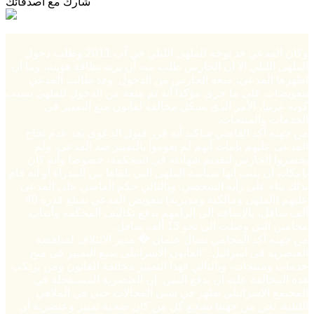
شارك مع أصدقائك
وكان المدعي قد توجه للملهى الليلي في آب 2011 وطلب دخول
الملهى الليلي الا أن الحارس طلب منه أن يريه بطاقة هويته، وما أن
اظهرها المدعي، منعه الحارس من الدخول. وقد طالب المدعي
بتعويضات على ما جرى مؤكدا أنه تم منعه من الدخول للملهى بسبب
كونه عربيا، الأمر الذي يشكل مخالفة لقانون منع التمييز في
الخدمات والمنتجات.
من جهته أكد القاضي شاكيد أنه قرر قبول الدعوى بعد عدم نجاح
المدعى عليهم بإثبات أنهم لم يقوموا بالتمييز ضد المدعي، ولم
يحضروا الحارس لتقديم شهادته في المحكمة، خصوصا وأنه كان
بإمكانه أن يثبت أنها سياسة الملهى التي تلقاها من المدراء أو أنه قام
بذلك بناء على رأيه الشخصي. وبالتالي حكم القاضي على المدعى
عليهم (الملهى ومالكيه ومديريه) بتعويض المدعي بمبلغ قدره 40
ألف شاقل، بالإضافة الى إلزامهم بدفع تكاليف المحكمة وأتعاب
محامين التي وصلت الى نحو 13 ألف شاقل.
من جهته أكد المحامي نضال عثمان � مدير الائتلاف لمناهضة
العنصرية في اسرائيل: "القانون الاسرائيلي يمنع التمييز في منح
خدمات ومنتجات، وبالتالي فهذا التمييز مخالفة للقانون ومن يرتكب
هذه المخالفة عليه ان يدفع الثمن. إن العنصرية المستفحلة في
المجتمع الإسرائيلي تظهر في شتى المجالات حتى في الملاهي
الليلية. نحن من جهتنا نشجع كل من كان ضحية تمييز وعنصرية أن