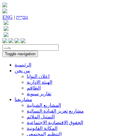
עִברִית
|
ENG
Toggle navigation
الرئيسية
من نحن
اعلان النوايا
الهيئة الادارية
الطاقم
تقارير سنوية
مشاريعنا
المشاريع الشبابية
مشاريع تعزيز القيادة النسائية
التمثيل الملائم
الحقوق الاقتصادية الاجتماعية
المكانة القانونية
التنظيم المجتمعي