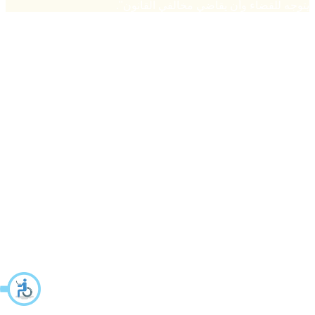
يتوجه للقضاء وأن يقاضي مخالفي القانون".