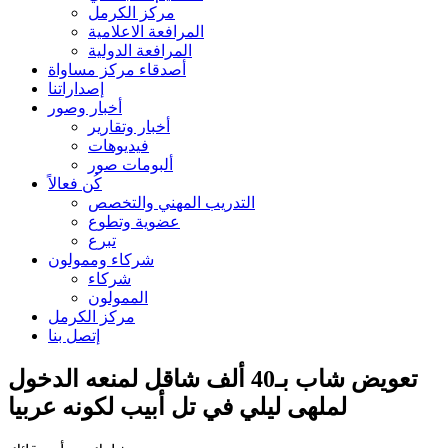
مركز الكرمل
المرافعة الاعلامية
المرافعة الدولية
أصدقاء مركز مساواة
إصداراتنا
أخبار وصور
أخبار وتقارير
فيديوهات
ألبومات صور
كُن فعالاً
التدريب المهني والتخصص
عضوية وتطوع
تبرع
شركاء وممولون
شركاء
الممولون
مركز الكرمل
إتصل بنا
تعويض شاب بـ40 ألف شاقل لمنعه الدخول
لملهى ليلي في تل أبيب لكونه عربيا