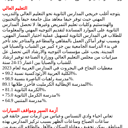
التعليم العالي
يتوجه أغلب خريجي المدارس الثانوية نحو التعليم العالي والتدريب
المهني حيث توفر حيفا معاهد مثل جامعة حيفا والتخنيون
والهندسئيم وكليات تعليم التمريض وغيرها. لا تحصل المدارس
الثانوية على الموارد المساندة لتقديم التوجيه المهني والمعلومات
للطلاب في المدارس الثانوية لتسهيل عملية اختيار المسار المهني.
وبسبب توفر أماكن العمل بالمقاهي والمطاعم والمتاجر نجد تأخر
في بدء الدراسة الجامعية بين جزء كبير من الشباب والصبايا في
المدينة. يجب على مؤسسات التوجيه والارشاد التي تحصل عل
ميزانيات من مجلس التعليم العالي ووزارة الصناعة توفير ارشاد
للشباب والصبايا بين اعمار 15-24 سنة.
معطيات النجاح في البجروت في المدارس العربية لعام 2023
• الكلية العربية الأرثوذكسية نسبة 99.2%،
• مدرسة راهبات الناصرة بنسبة 98.9%.
المدرسة الإيطالية الكرمليت فأحرز طلابها 89.1%،
• الكرمة الثانوية 81.1%،
• مدرسة الكرمل الثانوية 75.0%
• مدرسة المتنبي 64.9%.
أزمة السير ومواقف السيارات
تعاني احياء وادي النسناس وعباس من أزمات سير خانقة في
ساعات الصباح وساعات الظهر بسبب تركيز المدارس بهذه
المناطق. يمكن تخفيف معاناة السكان والأهل والطاقم التربوية من