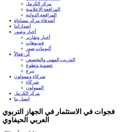
مركز الكرمل
المرافعة الاعلامية
المرافعة الدولية
أصدقاء مركز مساواة
إصداراتنا
أخبار وصور
أخبار وتقارير
فيديوهات
ألبومات صور
كُن فعالاً
التدريب المهني والتخصص
عضوية وتطوع
تبرع
شركاء وممولون
شركاء
الممولون
مركز الكرمل
إتصل بنا
فجوات في الاستثمار في الجهاز التربوي
العربي الحيفاوي