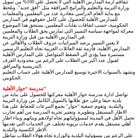
تتفاقم أزمة المدارس الأهلية التي لا تحصل على 100% من تمويل
وزارة التربية والتعليم والبرامج المرافقة مثل “أفق جديد”. ونلحظ
مع بداية العام الدراسي مغادرة عدد من المعلمين والمعلمات
للمدارس الأهلية للحصول على كامل حقوقهم في المدارس
الحكومية، حسب اتفاقات نقابات المعلمين. يستحق هذا الموضوع
معركة لمواجهة سياسة التمييز التي تمارس بحق الطلاب والمعلمين
في المدارس الأهلية من قبل وزارة التربية.
لا يعني التمييز برصد الميزانيات عزوف الطلاب والأهالي عن
المدارس الأهلية، فأزمة ثقة العائلات العربية تجاه التعليم الرسمي
مستمرة مما يؤدي الى الضغط المتواصل على المدارس الأهلية
لقبول عدد اكبر من الطلاب على الرغم من محدودية الغرف
التدريسية والمرافق.
ونشهد بالسنوات الاخيرة توسيع للمدارس الأهلية على حساب التعليم
الحكومي.
مدرسة “حوار الأهلية”
تواصل ادارة مدرسة حوار الأهلية معركتها للحصول على بناية من
بلدية حيفا وعلى حق طلابها بالتمويل الكامل من وزارة التربية
والبلدية. وتقوم جمعية “حوار” بجمع التبرعات للحفاظ على هذا
الاطار المستقل وتطويره. وتعتبر تجربة المدرسة من أهم تجارب
تحمل الأهل في المدينة لمسؤولياتهم تجاه اولادهم وبناتهم وبناء اطار
أهلي مستقل يقدم خدمات تربوية تختلف عن الخدمات التي تقدمها
الاطر الكنسية والبلدية.
على الرغم من مسؤولية البلدية والوزارة تجاه هؤلاء الطلاب تماطل