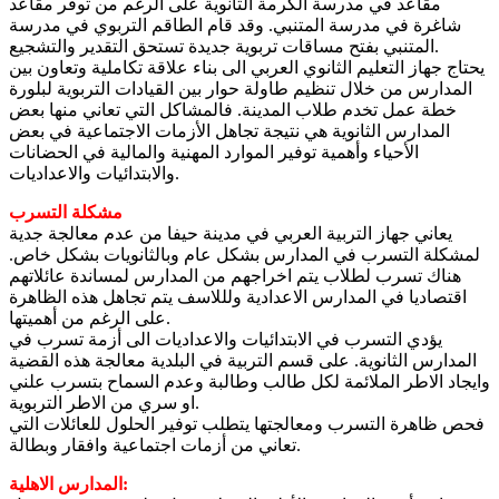
مقاعد في مدرسة الكرمة الثانوية على الرغم من توفر مقاعد
شاغرة في مدرسة المتنبي. وقد قام الطاقم التربوي في مدرسة
المتنبي بفتح مساقات تربوية جديدة تستحق التقدير والتشجيع.
يحتاج جهاز التعليم الثانوي العربي الى بناء علاقة تكاملية وتعاون بين
المدارس من خلال تنظيم طاولة حوار بين القيادات التربوية لبلورة
خطة عمل تخدم طلاب المدينة. فالمشاكل التي تعاني منها بعض
المدارس الثانوية هي نتيجة تجاهل الأزمات الاجتماعية في بعض
الأحياء وأهمية توفير الموارد المهنية والمالية في الحضانات
والابتدائيات والاعداديات.
مشكلة التسرب
يعاني جهاز التربية العربي في مدينة حيفا من عدم معالجة جدية
لمشكلة التسرب في المدارس بشكل عام وبالثانويات بشكل خاص.
هناك تسرب لطلاب يتم اخراجهم من المدارس لمساندة عائلاتهم
اقتصاديا في المدارس الاعدادية ولللاسف يتم تجاهل هذه الظاهرة
على الرغم من أهميتها.
يؤدي التسرب في الابتدائيات والاعداديات الى أزمة تسرب في
المدارس الثانوية. على قسم التربية في البلدية معالجة هذه القضية
وايجاد الاطر الملائمة لكل طالب وطالبة وعدم السماح بتسرب علني
او سري من الاطر التربوية.
فحص ظاهرة التسرب ومعالجتها يتطلب توفير الحلول للعائلات التي
تعاني من أزمات اجتماعية وافقار وبطالة.
المدارس الاهلية: