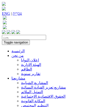
עִברִית
|
ENG
Toggle navigation
الرئيسية
من نحن
اعلان النوايا
الهيئة الادارية
الطاقم
تقارير سنوية
مشاريعنا
المشاريع الشبابية
مشاريع تعزيز القيادة النسائية
التمثيل الملائم
الحقوق الاقتصادية الاجتماعية
المكانة القانونية
التنظيم المجتمعي