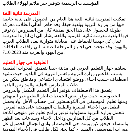
المؤسسات الرسمية بتوفير حيز ملائم لهؤلاء الطلاب.
المدرسة ثنائية اللغة
تمكنت المدرسة ثنائية اللغة هذا العام من الحصول على بناية خاصة
فيها من وزارة التربية وبلدية حيفا. وقد خاض أهالي الطلاب معركة
طويلة للحصول على هذا الحق بمدينة كان من المفروض ان توفر
فيها البلدية مدرسة ثنائية القومية واللغة. يشار الى ان ادارة المدرسة
تبذل كل جهدها للحفاظ على معادلة متوازنة لعدد الطلاب العرب
واليهود. وقد نجحت في اجتياز المرحلة الصعبة التي رافقت العلاقات
بين اليهود والعرب منذ 7.10.2023 .
الطبقية في جهاز التعليم
يساهم جهاز التعليم العربي في مدينة حيفا بتعميق الفجوات الطبقية
بسبب تقاعس وزارة التربية وقسم التربية في البلدية. حيث نشهد
اصطفاف حسب أحياء، ووضع اقتصادي اجتماعي ومناطق سكن بين
طلاب المدارس الاهلية والمدارس البلدية.
يتعمق هذا الاصطفاف بتوفير اطر التعليم المكمل والدروس
الخصوصية. حيث توفر بعض الجمعيات اطر التعليم غير المنهجي
ومنها تعليم الموسيقى في الكونسفتور على حساب الأهل. ولا يحصل
الطفل من الاحياء الفقيرة والطبقات المهمشة على هذه الفرص.
تتحمل وزارة التربية مسؤولية توفير برامج تعليم غير منهجي لكافة
الطلاب من كل المدارس وداخل الاحياء وبساعات بعد الظهر
والمساء. فيحق لابن وبنت حي الحليصة او وادي الجمال الحصول عل
دورات الموسيقى والمسرح كما يحق لكل طالب في الأحياء اليهودية.