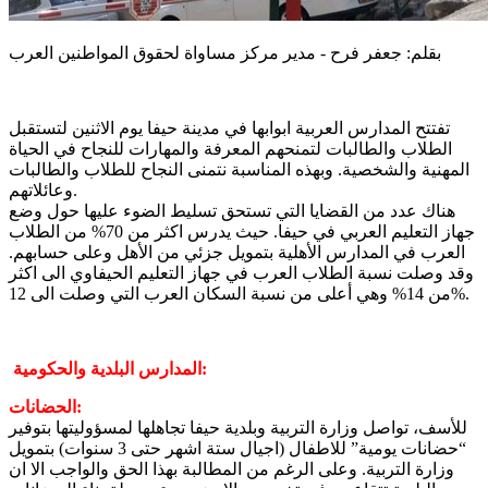
بقلم: جعفر فرح - مدير مركز مساواة لحقوق المواطنين العرب
تفتتح المدارس العربية ابوابها في مدينة حيفا يوم الاثنين لتستقبل
الطلاب والطالبات لتمنحهم المعرفة والمهارات للنجاح في الحياة
المهنية والشخصية. وبهذه المناسبة نتمنى النجاح للطلاب والطالبات
وعائلاتهم.
هناك عدد من القضايا التي تستحق تسليط الضوء عليها حول وضع
جهاز التعليم العربي في حيفا. حيث يدرس اكثر من 70% من الطلاب
العرب في المدارس الأهلية بتمويل جزئي من الأهل وعلى حسابهم.
وقد وصلت نسبة الطلاب العرب في جهاز التعليم الحيفاوي الى اكثر
من 14% وهي أعلى من نسبة السكان العرب التي وصلت الى 12%.
المدارس البلدية والحكومية:
الحضانات:
للأسف، تواصل وزارة التربية وبلدية حيفا تجاهلها لمسؤوليتها بتوفير
“حضانات يومية” للاطفال (اجيال ستة اشهر حتى 3 سنوات) بتمويل
وزارة التربية. وعلى الرغم من المطالبة بهذا الحق والواجب الا ان