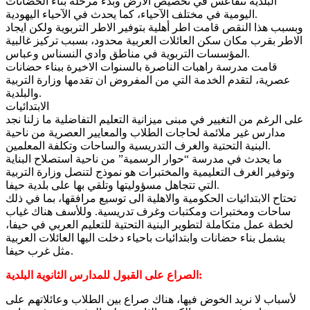
البلدية تتقاعس في تخصيص الارض وبدء مرحلة بناء الحضانات
اليومية في مختلف الآحياء، كما يحدث في الآحياء اليهودية.
وبسبب هذا النقص قامت اطر أهلية بتوفير الاطر التربوية ولكن ايجاد
الاطر بقرب مكان سكن العائلات العربية محدود، بسبب تركيز غالبية
المؤسسات التربوية في مناطق وادي النسناس وعباس.
قامت مدرسة راهبات الناصرة بالسنوات الاخيرة ببناء حضانات
عصرية، لتقدم الخدمة التي من المفروض ان تقدمها وزارة التربية
والبلدية.
الابتدائيات
على الرغم من التغيير في مبنى ميزانية التعليم التفاضلية ما زلنا نجد
مدارس غير ملائمة لحاجات الطلاب والمعايير العصرية من ناحية
البنية التحتية والغرف التدريسية والساحات وتكلفة المعلمين.
ما يحدث في مدرسة “حوار الرسمية” من ناحية استصلاح البناية
وتوفير الغرف التعليمية والمختبرات هو نموذج لتنصل وزارة التربية
التي تتجاهل مسؤوليتها وتلقي بها على بلدية حيفا.
تحتاح الابتدائيات الحكومية والاهلية الى توسيع مرافقها، بما في ذلك
ساحات ومختبرات ومكتبات وغرف تدريسية. وللأسف هناك غياب
لخطة عمل متكاملة لتطوير البنية التحتية للتعليم العربي في حيفا،
يشمل بناء حضانات وابتدائيات باحياء دخلت اليها العائلات العربية
مثل غرب حيفا.
الصراع على القبول للمدارس الثانوية البلدية:
لأسباب لا نريد الخوض فيها، هناك صراع بين الطلاب وعائلاتهم على