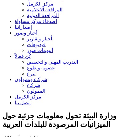
مركز الكرمل
المرافعة الاعلامية
المرافعة الدولية
أصدقاء مركز مساواة
إصداراتنا
أخبار وصور
أخبار وتقارير
فيديوهات
ألبومات صور
كُن فعالاً
التدريب المهني والتخصص
عضوية وتطوع
تبرع
شركاء وممولون
شركاء
الممولون
مركز الكرمل
إتصل بنا
وزارة البيئة تحول معلومات جزئية حول
الميزانيات المرصودة للبلدات العربية