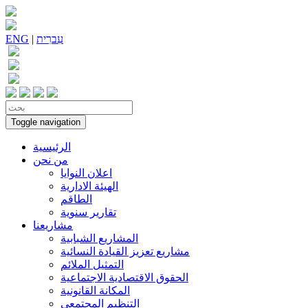
עִברִית
|
ENG
Toggle navigation
الرئيسية
من نحن
اعلان النوايا
الهيئة الادارية
الطاقم
تقارير سنوية
مشاريعنا
المشاريع الشبابية
مشاريع تعزيز القيادة النسائية
التمثيل الملائم
الحقوق الاقتصادية الاجتماعية
المكانة القانونية
التنظيم المجتمعي