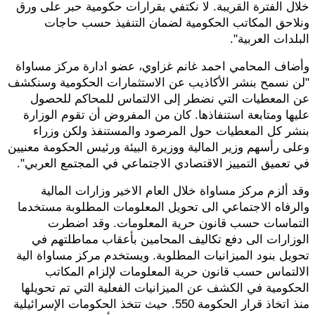
خلال الفترة القريبة. لا نكتفي بقرارات حكومية حبر على ورق
ونلاحق المكاتب الحكومية لضمان التنفيذ حسب حاجات
البلدات العربية".
وأضاف المحامي احمد غانم غزاوي، عضو ادارة مركز مساواة
"لن نسمح بنشر الأكاذيب عن الاستثمارات الحكومية وسنكشف
عن المعطيات التي نضطر إلى الالتماس للمحاكم للحصول
عليها ومتابعة استنفاذها. كان من المفروض أن تقوم الوزارة
بنشر كل المعطيات حول المرصود والمستنفذ ولكن وزراء
وعلى رأسهم وزير المالية ووزيرة البيئة ورئيس الحكومة معنيين
في تعميق التمييز الاقتصادي الاجتماعي في المجتمع العربي".
وقد ألزم مركز مساواة خلال العام الاخير وزارات المالية
والرفاه الاجتماعي الى تحويل المعلومات المطلوبة مستخدما
التماسات حسب قانون حرية المعلومات. وقد اضطرت
الوزارات الى دفع تكاليف المحامين بأعقاب مماطلتهم في
تحويل بنود الميزانيات المطلوبة. ويستخدم مركز مساواة الية
الالتماس حسب قانون حرية المعلومات لإلزام المكاتب
الحكومية في الكشف عن الميزانيات الفعلية التي تم تحويلها
منذ اتخاذ قرار الحكومة 550. حيث تتخذ الحكومات الإسرائيلية