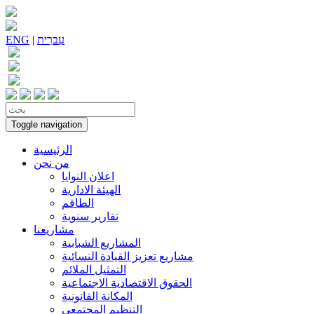
עִברִית
|
ENG
Toggle navigation
الرئيسية
من نحن
اعلان النوايا
الهيئة الادارية
الطاقم
تقارير سنوية
مشاريعنا
المشاريع الشبابية
مشاريع تعزيز القيادة النسائية
التمثيل الملائم
الحقوق الاقتصادية الاجتماعية
المكانة القانونية
التنظيم المجتمعي