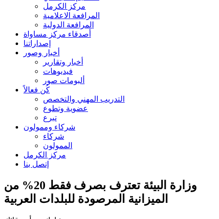
مركز الكرمل
المرافعة الاعلامية
المرافعة الدولية
أصدقاء مركز مساواة
إصداراتنا
أخبار وصور
أخبار وتقارير
فيديوهات
ألبومات صور
كُن فعالاً
التدريب المهني والتخصص
عضوية وتطوع
تبرع
شركاء وممولون
شركاء
الممولون
مركز الكرمل
إتصل بنا
وزارة البيئة تعترف بصرف فقط 20% من
الميزانية المرصودة للبلدات العربية