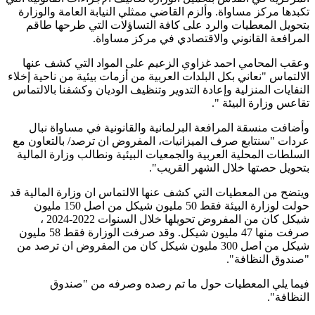
تكبدها مركز مساواة. وألزم القاضي ممثلي النيابة العامة والوزارة
بتحويل المعطيات والرد على كافة التساؤلات التي طرحها طاقم
المرافعة القانوني والاقتصادي في مركز مساواة.
وعقب المحامي احمد غزاوي الزعيم على المواد التي كشف عنها
الالتماس "نعاني بكل البلدات العربية من أزمات بيئية من ناحية إخلاء
النفايات المنزلية وإعادة التدوير وتنظيف الوديان وكشفنا بالالتماس
تقاعس وزارة البيئة ".
وأضافت منسقة المرافعة البرلمانية والقانونية في مساواة نبال
عردات "سنتابع صرف الميزانيات، المفروض ان ترصد/ بالتعاون مع
السلطات المحلية العربية والجمعيات البيئية ونطالب وزارة المالية
بتحويل حصتها خلال الشهر القريب".
ويتضح من المعطيات التي كشف عنها الالتماس ان وزارة المالية قد
حولت لوزارة البيئة فقط 50 مليون شيكل من اصل 150 مليون
شيكل كان من المفروض تحويلها خلال السنوات 2022-2024 ،
صرفت منها 47 مليون شيكل. وقد صرفت الوزارة فقط 58 مليون
شيكل من اصل 300 مليون شيكل كان من المفروض ان ترصد من
"صندوق النظافة".
فيما يلي المعطيات حول ما تم رصده وصرفه من "صندوق
النظافة".