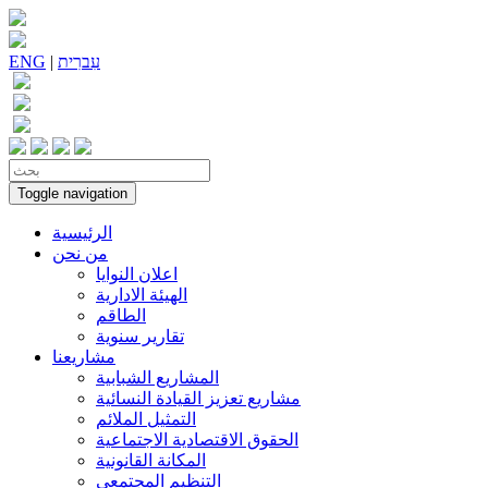
עִברִית
|
ENG
Toggle navigation
الرئيسية
من نحن
اعلان النوايا
الهيئة الادارية
الطاقم
تقارير سنوية
مشاريعنا
المشاريع الشبابية
مشاريع تعزيز القيادة النسائية
التمثيل الملائم
الحقوق الاقتصادية الاجتماعية
المكانة القانونية
التنظيم المجتمعي