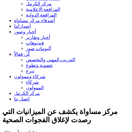
مركز الكرمل
المرافعة الاعلامية
المرافعة الدولية
أصدقاء مركز مساواة
إصداراتنا
أخبار وصور
أخبار وتقارير
فيديوهات
ألبومات صور
كُن فعالاً
التدريب المهني والتخصص
عضوية وتطوع
تبرع
شركاء وممولون
شركاء
الممولون
مركز الكرمل
إتصل بنا
مركز مساواة يكشف عن الميزانيات التي
رصدت لإغلاق الفجوات الصحية