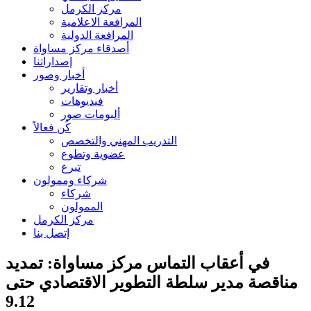
مركز الكرمل
المرافعة الاعلامية
المرافعة الدولية
أصدقاء مركز مساواة
إصداراتنا
أخبار وصور
أخبار وتقارير
فيديوهات
ألبومات صور
كُن فعالاً
التدريب المهني والتخصص
عضوية وتطوع
تبرع
شركاء وممولون
شركاء
الممولون
مركز الكرمل
إتصل بنا
في أعقاب التماس مركز مساواة: تمديد
مناقصة مدير سلطة التطوير الاقتصادي حتى
9.12