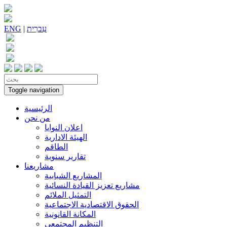
עִברִית
|
ENG
Toggle navigation
الرئيسية
من نحن
اعلان النوايا
الهيئة الادارية
الطاقم
تقارير سنوية
مشاريعنا
المشاريع الشبابية
مشاريع تعزيز القيادة النسائية
التمثيل الملائم
الحقوق الاقتصادية الاجتماعية
المكانة القانونية
التنظيم المجتمعي