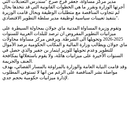
مدير مركز مساواة، جعفر فرح صرح "سندرس التعديلات التي
أجرتها الوزارة ونقرر ما هي الخطوات القانونية التي قد نتخذها بحال
لم تتجاوب المناقصة مع متطلبات الوظيفة وبحال قامت الوزيرة
بتنفيذ تعيينات سياسية لوظيفة مدير سلطة التطوير الاقتصادي".
وتقوم وزيرة المساواة المدنية ماي جولان بمحاولة السيطرة على
ميزانيات التطوير المفروض ان ترصد للبلدات العربية للسنوات
2025-2026 وتحويلها الى الشرطة. ويرفض مركز مساواة محاولات
ماي جولان ويطالب وزارة المالية و المكاتب الحكومية برصد الأموال
للتطوير وعدم تحويلها للوزير ايتمار بن جفير والذي حصل في
السنوات الأخيرة على ميزانيات هائلة، ولا يقوم باستغلالها بمكافحة
العنف والجريمة.
وقد قامت النيابة العامة والوزارة بالمراوغة بالمسار القضائي، بهدف
مواصلة نشر المناقصة على الرغم من انها لا تستوفي المطلوب
لإدارة ميزانيات حكومية بحجم جدي.