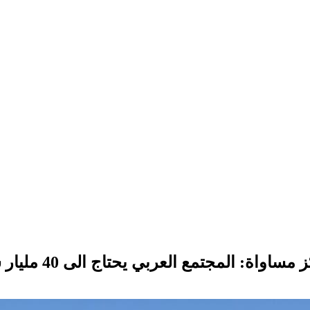
واة: المجتمع العربي يحتاج الى 40 مليار شيكل من ميزانية التطوير الحكومية لعام 2026