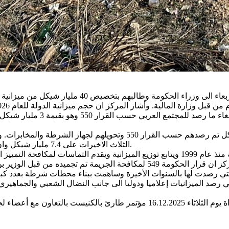
لتطوير البنية التحتية. وأشار 
وزيرة المساواة المدنية ماي جولان تقترح السيطرة على 3 مليار شيكل تم
الثلاث الاخيرات على 7.4 مليار شيكل وان الشرطة لم تتمكن حتى الان من تجنيد عدد كافي من رجال الشرطة.
ويتابع مركز مساواة المرصود للمجتمع العربي من ميزانية الدولة منذ عام 1999 ويتابع توزيع
الشرطة لا يتجاوز ال 1% من ميزانية التطوير الحكومية. وأشار المركز ان قرار ال
ي رصد الميزانيات إعلاميا ودوليا الى جانب النضال الشعبي والجماهير