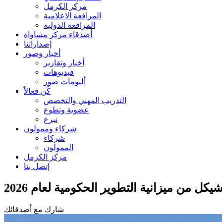
مركز الكرمل
المرافعة الاعلامية
المرافعة الدولية
أصدقاء مركز مساواة
إصداراتنا
أخبار وصور
أخبار وتقارير
فيديوهات
ألبومات صور
كُن فعالاً
التدريب المهني والتخصص
عضوية وتطوع
تبرع
شركاء وممولون
شركاء
الممولون
مركز الكرمل
إتصل بنا
شارك مع أصدقائك