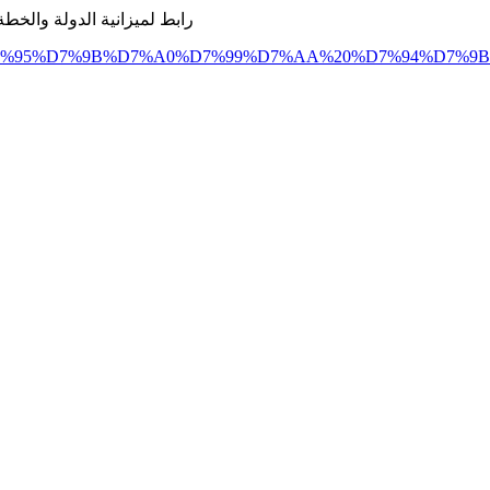
رابط لميزانية الدولة والخطة الاقتصادية للحكومة للعام 2026 التي ناقشتها الحكومة يوم 4.12.2025
7%94%D7%AA%D7%95%D7%9B%D7%A0%D7%99%D7%AA%20%D7