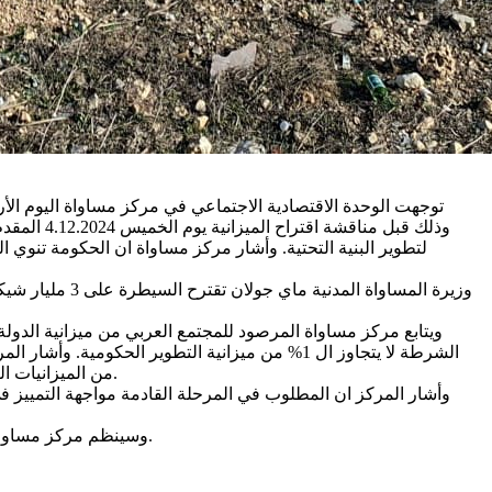
من الميزانيات التي رصدت لها بالسنوات الأخيرة وساهمت ببناء محطات شرطة بعدد كبير من البلدات العربية ومنها جسر الزرقاء، كفركنا، طمرة، كفرياسيف.
وأشار المركز ان المطلوب في المرحلة القادمة مواجهة التمييز ف
وسينظم مركز مساواة يوم الثلاثاء 16.12.2025 مؤتمر طارئ بالكنيست بالتعاون مع أعضاء لجنة المالية البرلمانية د. احمد طيبي، عايدة توما سليمان وايمان خطيب.