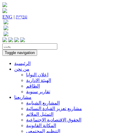
עִברִית
|
ENG
Toggle navigation
الرئيسية
من نحن
اعلان النوايا
الهيئة الادارية
الطاقم
تقارير سنوية
مشاريعنا
المشاريع الشبابية
مشاريع تعزيز القيادة النسائية
التمثيل الملائم
الحقوق الاقتصادية الاجتماعية
المكانة القانونية
التنظيم المجتمعي