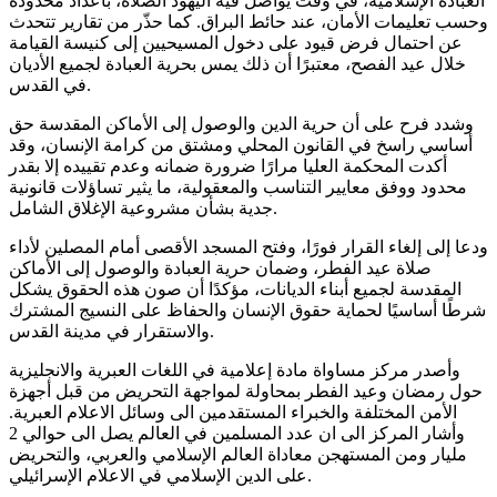
العبادة الإسلامية، في وقت يواصل فيه اليهود الصلاة، بأعداد محدودة
وحسب تعليمات الأمان، عند حائط البراق. كما حذّر من تقارير تتحدث
عن احتمال فرض قيود على دخول المسيحيين إلى كنيسة القيامة
خلال عيد الفصح، معتبرًا أن ذلك يمس بحرية العبادة لجميع الأديان
في القدس.
وشدد فرح على أن حرية الدين والوصول إلى الأماكن المقدسة حق
أساسي راسخ في القانون المحلي ومشتق من كرامة الإنسان، وقد
أكدت المحكمة العليا مرارًا ضرورة ضمانه وعدم تقييده إلا بقدر
محدود ووفق معايير التناسب والمعقولية، ما يثير تساؤلات قانونية
جدية بشأن مشروعية الإغلاق الشامل.
صلاة عيد الفطر، وضمان حرية العبادة والوصول إلى الأماكن
المقدسة لجميع أبناء الديانات، مؤكدًا أن صون هذه الحقوق يشكل
شرطًا أساسيًا لحماية حقوق الإنسان والحفاظ على النسيج المشترك
والاستقرار في مدينة القدس.
وأصدر مركز مساواة مادة إعلامية في اللغات العبرية والانجليزية
حول رمضان وعيد الفطر بمحاولة لمواجهة التحريض من قبل أجهزة
الأمن المختلفة والخبراء المستقدمين الى وسائل الاعلام العبرية.
وأشار المركز الى ان عدد المسلمين في العالم يصل الى حوالي 2
مليار ومن المستهجن معاداة العالم الإسلامي والعربي، والتحريض
على الدين الإسلامي في الاعلام الإسرائيلي.