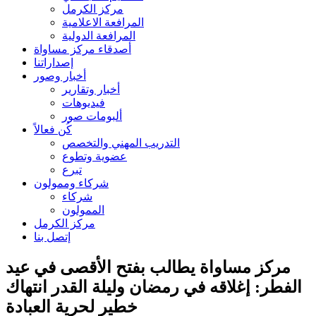
مركز الكرمل
المرافعة الاعلامية
المرافعة الدولية
أصدقاء مركز مساواة
إصداراتنا
أخبار وصور
أخبار وتقارير
فيديوهات
ألبومات صور
كُن فعالاً
التدريب المهني والتخصص
عضوية وتطوع
تبرع
شركاء وممولون
شركاء
الممولون
مركز الكرمل
إتصل بنا
مركز مساواة يطالب بفتح الأقصى في عيد
الفطر: إغلاقه في رمضان وليلة القدر انتهاك
خطير لحرية العبادة