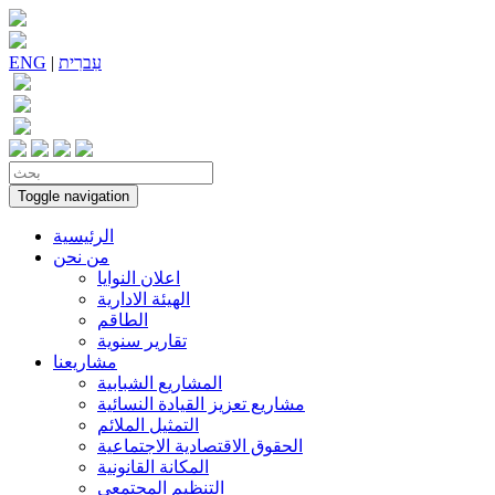
עִברִית
|
ENG
Toggle navigation
الرئيسية
من نحن
اعلان النوايا
الهيئة الادارية
الطاقم
تقارير سنوية
مشاريعنا
المشاريع الشبابية
مشاريع تعزيز القيادة النسائية
التمثيل الملائم
الحقوق الاقتصادية الاجتماعية
المكانة القانونية
التنظيم المجتمعي