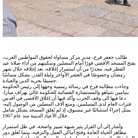
طالب جعفر فرح، مدير مركز مساواة لحقوق المواطنين العرب،
بفتح المسجد الأقصى فورًا أمام المصلين وتمكينهم من أداء صلاة عيد
الفطر فيه، محذرًا من أن استمرار إغلاقه، بعد إغلاقه خلال شهر
رمضان وخصوصًا في العشر الأواخر وليلة القدر، يشكل مساسًا
جسيمًا بحرية الدين والعبادة.
وجاءت مطالبة فرح في رسالة رسمية وجهها إلى رئيس الحكومة
بنيامين نتنياهو والمستشارة القضائية للحكومة غالي بهراف ميارا،
دعا فيها الى وقف الحرب وأكد فيها أن إغلاق الأقصى في أقدس
فترات العام لدى المسلمين، ومنع آلاف المصلين من الوصول إليه،
يمثل إجراءً استثنائيًا غير مسبوق، إذ لم يُغلق المسجد بشكل شامل
خلال الأعياد الدينية منذ عام 1967.
مظاهر الحياة العامة وفتح أماكن العمل والترفيه، بينما تُغلق دور