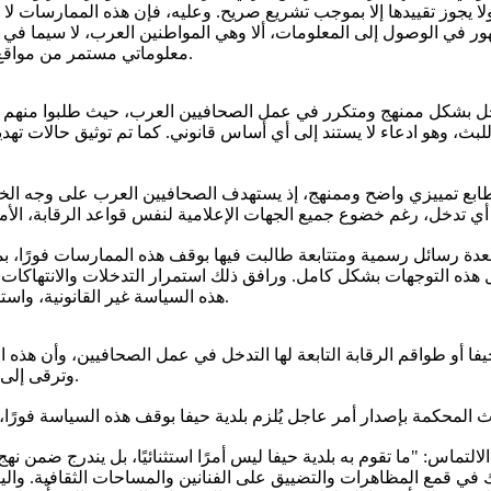
 يجوز تقييدها إلا بموجب تشريع صريح. وعليه، فإن هذه الممارسات ل
في الوصول إلى المعلومات، ألا وهي المواطنين العرب، لا سيما في ال
معلوماتي مستمر من مواقع مركزية كمدينة حيفا، والتي تعتبر مدينة مركزية لسكان شمالي البلاد.
خل بشكل ممنهج ومتكرر في عمل الصحافيين العرب، حيث طلبوا منهم ا
، وهو ادعاء لا يستند إلى أي أساس قانوني. كما تم توثيق حالات تهديد 
طابع تمييزي واضح وممنهج، إذ يستهدف الصحافيين العرب على وجه الخ
 هذه التوجهات بشكل كامل. ورافق ذلك استمرار التدخلات والانتهاكات 
هذه السياسة غير القانونية، واستخفافًا فاضحًا بالحقوق الأساسية للصحافيين وبواجبات السلطة المحلية.
حيفا أو طواقم الرقابة التابعة لها التدخل في عمل الصحافيين، وأن هذه ا
وترقى إلى انتهاك مباشر لحقوق دستورية أساسية للصحافيين والمواطنين العرب.
لتماس: "ما تقوم به بلدية حيفا ليس أمرًا استثنائيًا، بل يندرج ضمن ن
 في قمع المظاهرات والتضييق على الفنانين والمساحات الثقافية. واليو