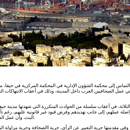
لتماس إلى محكمة الشؤون الإدارية في المحكمة المركزية في حيفا، مط
 الثلاثة، في أعقاب سلسلة من الحوادث المتكررة التي شهدتها مدينة حيفا
صلة عملهم، إلى جانب تهديدهم وفرض قيود غير قانونية عليهم، رغم تأكي
البث، وأن عمل الصحافيين يخضع فقط لقواعد الرقابة السارية على جميع وسائل الإعلام.
وفي مقدمتها حرية التعبير عن الرأي، حرية االصحافة وحرية مزاولة الم