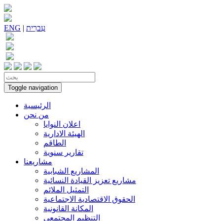
עִברִית
|
ENG
Toggle navigation
الرئيسية
من نحن
اعلان النوايا
الهيئة الادارية
الطاقم
تقارير سنوية
مشاريعنا
المشاريع الشبابية
مشاريع تعزيز القيادة النسائية
التمثيل الملائم
الحقوق الاقتصادية الاجتماعية
المكانة القانونية
التنظيم المجتمعي