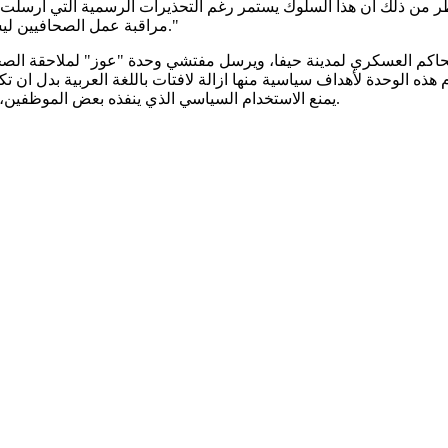
من ذلك أن هذا السلوك يستمر رغم التحذيرات الرسمية التي أُرسلت إليها
مراقبة عمل الصحافيين ليست من صلاحيات البلدية، ولن نقبل باستمرار هذا التدخل غير القانوني."
لحاكم العسكري لمدينة حيفا، ويرسل مفتشي وحدة "عوز" لملاحقة الصح
ه الوحدة لأهداف سياسية منها ازالة لافتات باللغة العربية بدل ان تك
يمنع الاستخدام السياسي الذي ينفذه بعض الموظفين، تجاه الصحفيين العرب بشكل خاص وتجاه المصالح العربية بشكل عام.