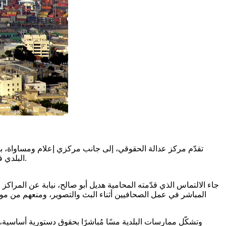
تقدّم مركز عدالة الحقوقي، إلى جانب مركزي إعلام ومساواة، با
البلدي في عمل الصحافيين العرب داخل المدينة، وذلك في أعقاب الانتهاكات المتواصلة بحقهم خلال فترة الحرب الحالية، والتي بدأت يوم 28.02.2026.
جاء الالتماس الذي قدّمته المحامية هديل أبو صالح، نيابة عن المراكز
المباشر في عمل الصحافيين أثناء البث والتصوير، ومنعهم من موا
وتشكّل ممارسات البلدية مسًا مُباشرًا بحقوق دستورية أساسية، 