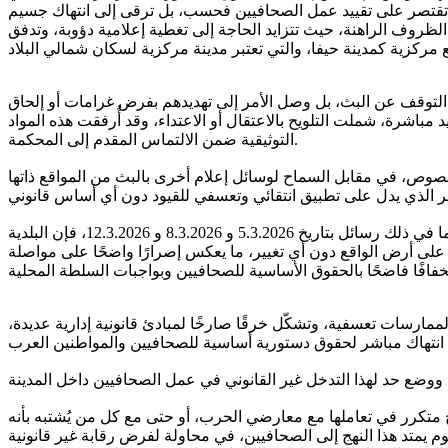
ا تقتصر على تقييد عمل الصحافيين فحسب، بل ترقى إلى انتهاك جسيم
ظروف الراهنة، حيث تتزايد الحاجة إلى تغطية إعلامية دؤوبة، وتدفق
لتوقف عن البث، بل وصل الأمر إلى تهديدهم بفرض غرامات أو إلحاق
مباشرة، شملت التلويح بالاعتقال أو الاعتداء، وقد أُرفقت هذه المواد
التوثيقية ضمن الالتماس المقدم إلى المحكمة.
صوص، في مقابل السماح لوسائل إعلام أخرى بالبث من المواقع ذاتها
على الرغم من أن المؤسسات الثلاث كانت قد توجّهت إلى بلدية حيفا بعدة رسائل رسمية ومتتابعة طالبت فيها بوقف هذه الممارسات فورًا، بما في ذلك رسائل بتاريخ 5.3.2026 و 8.3.2026 و 12.3.2026، فإن البلدية
على أرض الواقع دون أي تغيير، ما يعكس إصرارًا واضحًا على مواصلة
لممارسات تعسفية، وتشكّل خرقًا صارخًا لمبادئ قانونية إدارية عديدة،
هج متكرر في تعاملها مع معارضي الحرب، أو حتى مع كل من يُشتبه بأنه
م يمتد هذا النهج إلى الصحافيين، في محاولة لفرض رقابة غير قانونية