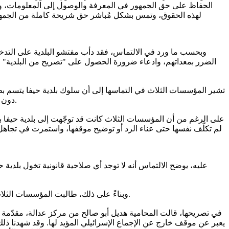
الحفاظ على حق الجمهور في المعرفة والوصول إلى المعلومات، ولا
لهذه الحقوق، وتمس بشكل مُباشر حق شريحة كاملة من الجمهور 
وبحسب ما ورد في الالتماس، فقد دأب مفتشو البلدية على التد
الضرر بمعداتهم، وادعاء ضرورة الحصول على "تصريح من البلدية" للبث
تشير المؤسسات الثلاث في التماسها إلى أن سلوك بلدية حيفا يتسم ب
دون أي تدخل، رغم خضوع جميع الجهات الإعلامية لنفس قواعد الرقابة، الأمر الذي يدل على تطبيق انتقائي وتعسفي للقيود دون أي أساس قانوني.
لم تكلّف نفسها حتى عناء الرد أو توضيح موقفها، واستمرت في تجاهل
عليه، يوضح الالتماس أنه لا توجد أي صلاحية قانونية تخول بلدية 
وبناءً على ذلك، طالبت المؤسسات الثلاث المحكمة بإصدار أمر عاجل يُلزم بلدية حيفا بوقف هذه السياسة فورًا، ووضع حد لهذا التدخل غير القانوني في عمل الصحافيين داخل المدينة.
في تصريحها، قالت المحامية هديل أبو صالح من مركز عدالة، مقدّمة الا
يعبر عن موقف خارج عن الإجماع الإسرائيلي المؤيد لها. وقد شهدنا ذلك