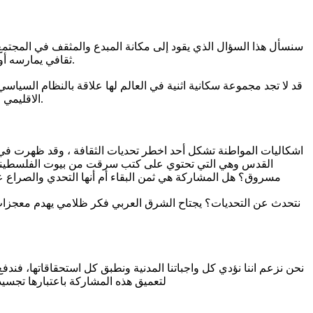
سنسأل هذا السؤال الذي يقود إلى مكانة المبدع والمثقف في المجتمع 
ثقافي يمارسه أولئك الذين يرفضون كل ما هو جديد وحداثي ومختلف في الفن والأدب والفكر) وسؤال السلطة يقود إلى سؤال العلاقة بالنظام السياسي القائم.
قد لا تجد مجموعة سكانية اثنية في العالم لها علاقة بالنظام السيا
الاقليمي ، وهي الأصلانية ومحكومة كأقلية بيد أكثرية معظمها من المهاجرين، ولها الوطن، أما الدولة فليست لها وهم لهم الدولة وأما الوطن فليس لهم.
اشكاليات المواطنة تشكل أحد اخطر تحديات الثقافة ، وقد ظهرت في ال
القدس وهي التي تحتوي على كتب سرقت من بيوت الفلسطينيين
مسروق؟ هل المشاركة هي ثمن البقاء أم أنها التحدي والصراع عل
نتحدث عن التحديات؟ يجتاح الشرق العربي فكر ظلامي يهدم معجزات ث
نحن نزعم اننا نؤدي كل واجباتنا المدنية ونطبق كل استحقاقاتها، فندف
لتعميق هذه المشاركة باعتبارها تجسيد