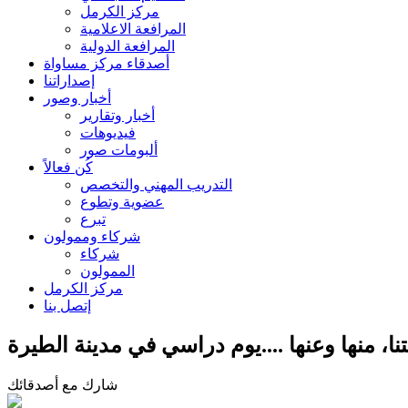
مركز الكرمل
المرافعة الاعلامية
المرافعة الدولية
أصدقاء مركز مساواة
إصداراتنا
أخبار وصور
أخبار وتقارير
فيديوهات
ألبومات صور
كُن فعالاً
التدريب المهني والتخصص
عضوية وتطوع
تبرع
شركاء وممولون
شركاء
الممولون
مركز الكرمل
إتصل بنا
تنا، منها وعنها ....يوم دراسي في مدينة الطيرة
شارك مع أصدقائك