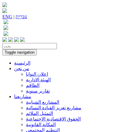
עִברִית
|
ENG
Toggle navigation
الرئيسية
من نحن
اعلان النوايا
الهيئة الادارية
الطاقم
تقارير سنوية
مشاريعنا
المشاريع الشبابية
مشاريع تعزيز القيادة النسائية
التمثيل الملائم
الحقوق الاقتصادية الاجتماعية
المكانة القانونية
التنظيم المجتمعي