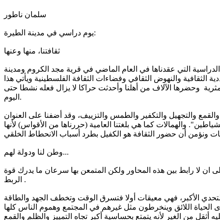
سلمان ناطور
يوم دراسي في مدينة الطيرة:
ثقافتنا، منها وعنها
رار لأيامنا الدراسية التي عقدناها في العام الماضي في قرية مجد الكروم ومدينة
ية الثقافية والنهوض الثقافي وفضاءات الثقافة الفلسطينية ويأتي هذا
ومثرية وحضرها الآلاف من أهلنا وأحدثت حراكا لا يزال فعله نشطا حتى
اليوم.
ل والقمع والتجهيل والتكفير والطمس والتزييف، وقد أضفنا على العنوان
طين". والهمالات كما هي بلغتنا العامية (حررناها من الأقواس) لأنها
وطن لنا ودولة لهم...
 ان لا رابط بين هذه المحاور ولكن المتمعن بها سرعان ما يدرك قوة
الربط .
ل التحدي الأكبر، فهي معيقات أولا فتسرق الوقت وتخطف الجهد والطاقة
ى الحياة اللائق وينخرطون مثل غيرهم في المجتمع وهموم الناس كلها