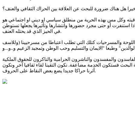
يرا هل هناك ضرورة للبحث عن العلاقة بين الحراك الثقافي والعنف؟
أخلاقيته وكل مس بهذه الحرية من منطلق سياسي او ديني او اجتماعي هو
ذا استنفرت أو حتى مجرد حضورها وانتشارها وتأثيرها يجعلها تستوطن
في الحيز الذي قد يحتله العنف.
ى واللوحة والمسرحيات كتلك التي تطلب اعتباطا من مسرحيينا (وللاسف
والفاسدون والمفسدون والناشرون الحرامية والناكرون للحقوق الملكية
 البحث فستكون الخدمة مضاعفة. نكون التقينا لقاء ثقافيا آخر ونكون
أثرنا حراكا جديدا يضع بعض النقاط على الحروف.