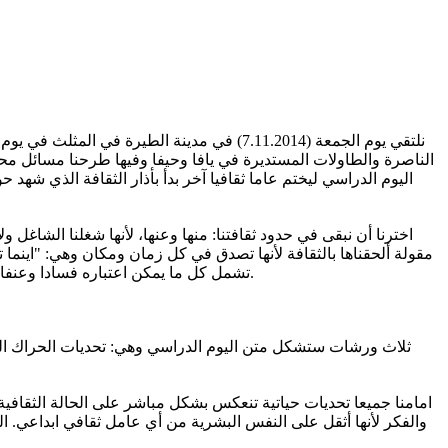
نلتقي يوم الجمعة (7.11.2014) في مدينة الطي
الناصرة والطاولات المستديرة في يافا وحيفا وفيها طرحنا مسائل محور
اليوم الدراسي ليختم عاما ثقافيا آخر بدأ بأذار الثقافة الذي شه
اخترنا أن نبقى في حدود ثقافتنا: منها وعنها، لأنها شغلنا الشاغل
مقولة ألحقناها بالثقافة لأنها تصدق في كل زمان ومكان وهي: "اينما 
تشمل كل ما يمكن اعتباره فسادا وعنفا وشرا وسوء وتسفيها وتخوينا ومزايدات وتحريضا وتجريحا ومسا بالكرامات ونؤمن أن حضور الثقافة هو الكفيل بطرد أسباب الانحطاط الخلقي.
ثلاث ورشات ستشكل متن اليوم الدراسي وهي: تحديات الحراك الثقا
امامنا جميعا تحديات حياتية تنعكس بشكل مباشر على الحالة الثقافية
والفكر لأنها أثقل على النفس البشرية من أي عامل ثقافي ابداعي. 