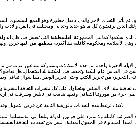
، ثم يأتي التحدي الآخر والذي لا يقل خطورة وهو القمع السلطوي السي
سي الذي يحكمها كما هي المجموعة الفلسطينية التي تعيش في ظل الدولة ا
ايام الاخيرة واحدة من هذه الاشكالات بمشاركة مبدعين عرب في ندوات 
 في القدس عام النكبة وتحفظ في المكتبة بلا استعمال. هل نقاطع؟ 
ى التحرير، من تحرير الكتب وحتى تحرير الوطن. هذا سؤال ثقافي ويمك
قافية منذ الاف السنين ويتطاول على كل منجزات الثقافة البشرية وف
هي جزء من موروثنا الثقافي وقبلها هدمت في نابلس وسرقت في اريحا وسبسطية. هذه تحديات وعلينا أن نضعها أمامنا لنعرف كيف نواجهها.
كيف ترتبط هذه التحديات بالورشة الثانية عن فرص التمويل وقد اخترنا أن تكون المساءلة موجهة للنظام لفحص استحقاقات المواطنة.
ع الضرائب كاملة ولا نتمرد على قوانين الدولة ونلجأ إلى مؤسساتها الم
ا لمبدأ المساواة في الحقوق المدنية، أليس من تحديات الثقافة الفلسط