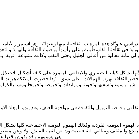
رة في المثلث في يوم دراسي عنونّاه هذه المرة ب "ثقافتنا، منها وعنها"، وهو استم
ية في ثقافتنا الفلسطينية وعلى رأسها موضوع الثقافة والهوية والتعدد
د حوالي مائة فعالية من أعالي الجليل وحتى النقب وكانت متنوعة ، ثرية 
 ولأنها تشكل كياننا الحضاري والابداعي المتمرد على كافة أشكال الاحتلا
تحضر الثقافة تهرب الهمالات" على نسق : "إذا حضرت الملائكة هربت الشيا
في وفرص التمويل والثقافة في مواجهة العنف، وقد يبدو للوهلة الاولى
. الهموم اليومية الفردية وكذلك الهموم اليومية الاجتماعية كلها تشك
المبدع والمثقف ومتلقي الثقافة يبحثون عن لقمة العيش اولا وعن مستو
هي همومهم وقد يكون وقعها عليه أثقل من الغير لأنه يتمتع بحساسية أكبر تجاه التمييز والظلم والقمع.