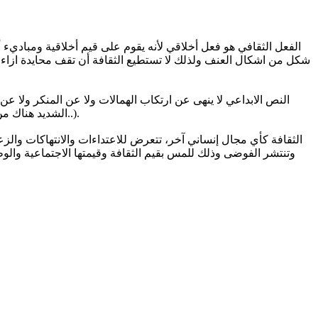
الفعل الثقافي هو فعل أخلاقي لأنه يقوم على قيم أخلاقية ومباديء 
شكل من اشكال العنف ولذلك لا تستطيع الثقافة أن تقف محايدة ازاء ا
النص الابداعي لا ينهى عن ارتكاب الهمالات ولا عن المنكر ولا 
الشديد هناك من يستجيب) لتقديم "مسرحية لحملة مكافحة المخدرات" أو عن "رضى الوالدين" وطبعا "الايمان والتسليم وحب الوطن وتمجيد الزعيم و..و...و..).
الثقافة كأي مجال إنساني آخر، تتعرض للاعتداءات والانتهاكات والز
وتنتشر الفوضى وذلك للمس بقيم الثقافة وقيمتها الاجتماعية والو