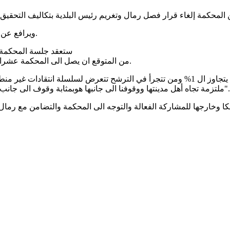
ويرافع عن رمال كل من المحامين عنان ابور رحمون ،جواد قاسم وسامح عراقي.
ستعقد جلسة المحكمة يوم الاثنين ا
من المتوقع ان يصل الى المحكمة عشرات من سكان المدينة وعضوات عربيات في السلطات المحلية العربية.
واشار المحامي عنان ابو رحمون "التمثيل السياسي للنساء متدني ولا يتجاوز ال 1% ومن تتجرأ 
ملتزمة تجاه أهل مدينتها ووقوفنا الى جانبها هوبمثابة وقوف الى جانب التمثيل النسائي في السلطات المحلية العربية وفي البلدات المختلطة".