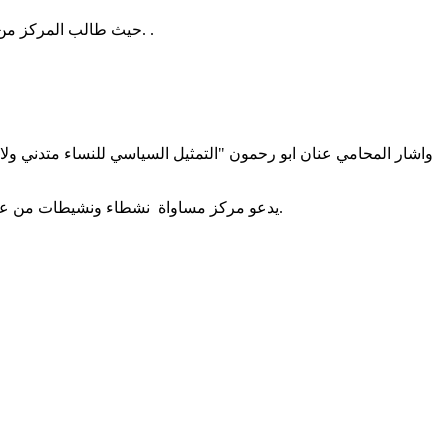
حيث طالب المركز من المحكمة إلغاء قرار فصل رمال وتغريم رئيس البلدية بتكاليف التحقيق والاجراءات القانونية التي تم تنفيذها ضد المحامية وعضو البلدية رمّال. .
يدعو مركز مساواة نشطاء ونشيطات من عكا وخارجها للمشاركة الفعالة والتوجه الى المحكمة والتضامن مع رمال ومع كافة النساء اللواتي قررن المشاركة في الحياة السياسية العامة.