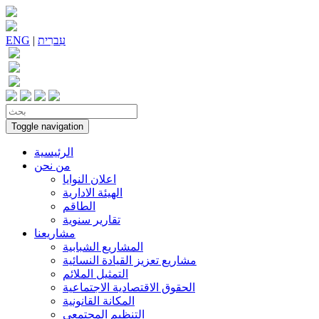
עִברִית
|
ENG
Toggle navigation
الرئيسية
من نحن
اعلان النوايا
الهيئة الادارية
الطاقم
تقارير سنوية
مشاريعنا
المشاريع الشبابية
مشاريع تعزيز القيادة النسائية
التمثيل الملائم
الحقوق الاقتصادية الاجتماعية
المكانة القانونية
التنظيم المجتمعي