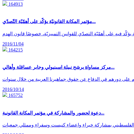
164913
مؤتمر المكانة القانونيّة يؤكّد على أهمّيّة التّصدّي...
2016/11/04
164215
مركز مساواة يرشح نبيلة اسبنيولي وجابر عساقلة وأهالي...
2016/10/14
165752
دعوة لحضور والمشاركة في مؤتمر المكانة القانونية...