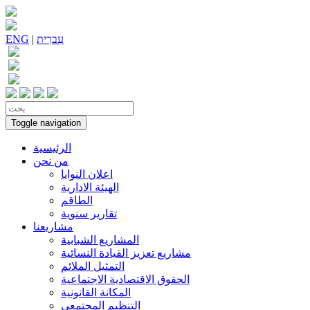
עִברִית
|
ENG
Toggle navigation
الرئيسية
من نحن
اعلان النوايا
الهيئة الادارية
الطاقم
تقارير سنوية
مشاريعنا
المشاريع الشبابية
مشاريع تعزيز القيادة النسائية
التمثيل الملائم
الحقوق الاقتصادية الاجتماعية
المكانة القانونية
التنظيم المجتمعي