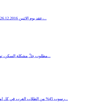
عقد يوم الاثنين 26.12.2016 النائب عبد الحكيم حاج اجتماعا خاصا مع المديرة العامة لوزارة القضاء ايمي بالمور وطاقمها المسؤول عن عملية تسجيل الاراضي في الطابو،...
مطلوب حلّ مشكلة السكن، توفير فرص عمل للنساء والشباب، السماح لضحايا قانون المواطنة بالعمل، تنظيم السيولة النقدية وعمل المصارف في المجتمع العربي وتوفير...
رسوب 45% من الطلاب العرب في كل امتحانات "البيزا" العالمية (مقارنة ب 12% من الطلاب اليهود) وفشل 64% من الطلاب العرب في امتحان الرياضيات و 56% في امتحان القراءة...