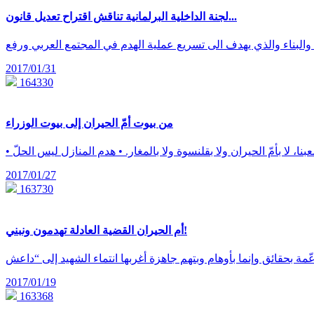
لجنة الداخلية البرلمانية تناقش اقتراح تعديل قانون...
2017/01/31
164330
من بيوت أمّ الحيران إلى بيوت الوزراء
2017/01/27
163730
أم الحيران القضية العادلة تهدمون ونبني!
2017/01/19
163368