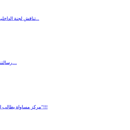
تناقش لجنة الداخلية البرلمانية يوم الاثنين الموافق 30.1.2017 اقتراح تعديل قانون التخطيط والبناء والذي يهدف الى تسريع عملية الهدم في المجتمع العربي ورفع...
• رسالتنا للحكومة الاسرائيلية وللشرطة الإسرائيلية: نحن لا نسمح بالاستفراد بشعبنا، لا بأمّ الحيران ولا بقلنسوة ولا بالمغار. • هدم المنازل ليس الحلّ....
مركز مساواة يطالب الصحفيين بالتحقق من رواية الشرطة ومن تصريحات أردان لأنها غير مدعّمة بحقائق وإنما بأوهام وبتهم جاهزة أغربها انتماء الشهيد إلى “داعش”!!!