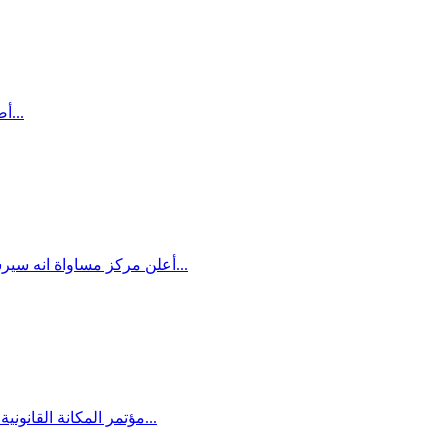
أصدر مركز مساواة بيانًا تلخيصيًّا لمؤتمر المكانة القانونيّة للجماهير العربية يؤكّد فيه على أهمّيّة التصدّي للقوانين التمييزيّة، خصوصًا قانون الهدم...
أعلن مركز مساواة انه سيرشح عددا من النشطاء الحقوقيين لجائزة دولية لحقوق الانسان تقديرا لهم على دورهم في الدفاع عن حقوق جماهيرنا العربية من خلال سنوات...
مؤتمر المكانة القانونية منصة للحوار والتعلم والتشبيك حول المكانة القانونية لمجتمعنا العربي الفلسطيني بمشاركة خبراء واعضاء كنيست وسفراء وممثلي جمعيات...