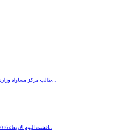
طالب مركز مساواة وزارة الماليّة بتخصيص 6.4 مليارات شيكل من ميزانيّة 2017 لتطوير البنى التحتية وسدّ الفجوات في تخصيص الميزانيات العادلة، وذلك خلال اجتماع...
ناقشت اليوم الاربعاء 9.11.2016 لجنة حقوق اﻻنسان في البرلمان اﻻوروبي وبمبادرة مركز مساواة سياسة هدم القرى والمنازل من قبل الحكومة الاسرائيلية في النقب.