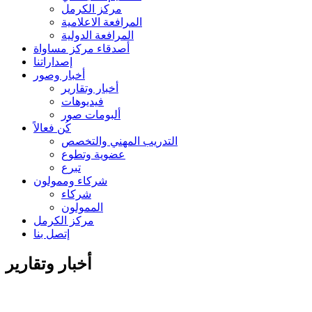
مركز الكرمل
المرافعة الاعلامية
المرافعة الدولية
أصدقاء مركز مساواة
إصداراتنا
أخبار وصور
أخبار وتقارير
فيديوهات
ألبومات صور
كُن فعالاً
التدريب المهني والتخصص
عضوية وتطوع
تبرع
شركاء وممولون
شركاء
الممولون
مركز الكرمل
إتصل بنا
أخبار وتقارير