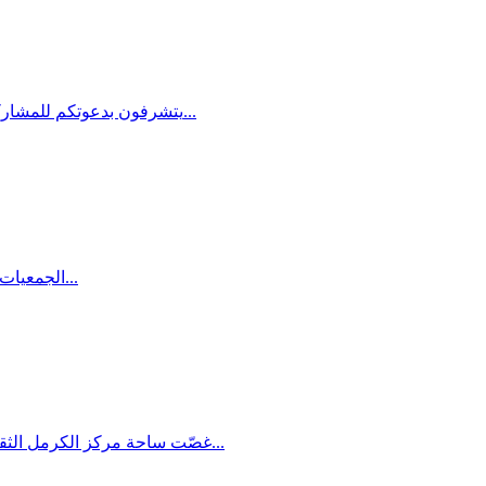
يتشرفون بدعوتكم للمشاركة في ورشة عمل قانونية لمناقشة • قانون التخطيط والبناء الجديد – المصادق عليه ضمن قانون التسويات 11.2015. • اقتراح قانون التخطيط...
الجمعيات العربية تعاني تاريخياً من الملاحقة والتمييز في تخصيص الموارد المالية والتسهيلات الضريبية والقانون الجديد يحاول تعميق قمع حرية التنظيم...
غصّت ساحة مركز الكرمل الثقافي التربوي الحقوقي في مدينة حيفا، يوم الأحد 3.7.2016، بعدد كبير من أصدقاء وعائلة الكاتب الراحل سلمان ناطور، وذلك في لقاء خاص تم...