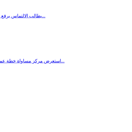
يطالب الالتماس برفع حجم الميزانيات المخصصة للثقافة العربية والتي لا تتجاوز 3% وبتعيين عرب في مواقع اتخاذ القرارات في كافة المجالات الثقافية وعلى بلورة...
استعرض مركز مساواة خطة عمل لمواجهة قانون "كمينتس" وسياسة توسيع هدم المنازل وملاحقة الجماهير العربية بسبب البناء خلال مؤتمر "الارض والمسكن" والذي عقده...