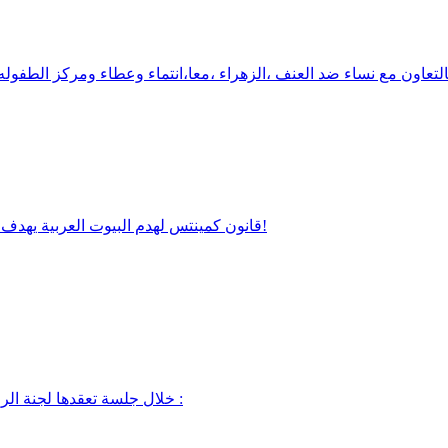
قانون كمينتس لهدم البيوت العربية يهدف الى ضرب الوجود العربي في البلاد واستحداث تقييدات قانونية خطيرة!
خلال جلسة تعقدها لجنة الرفاه الاجتماعي اليوم الاثنين 18 تموز حول الفقر والصحة وميزانية 2017 :