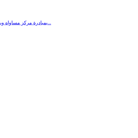
بمبادرة مركز مساواه وبالتعاون مع نساء ضد العنف ،الزهراء ،معا،انتماء وعطاء ومركز الطفوله سيعلن ابتداء من الاول من شهر اب عن حملة من اجل تشغيل النساء...