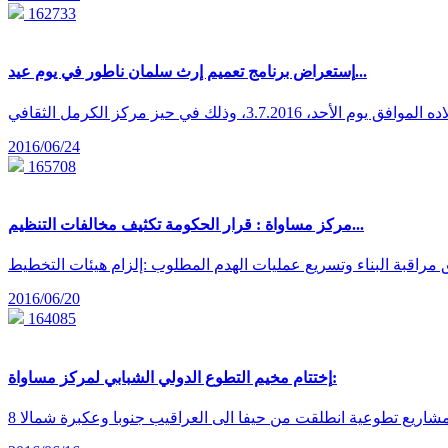
162733
إستعراض برنامج تعميم إرث سلمان ناطور في يوم عيد...
2016/06/24
165708
مركز مساواة : قرار الحكومة تكثيف مخالفات التنظيم...
2016/06/20
164085
إختتام مخيم التطوع الدولي الشبابي لمركز مساواة:
 مشاريع تطوعية انطلقت من حيفا الى العراقيب جنوبا وعكبرة شمالا