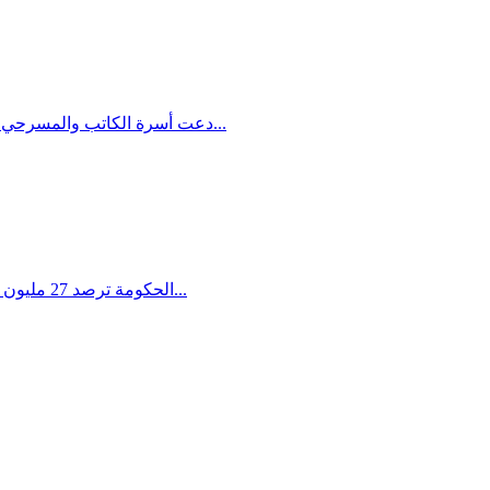
دعت أسرة الكاتب والمسرحي الراحل سلمان ناطور أصدقاءه وزملاءه الى لقاء خاص بمناسبة عيد ميلاده الموافق يوم الأحد، 3.7.2016، وذلك في حيز مركز الكرمل الثقافي...
الحكومة ترصد 27 مليون شيكل لتنفيذ القرار عام 2016 وتعلن عن نيتها توظيف 35 موظف لتعميق مراقبة البناء وتسريع عمليات الهدم المطلوب :إلزام هيئات التخطيط...