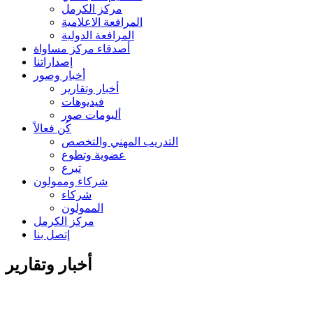
مركز الكرمل
المرافعة الاعلامية
المرافعة الدولية
أصدقاء مركز مساواة
إصداراتنا
أخبار وصور
أخبار وتقارير
فيديوهات
ألبومات صور
كُن فعالاً
التدريب المهني والتخصص
عضوية وتطوع
تبرع
شركاء وممولون
شركاء
الممولون
مركز الكرمل
إتصل بنا
أخبار وتقارير