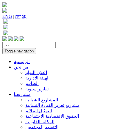
עִברִית
|
ENG
Toggle navigation
الرئيسية
من نحن
اعلان النوايا
الهيئة الادارية
الطاقم
تقارير سنوية
مشاريعنا
المشاريع الشبابية
مشاريع تعزيز القيادة النسائية
التمثيل الملائم
الحقوق الاقتصادية الاجتماعية
المكانة القانونية
التنظيم المجتمعي