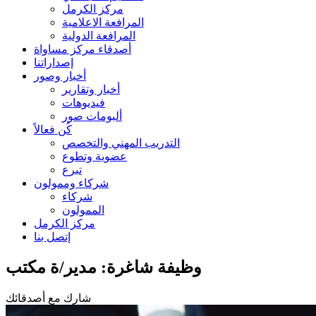
مركز الكرمل
المرافعة الاعلامية
المرافعة الدولية
أصدقاء مركز مساواة
إصداراتنا
أخبار وصور
أخبار وتقارير
فيديوهات
ألبومات صور
كُن فعالاً
التدريب المهني والتخصص
عضوية وتطوع
تبرع
شركاء وممولون
شركاء
الممولون
مركز الكرمل
إتصل بنا
وظيفة شاغرة: مدير/ة مكتب
شارك مع أصدقائك