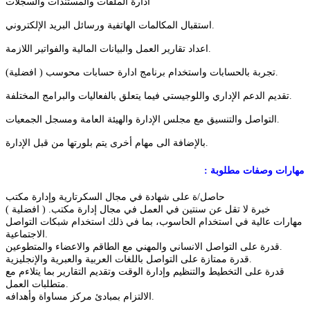
ادارة الملفات والمستندات والسجلات
استقبال المكالمات الهاتفية ورسائل البريد الإلكتروني.
اعداد تقارير العمل والبيانات المالية والفواتير اللازمة.
تجربة بالحسابات واستخدام برنامج ادارة حسابات محوسب ( افضلية).
تقديم الدعم الإداري واللوجيستي فيما يتعلق بالفعاليات والبرامج المختلفة.
التواصل والتنسيق مع مجلس الإدارة والهيئة العامة ومسجل الجمعيات.
بالإضافة الى مهام أخرى يتم بلورتها من قبل الإدارة.
مهارات
وصفات
مطلوبة
:
حاصل/ة على شهادة في مجال السكرتارية وإدارة مكتب
خبرة لا تقل عن سنتين في العمل في مجال إدارة مكتب. ( افضلية )
مهارات عالية في استخدام الحاسوب، بما في ذلك استخدام شبكات التواصل
الاجتماعية.
قدرة على التواصل الانساني والمهني مع الطاقم والاعضاء والمتطوعين.
.
قدرة ممتازة على التواصل باللغات العربية والعبرية والإنجليزية
قدرة على التخطيط والتنظيم وإدارة الوقت وتقديم التقارير بما يتلاءم مع
.
متطلبات العمل
الالتزام بمبادئ مركز مساواة وأهدافه.