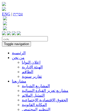
עִברִית
|
ENG
Toggle navigation
الرئيسية
من نحن
اعلان النوايا
الهيئة الادارية
الطاقم
تقارير سنوية
مشاريعنا
المشاريع الشبابية
مشاريع تعزيز القيادة النسائية
التمثيل الملائم
الحقوق الاقتصادية الاجتماعية
المكانة القانونية
التنظيم المجتمعي